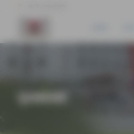
26.1 °C, 2 m/s, 55.3 %
JAUNUMI
PILSĒ
ĢIMENE