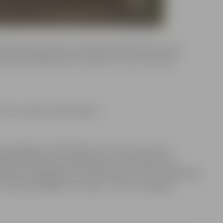
ibliotēkas darbinieki, paredzēta pirmsskolas vecuma
lestības meklējumiem un mīļumu, ko var atrast pie
“dzīvos” kādā no bibliotēkām.
apmeklējumu bibliotēkā var, sazinoties ar katru
bibliotēkā Dobeles šosejā 100A, un ar bibliotēku var
rlielupes bibliotēkā Loka maģistrālā 17, tālrunis 63011829,
6, tālrunis 63046587, bet maijā – “Zinītī” Zemgales