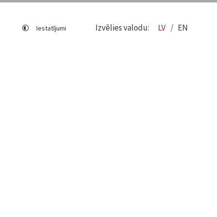
Izvēlies valodu:
LV
EN
Iestatījumi
Lapas karte
Viegli lasīt
Sociālo mediju lietošana