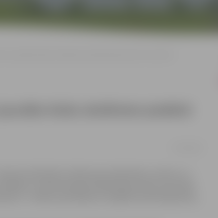
m un jaunāko klašu skolēniem piedāvā leļļu teātra mazizrādi
 jaunāko klašu skolēniem piedāvā
07/02/2023
 Miezītes bibliotēka, Pārlielupes bibliotēka un bērnu un
s iestādēm un sākumskolām piedāvā leļļu teātra mazizrādi
ienu”. Izrādes apmeklējums obligāti iepriekš jāpiesaka,