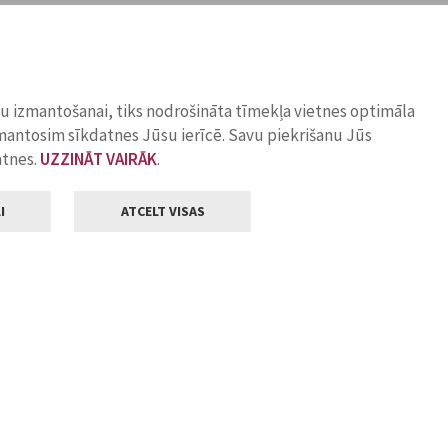
ņu izmantošanai, tiks nodrošināta tīmekļa vietnes optimāla
zmantosim sīkdatnes Jūsu ierīcē. Savu piekrišanu Jūs
atnes.
UZZINĀT VAIRĀK
.
I
ATCELT VISAS
Klientu apkalpošana
ilsētas pašvaldība
Darba laiks
, Jelgava, LV-3001
Pirmdienās
8.00 - 18.00