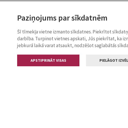
Paziņojums par sīkdatnēm
Šī tīmekļa vietne izmanto sīkdatnes. Piekrītot sīkdat
darbība. Turpinot vietnes apskati, Jūs piekrītat, ka i
jebkurā laikā varat atsaukt, nodzēšot saglabātās sīkd
APSTIPRINĀT VISAS
PIELĀGOT IZVĒL
Kontakti
Jelgavas valstp
Lielā iela 11