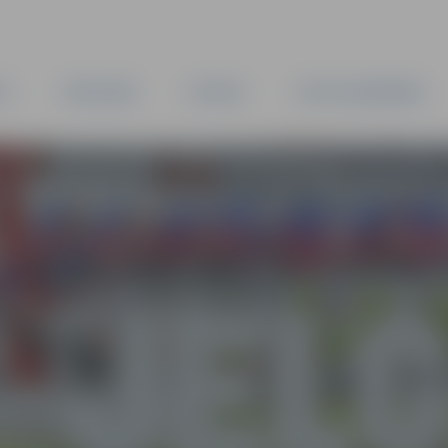
TA
PAŠVALDĪBA
IESTĀDES
KAPITĀLSABIEDRĪBAS