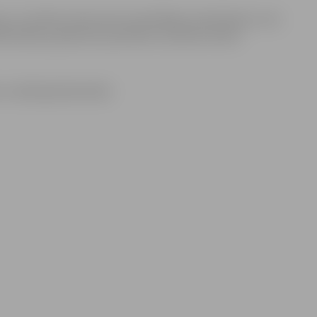
as un skolēnu klases pēc iepriekšējas pieteikšanās, taču
bibliotēkas pasākumā, piemēram, Ģimenes dienā.
 izvēlētajā bibliotēkā.