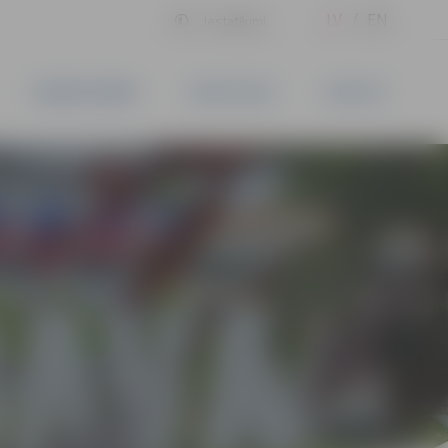
LV
EN
Iestatījumi
UZŅĒMĒJDARBĪBA
PAKALPOJUMI
KONTAKTI