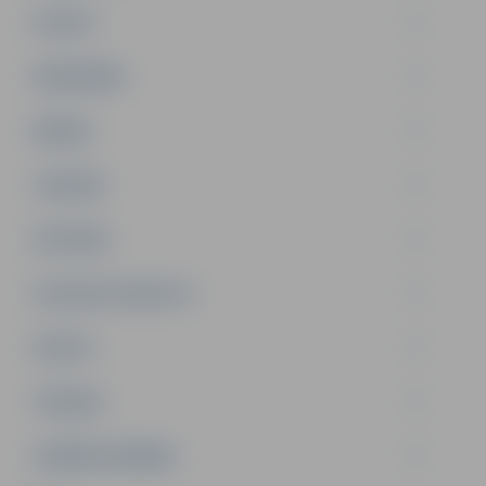
PILSĒTA
SABIEDRĪBA
ĢIMENE
JAUNIEŠI
SATIKSME
SOCIĀLAIS ATBALSTS
SPORTS
TŪRISMS
UZŅĒMĒJDARBĪBA