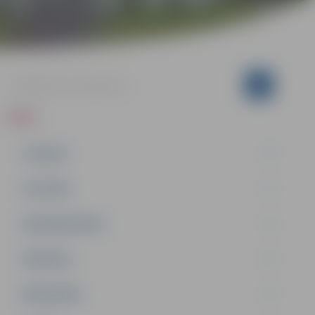
ZIŅAS
JAUNUMI
IZGLĪTĪBA
NODARBINĀTĪBA
PASĀKUMI
PAŠVALDĪBA