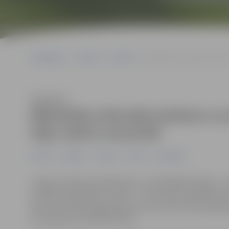
Sākumlapa
Jaunumi
Ģimene
Bibliotēkas bērndārzniekie
Klausīties
Bibliotēkas bērndārzniekiem un
leļļu teātra mazizrādi
Ģimene
Izglītība
Jaunumi
Pilsēta
Sabiedrība
Jelgavas Pilsētas bibliotēka un tās filiālbibliotēkas –
jauniešu bibliotēka “Zinītis” – pirmsskolas izglītība
pēc Deivida Mellinga grāmatas “Kur ņemt vienu apkamp
lai saskaņotu konkrētu laiku.