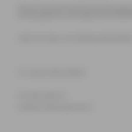
Plānots, ka izrādi varēs noskatīties bērnudārza grupiņ
atsevišķos gadījumos to būs iespēja redzēt arī kādā 
Izrāde ir bez maksas, vien skatītājiem pašiem jānokļūst
Foto: Jelgavas Pilsētas bibliotēka
Informācija sagatavota
Sabiedrisko attiecību departamentā