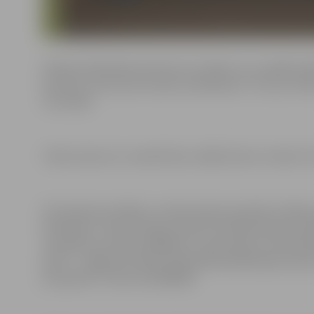
Pilsētas bibliotēka informē, ka izrāde, kuru spēlēs b
bērniem, kā arī pirmo klašu audzēkņiem. Tā ir par mī
vistuvākā.
Teātra skatuve ir samērā liela, tādēļ tā katru mēnesi 
Pirmsskolas iestādes un sākumskolas pieteikt izrādes 
bibliotēku. Februārī leļļu izrāde tiks rādīta Miezītes 
sazināties pa tālruni 63083151, martā teātris notiks Pā
aprīlī – Jelgavas Pilsētas bibliotēkā Akadēmijas ielā 2
prospektā 7, tālrunis 63029093.