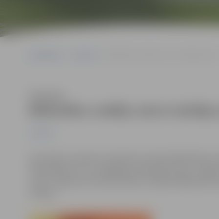
Sākumlapa
Jaunumi
Bibliotēku nedēļa vairos lasītāju priek
Klausīties
Bibliotēku nedēļa vairos lasītāju
Jaunumi
No 23.līdz 27.aprīlim Latvijā tiks atzīmēta Bibliotēku
bibliotēkām un to sniegtajiem pakalpojumiem. Jelgavas
vieta” organizē virkni aktivitāšu, lai šajā nedēļā īpašs s
lasītājs.