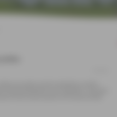
u
 prieku
23/04/2012
 nedēļa, kuras mērķis ir pievērst sabiedrības uzmanību
 Zinātniskā bibliotēka ar saukli „Bibliotēka – labo sajūtu
ajustos ikviens esošais, bijušais vai vēl tikai potenciālais