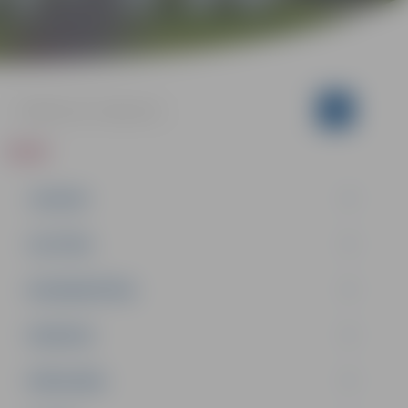
ZIŅAS
JAUNUMI
IZGLĪTĪBA
NODARBINĀTĪBA
PASĀKUMI
PAŠVALDĪBA