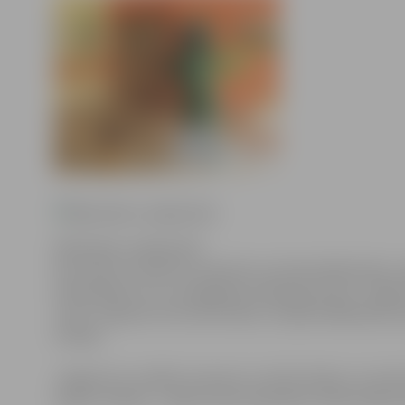
Bibliotēku nedēļa 2012
No 23.līdz 27.aprīlim Latvijā tiks atzīmēta Bibliotēku
bibliotēkām un to sniegtajiem pakalpojumiem. Jelgavas
vieta” organizē virkni aktivitāšu, lai šajā nedēļā īpašs s
lasītājs.
Jelgavā visu nedēļu viesosies un iedzīvotājus uzrunā
žūrija” simbols – zaļais vīriņš Lasītprieks. Iedzīvotāji