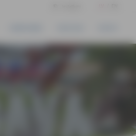
LV
EN
Iestatījumi
UZŅĒMĒJDARBĪBA
PAKALPOJUMI
KONTAKTI