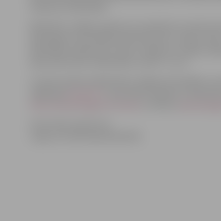
vēstījumu bibliotēkai.
Bibliotēku nedēļas pasākumos piedalīties aicināts ikvien
pārsteigumi, kā Lasītāju iedvesmas koks „Iesaku izlasī
bibliotēkā „Pārlielupe”, bērnu zīmējumu izstāde „Kād
leļļu teātris bērnu bibliotēkā „Zinītis” un citi.
Uzzināt vairāk par Bibliotēku nedēļas aktivitātēm un 
mājaslapā
www.jzb.lv
vai portāla draugiem.lv bibliotē
http://www.draugiem.lv/zinitis/
un http://
www.draugie
Informācija sagatavota
Jelgavas Zinātniskajā bibliotēkā