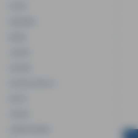
PILSĒTA
SABIEDRĪBA
ĢIMENE
JAUNIEŠI
SATIKSME
SOCIĀLAIS ATBALSTS
SPORTS
TŪRISMS
UZŅĒMĒJDARBĪBA