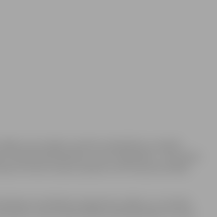
 nedēļa, kuras mērķis ir pievērst sabiedrības uzmanību
 Zinātniskā bibliotēka ar saukli „Bibliotēka – labo sajūtu
ajustos ikviens esošais, bijušais vai vēl tikai potenciālais
s lasīšanas veicināšanas programmas „Bērnu un Jauniešu
 Lasītprieku varēs sastapt pilsētas ielās bibliotēku tuvumā.