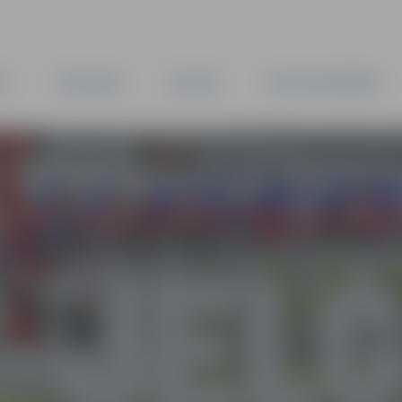
TA
PAŠVALDĪBA
IESTĀDES
KAPITĀLSABIEDRĪBAS