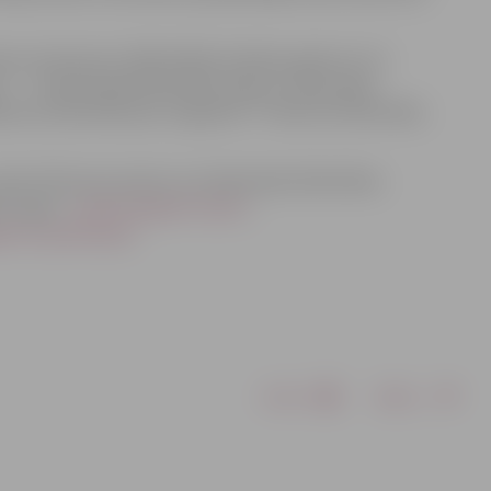
s interesents. Bibliotēkās lasītājus gaida arī citi
t…” Zinātniskajā bibliotēkā, dejas un šaha spēle
a būs bibliotēka pēc 10 gadiem?” Miezītes bibliotēkā,
sekot līdzi jaunumiem var Zinātnsikās bibliotēkas
ku lapās –
www.draugiem.lv/jzb/
,
m.lv/parlielupe/
.
Drukāt
Dalīties