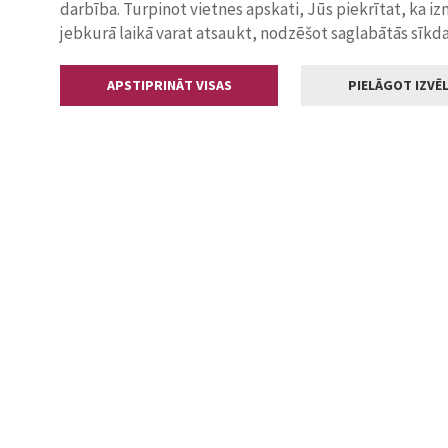
darbība. Turpinot vietnes apskati, Jūs piekrītat, ka i
jebkurā laikā varat atsaukt, nodzēšot saglabātās sīkd
APSTIPRINĀT VISAS
PIELĀGOT IZVĒL
Kontakti
Jelgavas valstp
Lielā iela 11
+371 630055
pasts@jelga