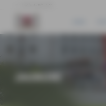
18.2 °C, 3.2 m/s, 73 %
JAUNUMI
PILSĒ
JAUNUMI