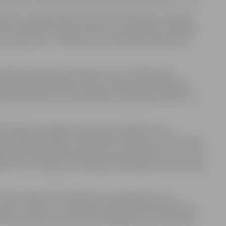
rieks un pilsētas simbols alnis Driksis kopā ar Jelgavas
asīs priekšā sirsnīgus stāstus par draudzību, pulksten
i, bet pēc tam – rakstnieces autorlasījumi bērniem no
u grāmatu ceļojumu pasaulē, kuras, nonākušas pie
pinātos tālāk. Grāmatas ar īpašu vēstījumu būs jāmeklē
las ģimnāzijā, Valsts ģimnāzijā, 1.ģimnāzijā un Bērnu un
 bibliotēku jau ilgāku laiku nav apmeklējuši, bet
ks čaklākos lasītājus. „Bibliotēku veido ne tikai darbinieki,
ā īpaši vēlāmies radīt prieku tiem cilvēkiem, kuri ar savu
to,” teic Jelgavas Zinātniskās bibliotēkas direktore Aija
teikt viedokli par bibliotēku, tās pakalpojumu un
arētu uzlabot, vai vienkārši novēlēt kaut ko bibliotēkai,
ēlmju kaste, kurā ikviens apmeklētājs varēs atstāt savu