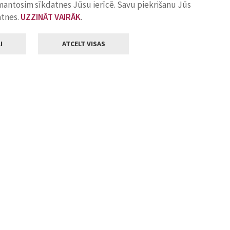
zmantosim sīkdatnes Jūsu ierīcē. Savu piekrišanu Jūs
atnes.
UZZINĀT VAIRĀK
.
I
ATCELT VISAS
Klientu apkalpošana
ilsētas pašvaldība
Darba laiks
, Jelgava, LV-3001
Pirmdienās
8.00 - 18.00
Otrdienās
8.00 - 17.00
22
Trešdienās
8.00 - 17.00
va.lv
Ceturtdienās
8.00 - 17.00
Piektdienās
8.00 - 14.30