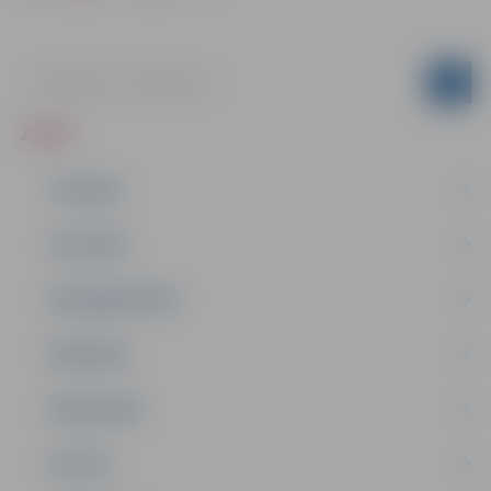
ZIŅAS
JAUNUMI
IZGLĪTĪBA
NODARBINĀTĪBA
PASĀKUMI
PAŠVALDĪBA
PILSĒTA