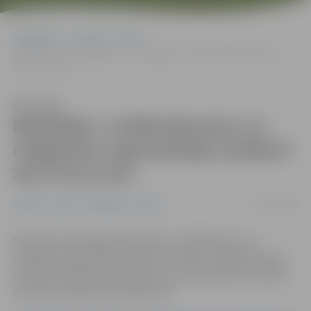
Sākumlapa
Jaunumi
NVO
Biedrībām, nodibinājumiem un reliģiskām organizācijām piešķirti
281 576,10 eiro
Klausīties
Biedrībām, nodibinājumiem un
reliģiskām organizācijām piešķirti
281 576,10 eiro
08/05/2026
Jaunumi
NVO
Pašvaldība
Pilsēta
Noslēdzies 2026. gada biedrību, nodibinājumu un
reliģisko organizāciju projektu konkurss. Tajā konkursa
komisija izskatīja 58 pieteikumus pašvaldības finansiālu
atbalstu piešķirot 54 projektiem.