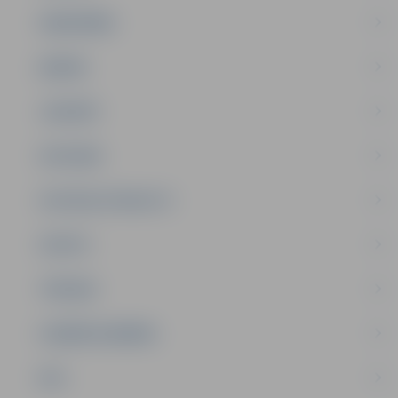
SABIEDRĪBA
ĢIMENE
JAUNIEŠI
SATIKSME
SOCIĀLAIS ATBALSTS
SPORTS
TŪRISMS
UZŅĒMĒJDARBĪBA
NVO