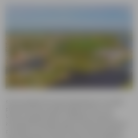
Konkursā šogad tika saņemti 58 pieteikumi un kopējā
pieprasītā summa sasniedza 465 753,76 eiro, taču
konkursa šī gada budžets ir 290 000 eiro. Konkursa
komisija lēma finansiālu atbalstu piešķirt 54 projektiem
par kopējo summu 281 576,10 eiro un atbalsta apmērs