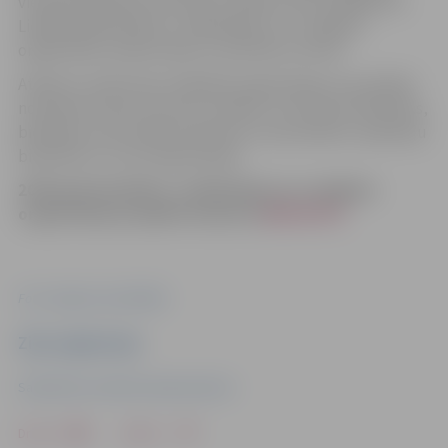
vienam projektam svārstās no 200 eiro līdz 128 600 eiro.
Lielākā daļa biedrību, nodibinājumu un reliģisko
organizāciju saņēma daļu no prasītās summas.
Atbalstu saņēmušas reliģiskās organizācijas, kas pilsētā
nodrošina zupas virtuves, invalīdu un kultūras biedrības,
biedrības, kas strādā ar bērniem un jauniešiem, apkaimju
biedrības un citas organizācijas.
2026.gada biedrību, nodibinājumu un reliģisko
organizāciju projektu konkursa
REZULTĀTI
Foto: Jelgavas pašvaldība
Ziņu sagatavoja
Sabiedrisko attiecību departaments
Drukāt
Dalīties