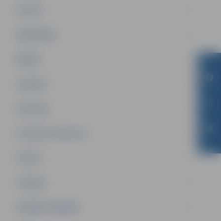
PILSĒTA
SABIEDRĪBA
ĢIMENE
JAUNIEŠI
SATIKSME
SOCIĀLAIS ATBALSTS
SPORTS
TŪRISMS
UZŅĒMĒJDARBĪBA