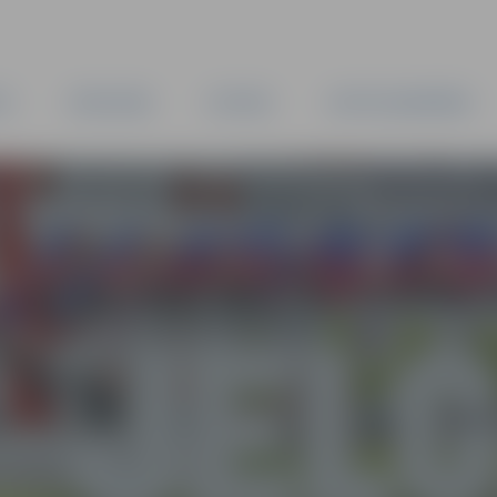
TA
PAŠVALDĪBA
IESTĀDES
KAPITĀLSABIEDRĪBAS