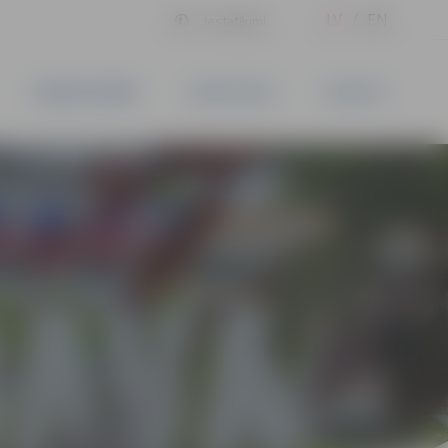
LV
EN
Iestatījumi
UZŅĒMĒJDARBĪBA
PAKALPOJUMI
KONTAKTI