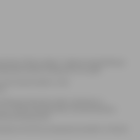
piedzīvoja ‘’Biolars/Jelgava’’. Jelgavas komanda Mārupes
 Igaunijas komanda uzvarēja piecu setu spēlē.
urnīra tabulā atradās 11. vietā.
15.
evinskis guva 20 punktus. Kārlis, neskatoties uz
 nu ir izteikts komandas līderis. 15 punkti pieredzes
Pētera Aukmaņa kontā.
kajā centrā (ZOC) pret Igaunijas komandām. 11. februārī