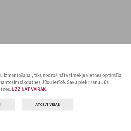
ņu izmantošanai, tiks nodrošināta tīmekļa vietnes optimāla
zmantosim sīkdatnes Jūsu ierīcē. Savu piekrišanu Jūs
atnes.
UZZINĀT VAIRĀK
.
I
ATCELT VISAS