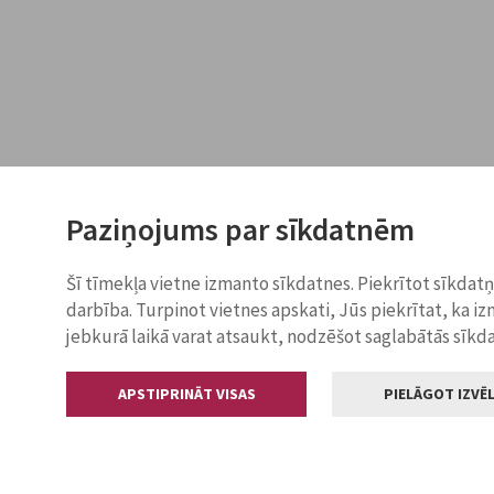
Paziņojums par sīkdatnēm
Šī tīmekļa vietne izmanto sīkdatnes. Piekrītot sīkdat
darbība. Turpinot vietnes apskati, Jūs piekrītat, ka i
jebkurā laikā varat atsaukt, nodzēšot saglabātās sīkd
APSTIPRINĀT VISAS
PIELĀGOT IZVĒL