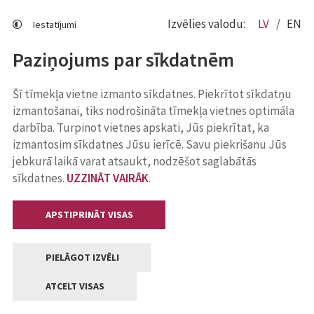
Izvēlies valodu:
LV
EN
Iestatījumi
Paziņojums par sīkdatnēm
Šī tīmekļa vietne izmanto sīkdatnes. Piekrītot sīkdatņu
izmantošanai, tiks nodrošināta tīmekļa vietnes optimāla
darbība. Turpinot vietnes apskati, Jūs piekrītat, ka
izmantosim sīkdatnes Jūsu ierīcē. Savu piekrišanu Jūs
jebkurā laikā varat atsaukt, nodzēšot saglabātās
sīkdatnes.
UZZINĀT VAIRĀK
.
APSTIPRINĀT VISAS
PIELĀGOT IZVĒLI
ATCELT VISAS