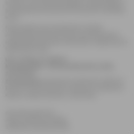
bumbas, trīs rezultatīvas piespēles un piecas kļūdas. 17
pievienoja Kalvis Krūmiņš, bet vēl 15 punkti Toma Bitīša
kontā.
Nākamā spēle mūsu komandai LBL 2. divīzijas
čempionātā paredzēta 28. oktobrī savā laukumā pret
spēcīgo Ķekavas komandu. Mača sākums Jelgavas sporta
hallē pulksten 19.30.
LBL 2. divīzija, 25. oktobris
BK Jelgava/BJSS – VEF skola 99:92 (24:15, 28:28,
22:24, 18:32)
BK Jelgava/BJSS:
E.Krūmiņš 31, K.Krūmiņš 17, Bitītis 15,
Elksnis 13, Roziņš 8, Bērziņš 5, Atelbauers 4, Neimanis 4,
Kļaviņš 2, Liepiņš, Satovskis, Timmermanis
Informācija sagatavota
Jelgavas pilsētas pašvaldības
Sabiedrisko attiecību pārvaldē