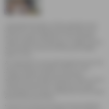
Latvijas Basketbola līgas 2. divīzijas regulārās sezonas
spēlē Elektrum Olimpiskajā centrā vāju spēles pirmo
puslaiku aizvadīja “Jelgava/BJSS”, bet otrajā spēles
nogrieznī izdevās lauzt spēles gaitu un beigās uzvarēt ar
rezultātu 99:92. 31 punktu pretinieku grozā salādēja
Edgars Krūmiņš.
BK “Jelgava/BJSS” sezonas sākumā galvenā trenera Vara
Krūmiņa vadībā četrās spēlēs izcīnīja trīs uzvaras.
Vienīgais zaudējums piedzīvots pret Ķekavas
basketbolistiem. Komandas līdzjutējus noteikti uztrauca
milzīgā nozīmē dažu līderu sniegumam, kā arī spēle
groza apakšā, bet situāciju uzlaboja 205 centimetrus garā
Ronalda Elkšņa piesaistīšana.
E.Krūmiņš 31 punktam pievienoja arī deviņas atlēkušās