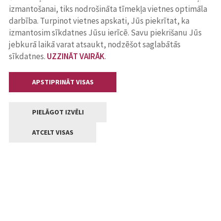
izmantošanai, tiks nodrošināta tīmekļa vietnes optimāla
darbība. Turpinot vietnes apskati, Jūs piekrītat, ka
izmantosim sīkdatnes Jūsu ierīcē. Savu piekrišanu Jūs
jebkurā laikā varat atsaukt, nodzēšot saglabātās
sīkdatnes.
UZZINĀT VAIRĀK
.
APSTIPRINĀT VISAS
PIELĀGOT IZVĒLI
ATCELT VISAS