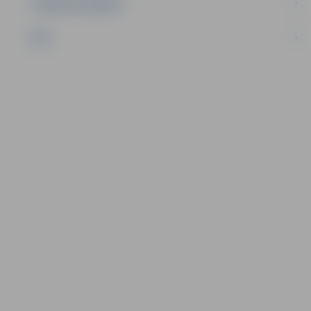
UZŅĒMĒJDARBĪBA
NVO