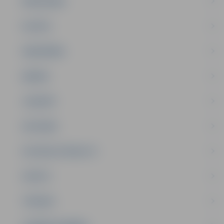
PAŠVALDĪBA
PILSĒTA
SABIEDRĪBA
ĢIMENE
JAUNIEŠI
SATIKSME
SOCIĀLAIS ATBALSTS
SPORTS
TŪRISMS