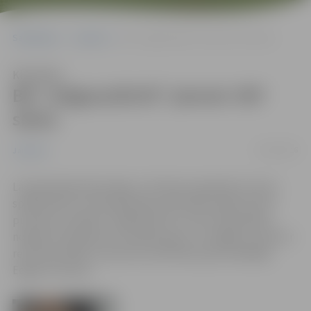
Sākumlapa
Jaunumi
BK “Jelgava/BJSS” pieveic VEF skolu
Klausīties
BK “Jelgava/BJSS” pieveic VEF
skolu
26/10/2016
Jaunumi
Latvijas Basketbola līgas 2. divīzijas regulārās sezonas
spēlē Elektrum Olimpiskajā centrā vāju spēles pirmo
puslaiku aizvadīja “Jelgava/BJSS”, bet otrajā spēles
nogrieznī izdevās lauzt spēles gaitu un beigās uzvarēt ar
rezultātu 99:92. 31 punktu pretinieku grozā salādēja
Edgars Krūmiņš.