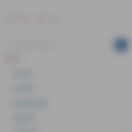
Drukāt
Dalīties
ZIŅAS
JAUNUMI
IZGLĪTĪBA
NODARBINĀTĪBA
PASĀKUMI