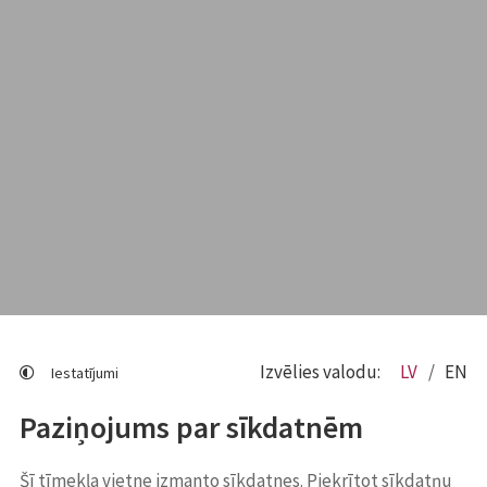
Izvēlies valodu:
LV
EN
Iestatījumi
Paziņojums par sīkdatnēm
Šī tīmekļa vietne izmanto sīkdatnes. Piekrītot sīkdatņu