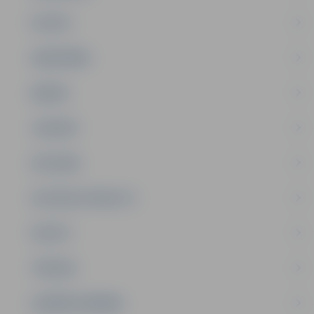
PILSĒTA
SABIEDRĪBA
ĢIMENE
JAUNIEŠI
SATIKSME
SOCIĀLAIS ATBALSTS
SPORTS
TŪRISMS
UZŅĒMĒJDARBĪBA