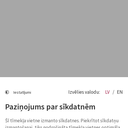
Izvēlies valodu:
LV
EN
Iestatījumi
Paziņojums par sīkdatnēm
Šī tīmekļa vietne izmanto sīkdatnes. Piekrītot sīkdatņu
izmantošanai, tiks nodrošināta tīmekļa vietnes optimāla