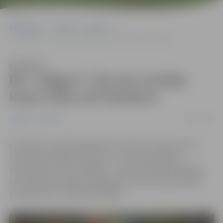
Sākumlapa
Jaunumi
Sports
BK “Jelgava” cīņu par Latvijas kausu sāks pret Kandavu
Klausīties
BK “Jelgava” cīņu par Latvijas
kausu sāks pret Kandavu
23/11/2022
Jaunumi
Sports
Aizvadītas Latvijas basketbola
“
Užavas
“
kausa izcīņas
turnīra pirmās divas kārtas, un savus pretiniekus
noskaidrojis arī BK
“
Jelgava
“
– mūsu pilsētas komanda
cīņu par kausu iesāks, spēkojoties ar jau labi zināmiem
pretiniekiem
“
Kandava/Anzāģe
“
.