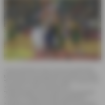
Latvijas basketbola “Užavas” kausa izcīņas 2022./2023.
gada sezonas turnīram pieteicās 21 komanda. Uzvarētāji
tiks noskaidroti sešās kārtās. BK “Jelgava” cīņā par kausu
iesaistīsies no 3. kārtas, tajā tiekoties ar
“Kandava/Anzāģe”, kas divu spēļu summā pārspēja BK
“Grobiņa”. Arī trešajā, ceturtajā un piektajā kārtā
komandas sacentīsies divu spēļu sērijā. Pirmā spēle BK