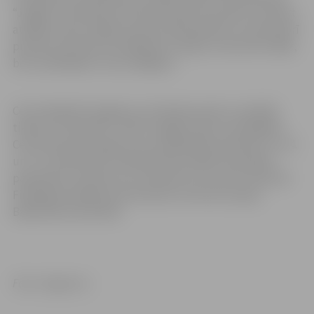
“Jelgava” paredzēta izbraukumā 30. novembrī, savukārt
atbildes mačs Jelgavas sporta hallē plānots 13. decembrī
pulksten 20. Pāra uzvarētāji divu spēļu summā tiks tālāk,
bet zaudētājiem cīņa noslēgsies.
Ceturtajā kārtā Jelgavas un Kandavas pāra uzvarētāji
tiksies ar “Nīca/Bli” un BK “Liepāja” pāra uzvarētājiem.
Ceturtās kārtas spēles (ceturtdaļfināli) paredzēti 3. vai 4.
un 17. vai 18. janvārī. Piektās kārtas spēles (pusfināli)
paredzēti 31. janvārī vai 1. februārī un 14. vai 15. februārī.
Finālspēle ieplānota 18. februārī, informē Latvijas
Basketbola savienībā.
Foto: Jelgava.lv