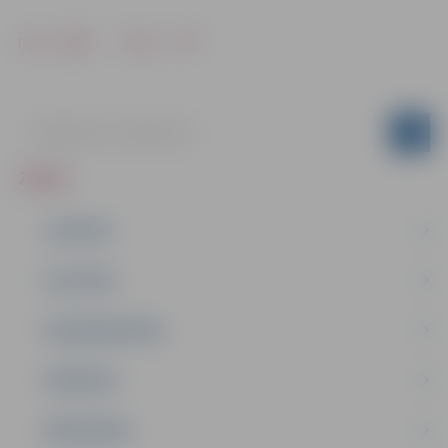
Drukāt
Dalīties
ZIŅAS
JAUNUMI
IZGLĪTĪBA
NODARBINĀTĪBA
PASĀKUMI
PAŠVALDĪBA