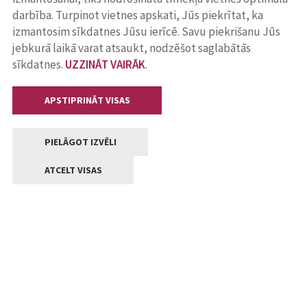
darbība. Turpinot vietnes apskati, Jūs piekrītat, ka
izmantosim sīkdatnes Jūsu ierīcē. Savu piekrišanu Jūs
jebkurā laikā varat atsaukt, nodzēšot saglabātās
sīkdatnes.
UZZINĀT VAIRĀK
.
APSTIPRINĀT VISAS
PIELĀGOT IZVĒLI
ATCELT VISAS
Kontakti