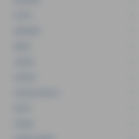
PILSĒTA
SABIEDRĪBA
ĢIMENE
JAUNIEŠI
SATIKSME
SOCIĀLAIS ATBALSTS
SPORTS
TŪRISMS