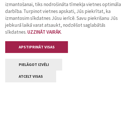
izmantošanai, tiks nodrošināta tīmekļa vietnes optimāla
darbība. Turpinot vietnes apskati, Jūs piekrītat, ka
izmantosim sīkdatnes Jūsu ierīcē. Savu piekrišanu Jūs
jebkurā laikā varat atsaukt, nodzēšot saglabātās
sīkdatnes.
UZZINĀT VAIRĀK
.
APSTIPRINĀT VISAS
PIELĀGOT IZVĒLI
ATCELT VISAS