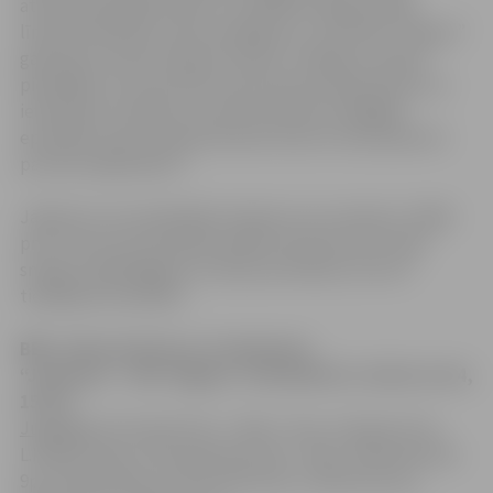
atrodas augstajā 5.vietā un nospēlēt līdzīgi ar šāda
līmeņa komanda ir labs sasniegums,” atzīst BK “Jelgava”
galvenais treneris Kaspars Vilcāns. “Kārtējo reizi gan
pierādījās, ka Lietuviešu laukumā pretinieks jāuzvar ar
ievērojamu starpību, jo laukumā visās strīdīgajās
epizodēs mača izskaņā tiesnešu lēmumi tiek pieņemti
par labi mājiniekiem.”
Jāpiemin, ka Latvijā šāda tendence nav novērota. Tādēļ
pret Lietuvas komandām spēlēt izbraukumā ir īpaši
smagi, jo jāpielāgojas ne tikai pretiniekam, bet arī
tiesāšanas metodēm.
BBL, Utena (Lietuva), 16.oktorbris
“Juventus” – BK “Jelgava” 101:96 (35:27, 20:34, 31:14,
15:21)
Juventus:
D.Leonard 27p. + 15ab. + 6rp., A.Cepulis 17p.,
L.Kiselius 16p., D.Gvezdauskas 15p. + 6ab., P.Morkeliunas
9p., N.Varnelis 6p., K.Petrukonis 5p., A.Viskontas 2p.,