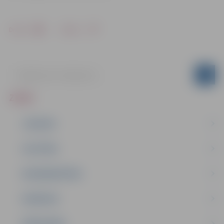
Drukāt
Dalīties
ZIŅAS
JAUNUMI
IZGLĪTĪBA
NODARBINĀTĪBA
PASĀKUMI
PAŠVALDĪBA