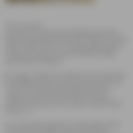
Foto: Ivars Veiliņš
16.oktobrī Lietuvas pilsētā Utenā Baltijas Basketbola
līgas (BBL) regulārajā čempionātā BK “Jelgava” komanda
tikās ar vietējo “Juventus” un spraigā spēlē piedzīvoja
zaudējumu ar 96:101, kuras liktenis izšķīrās strīdīgā
epizodē spēles noslēgumā.
BK “Jelgava” stājās pretim patlaban Lietuvas elites līgas
5.spēcīgākajai vienībai. Pirms mača jau tika izpētīts, ka
“Juventus” komanda piekopj līdzīgu spēles stilu
Jelgavas komandai. Mačs izvērtās ļoti rezultatīvs.
Lielākais punktu guvums BK „Jelgava” sastāvā Sandim
Silavam – 20.
Pēc pirmā puslaika jelgavnieki atradās vadībā ar 61:55,
taču trešajā ceturtdaļā “Juventus” basketbolisti