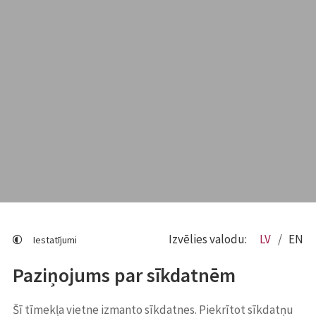
Izvēlies valodu:
LV
EN
Iestatījumi
Paziņojums par sīkdatnēm
Šī tīmekļa vietne izmanto sīkdatnes. Piekrītot sīkdatņu