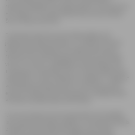
starpību sadeldēja un izvirzījās vadībā ar +10. Šo pārsvaru
BK “Jelgava” vīri centās likvidēt līdz pat mača izskaņai.
Šoreiz nedaudz pietrūka.
Tikai 40 sekundes līdz 4.ceturtdaļas beigām, kad
jelgavnieki atradās iedzinējos ar -3, ātrajā uzbrukumā
devās Kristaps Kanbergs, kurš raidīja metienu grozā.
Mirkli pēc tam, kad bumba bija atsitusies pret vairogu
viens no “Juventus” spēlētājiem bumbu bloķēja, taču
tiesneši grozu neieskaitīja. Līdz ar to lielas priekšrocības
mājiniekiem un mačs noslēdzās ar zaudējumu. “Jelgavas”
komanda gan iesniedza protestu, taču lēmums par šo
epizodi un spēles likteni tiks pieņemts tuvākajās dienās.
Kā zināms visas BBL spēles tiek filmētas.
“Ar savu komandu esmu ļoti apmierināts. Visi nospēlēja
labi, lai gan piedzīvojām zaudējumu. Pretinieku komanda
patlaban Lietuvas basketbola līgas turnīra tabulā