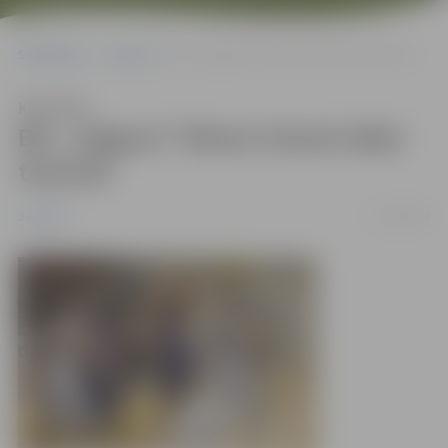
Sākumlapa
Jaunumi
BK „Jelgava” likteni Utenā izšķir tiesneši
Klausīties
BK „Jelgava” likteni Utenā izšķir
tiesneši
17/10/2012
Jaunumi