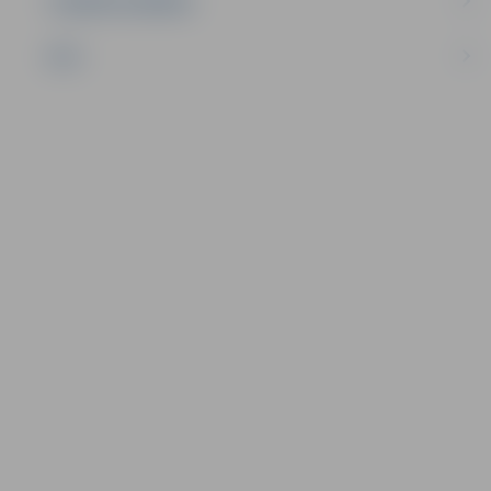
UZŅĒMĒJDARBĪBA
NVO