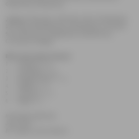
G.Matulis 2p., M.Vilimas 2p.
Jelgava:
S.Silavs 20p., L.Mizis 19p. + 6ab., K.Chamberlain
12p. + 8ab., K.Kanbergs 12p., A.Dušelis 10p., A.Justovičs
9p., E.Krūmiņš 7p., A.Lagzdiņš 5p., A.Brackett 2p.,
G.Justovičs, K.Paegle.
BBL turnīra tabula, B grupa
1. “TU/Rock” 3 – 0,
2. “Lietkabelis” 2 – 0,
3. “Liepāja/Triobet” 1 – 2,
4. “Jelgava” 1 – 2,
5. “Juventus” 1 – 1,
6. “Valga” 0 – 3.
Informāciju sagatavoja
Jānis Tiltiņš
BK “Jelgava” preses dienests