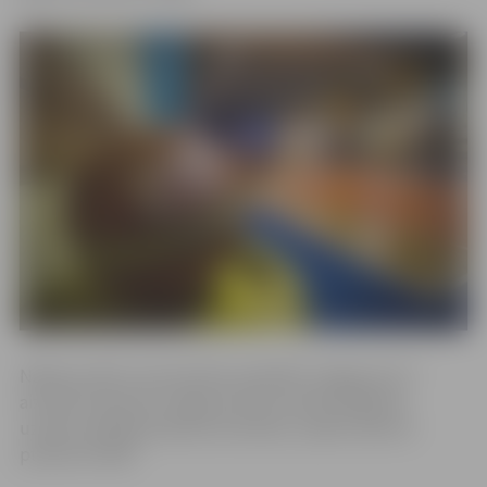
Nākamo LBL2 turnīra kārtas spēli BK “Jelgava/LLU”
aizvadīs 23.janvārī Jelgavas Sporta hallē. Mājinieki
uzņems spēcīgo Ķekavas komandu, spēles sākums
pulksten 20.00.