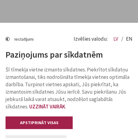
Izvēlies valodu:
LV
EN
Iestatījumi
Paziņojums par sīkdatnēm
Šī tīmekļa vietne izmanto sīkdatnes. Piekrītot sīkdatņu
izmantošanai, tiks nodrošināta tīmekļa vietnes optimāla
darbība. Turpinot vietnes apskati, Jūs piekrītat, ka
izmantosim sīkdatnes Jūsu ierīcē. Savu piekrišanu Jūs
jebkurā laikā varat atsaukt, nodzēšot saglabātās
sīkdatnes.
UZZINĀT VAIRĀK
.
APSTIPRINĀT VISAS