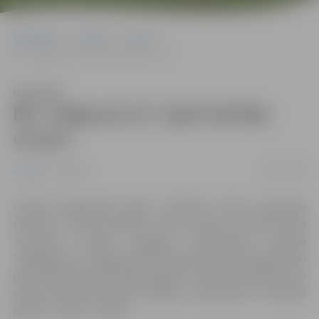
Sākumlapa
Jaunumi
Sports
BK “Jelgava/LLU” gūst kārtējo uzvaru
Klausīties
BK “Jelgava/LLU” gūst kārtējo
uzvaru
18/01/2018
Jaunumi
Sports
Latvijas Basketbola līgas 2.divīzijas
(LBL2)
regulārās
sezonas turnīrā kārtējo uzvaru guvusi trenera Gata
Justoviča vadītā Jelgavas basketbola vienība
“Jelgava/LLU”. Jelgavnieki 17.janvārī viesos aizvadīja spēli
pret vietējo Biznesa Augstskolas “Turība” komandu, kur
otrajā puslaikā lieliski spēlēja aizsardzībā, rezultātā
gūstot uzvaru ar 78:69.