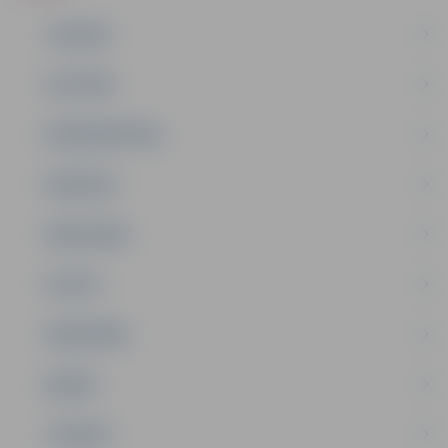
JAUNUMI
IZGLĪTĪBA
NODARBINĀTĪBA
PASĀKUMI
PAŠVALDĪBA
PILSĒTA
SABIEDRĪBA
ĢIMENE
JAUNIEŠI