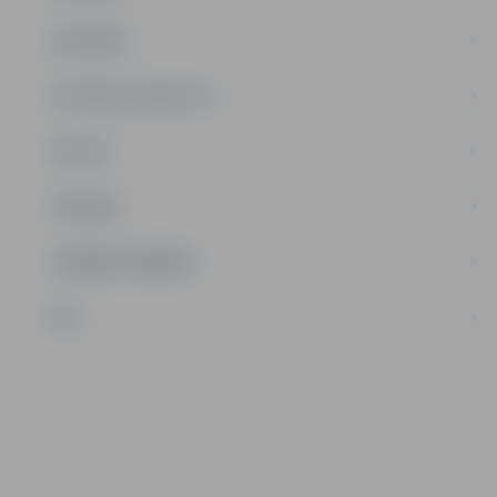
SATIKSME
SOCIĀLAIS ATBALSTS
SPORTS
TŪRISMS
UZŅĒMĒJDARBĪBA
NVO