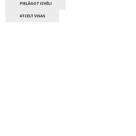
PIELĀGOT IZVĒLI
ATCELT VISAS
Kontakti
Jelgavas valstpilsētas pašvaldība
Lielā iela 11, Jelgava, LV-3001
+371 63005522
pasts@jelgava.lv
Klientu apkalpošana