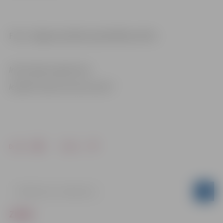
Foto: Jelgavas pilsētas pašvaldības arhīvs
Informācija sagatavota
Iestādē “Sporta servisa centrs”
Drukāt
Dalīties
ZIŅAS