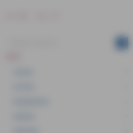
Drukāt
Dalīties
ZIŅAS
JAUNUMI
IZGLĪTĪBA
NODARBINĀTĪBA
PASĀKUMI
PAŠVALDĪBA