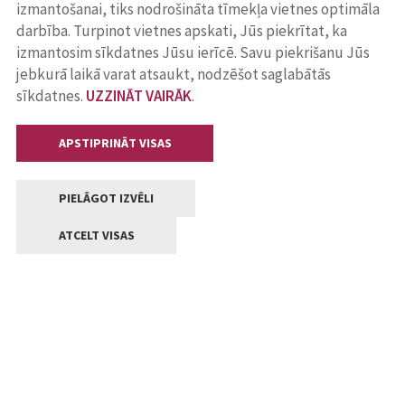
izmantošanai, tiks nodrošināta tīmekļa vietnes optimāla
darbība. Turpinot vietnes apskati, Jūs piekrītat, ka
izmantosim sīkdatnes Jūsu ierīcē. Savu piekrišanu Jūs
jebkurā laikā varat atsaukt, nodzēšot saglabātās
sīkdatnes.
UZZINĀT VAIRĀK
.
APSTIPRINĀT VISAS
PIELĀGOT IZVĒLI
ATCELT VISAS