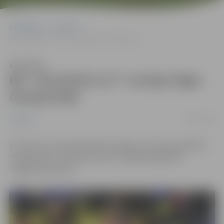
Sākumlapa
Jaunumi
BK “JELGAVA/LLU” Latvijas līgas čempionālā
Klausīties
BK “JELGAVA/LLU” Latvijas līgas
čempionālā
01/11/2018
Jaunumi
31.oktobra Latvijas Basketbola līgas 2.divīzijas spēlē BK
“Jelgava/LLU” izbraukumā ar 112:68 pārspēja BK
“Rīga/KP BA/DSN”.