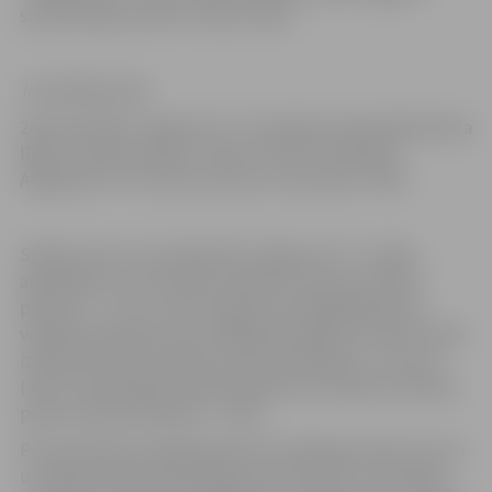
sporta hallē pret BK “Līvānu stikls”.
Iepriekšējā spēle
26.oktobrī BK “Jelgava/LLU” aizvadīja Latvijas Basketbola
līgas 2. divīzijas spēli, uzņemot viesos “Ventspils
Augstskolu” un izcīnot uzvaru ar rezultātu 77:60!
Spēles pirmo ceturtdaļu BK “Jelgava/LLU” uzsāka
apņēmīgi un ceturtdaļu noslēdza ar astoņu punktu
pārsvaru – 21:13. Lai arī otrajā ceturtdaļā jelgavnieki
vairākas epizodes nenostrādāja līdz galam, viņiem tomēr
izdevās dubultot pārsvaru pār pretiniekiem – plus 16
(33:17). Komandām dodoties pārtraukumā pēc puslaika,
pārsvars bija ievērojams – 43:25.
Pēc pārtraukuma jelgavnieki ātri sakrāja piezīmju normu
un nedaudz ļāva pretiniekiem pietuvoties, ceturtdaļu