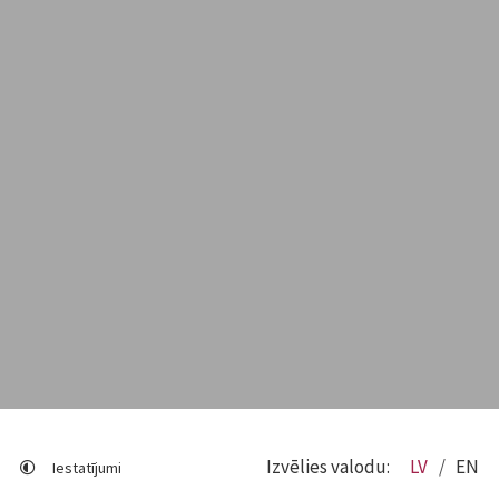
Izvēlies valodu:
LV
EN
Iestatījumi