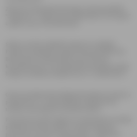
29.janvāra Latvijas Basketbola līgas 2 divīzijas spēlē BK
“Jelgava/LLU” Jelgavas sporta hallē tikās ar “OC Limbaži”
un gūst uzvaru ar rezultātu 81:61!
Spēles rezultātu atklāja BK Jelgava/LLU spēlētāji.
Prmajā ceturtdaļā labu sniegumu laukumā rādīja Jānis
Bērziņš, gūstot vairāk nekā pusi (10 no 18) visas
komandas punktu. Ceturtdaļa abām komandām aizritēja
līdzīgi un noslēdzās mūsējiem esot ar +1 vadībā (18:17).
Otrās ceturtdaļas sākumā jelgavnieki spēja savu pārsvaru
palielināt līdz +7, tomēr nogriežņa otrajā pusē viesi
starpību samazināja līdz 5 punktiem (42:37).
Pēc pārtraukuma BK Jelgava/LLU basketbolisti turpināja
palielināt rezultāta starpību un demonstrēja labu
precizitāti no 3 punktu metienu līnijas – 4 tālmetieni