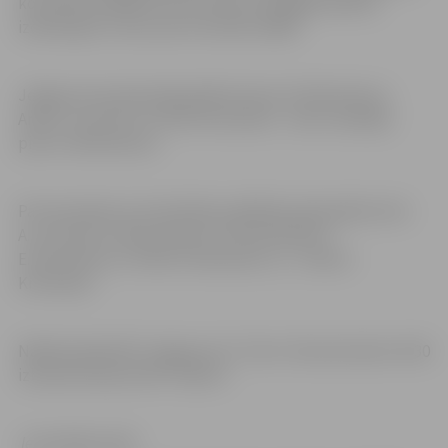
komandas spēlēja uzbrukumā, kurā jelgavniekiem
izdevās gūt uzvaru pie rezultāta 126:80.
Jelgavas komanda šajā spēlē iemeta 22 tālmetienus.
Andris Justovičs un Emīls Kravinskis – katrs realizēja
piecus tālmetienus.
Par komandas rezultatīvāko spēlētāju šajā spēlē atzīts
A.Justovičs ar 28 punktiem. Pa 19 punktiem –
E.Kravinskim un Uldim Feldmanim, 12 – Kalvim
Krūmiņam.
Nākošā spēle BK “Jelgava/LLU” būs 5. februārī plkst.19.30
izbraukumā pret BK “Saldus”.
Iepriekšējā spēle: