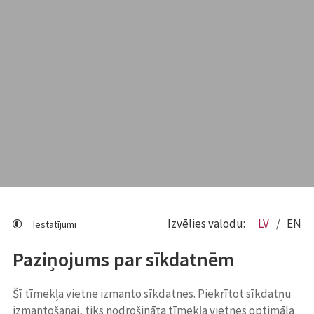
Izvēlies valodu:
LV
EN
Iestatījumi
Paziņojums par sīkdatnēm
Šī tīmekļa vietne izmanto sīkdatnes. Piekrītot sīkdatņu
izmantošanai, tiks nodrošināta tīmekļa vietnes optimāla