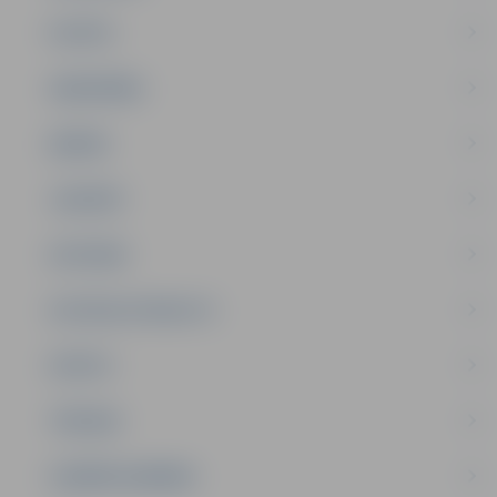
PILSĒTA
SABIEDRĪBA
ĢIMENE
JAUNIEŠI
SATIKSME
SOCIĀLAIS ATBALSTS
SPORTS
TŪRISMS
UZŅĒMĒJDARBĪBA