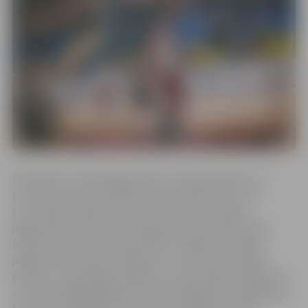
Pirmajā ceturtdaļā jelgavnieki izvirzījās vadībā ar 13
punktu pārsvaru, izpildot astoņus tālmetienus un
ceturtdaļu noslēdzot ar 36:23. Otrajā ceturtdaļā
jelgavnieku pārsvars dubultojās un komandas devās
pārtraukumā ar rezultātu 69:35. Trešajā ceturtdaļā,
jelgavnieki nedaudz atslāba, bet viesi iemeta tikpat
punktu, cik pirmajā puslaikā, un ceturtdaļa noslēdzās ar
rezultātu 98:66 jelgavnieku labā. Pēdējā ceturtdaļā abas