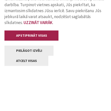
darbība. Turpinot vietnes apskati, Jūs piekrītat, ka
izmantosim sīkdatnes Jūsu ierīcē. Savu piekrišanu Jūs
jebkurā laikā varat atsaukt, nodzēšot saglabātās
sīkdatnes.
UZZINĀT VAIRĀK
.
APSTIPRINĀT VISAS
PIELĀGOT IZVĒLI
ATCELT VISAS
Kontakti