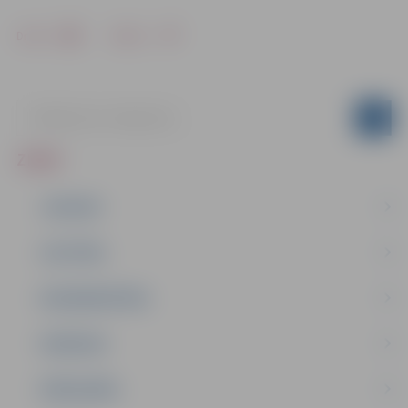
Drukāt
Dalīties
ZIŅAS
JAUNUMI
IZGLĪTĪBA
NODARBINĀTĪBA
PASĀKUMI
PAŠVALDĪBA