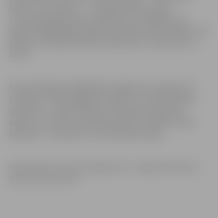
Andrim Justovičam, 1 – Jānim Bērziņam. Trešo
ceturtdaļu jelgavnieki noslēdza jau +20 (68:48). Līdz
spēles beigām jelgavniekiem izdevās noturēt stabilu +20
pārsvaru, noslēdzot spēli ar 81:61 (18:17, 24:20, 26:11 un
13:13).
Rezultatīvākais spēlētājs BK Jelgava/LLU rindās ar 20
punktiem, 5 atlecošajām bumbām un 27 efektivitātes
punktiem – Uldis Feldmanis. Komandas kapteinim
Andrim Justovičam uzkrāti 19 punkti, savukārt Jānim
Bērziņam – 16 punkti un 5 atlecošās bumbas.
Informācija un foto: BK Jelgava/LLU,
Jelgavas Vēstnesis,
Sporta servisa centrs