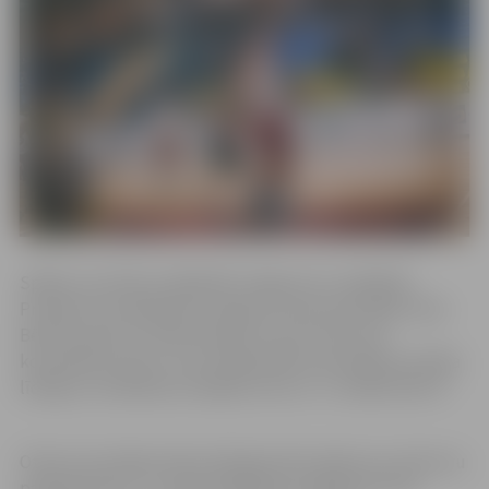
Spēles rezultātu atklāja BK Jelgava/LLU spēlētāji.
Prmajā ceturtdaļā labu sniegumu laukumā rādīja Jānis
Bērziņš, gūstot vairāk nekā pusi (10 no 18) visas
komandas punktu. Ceturtdaļa abām komandām aizritēja
līdzīgi un noslēdzās mūsējiem esot ar +1 vadībā (18:17).
Otrās ceturtdaļas sākumā jelgavnieki spēja savu pārsvaru
palielināt līdz +7, tomēr nogriežņa otrajā pusē viesi