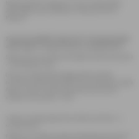
Nākošā spēle BK “Jelgava/LLU” būs 1. februārī plkst.
20.00 Jelgavas sporta hallē pret “Bauskas BJSS/SC
Mēmele”.
22.janvāra spēlē BK “Jelgava/LLU” izbraukumā tikās
ar BK “Ķekava” un guva uzvaru ar rezultātu 94:72 .
Spēles pirmo ceturtdaļa veiksmīgāk noslēdza ķekavnieki
– 25:16 mājinieku labā.
Otrās ceturtdaļas sākumā jelgavniekiem izdevās
rezultātu samazināt līdz 24:28. Precīzu tālmetienu raidīja
Andris Justovičs, kas ļāva doties pārtraukumā esot
vadībā ar vienu punktu – 42:41.
Trešās ceturtdaļu jelgavnieki noslēdza savā labā – ar
rezultātu 62:57.
Pēdējas ceturtdaļas pirmajā minūtē jelgavnieku pāsvars