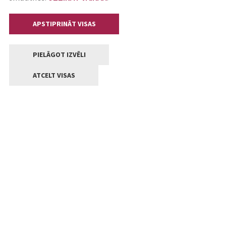
APSTIPRINĀT VISAS
PIELĀGOT IZVĒLI
ATCELT VISAS
Kontakti
Jelgavas valstpilsētas pašvaldība
Lielā iela 11, Jelgava, LV-3001
+371 63005522