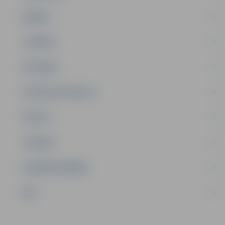
ĢIMENE
JAUNIEŠI
SATIKSME
SOCIĀLAIS ATBALSTS
SPORTS
TŪRISMS
UZŅĒMĒJDARBĪBA
NVO