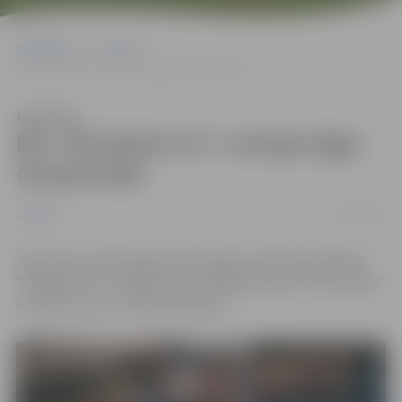
Sākumlapa
Jaunumi
BK “JELGAVA/LLU” Latvijas līgas čempionātā
Klausīties
BK “JELGAVA/LLU” Latvijas līgas
čempionātā
30/01/2019
Jaunumi
29.janvāra Latvijas Basketbola līgas 2 divīzijas spēlē BK
“Jelgava/LLU” Jelgavas sporta hallē tikās ar “OC Limbaži”
un gūst uzvaru ar rezultātu 81:61.