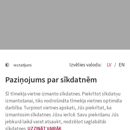
Izvēlies valodu:
LV
EN
Iestatījumi
Paziņojums par sīkdatnēm
Šī tīmekļa vietne izmanto sīkdatnes. Piekrītot sīkdatņu
izmantošanai, tiks nodrošināta tīmekļa vietnes optimāla
darbība. Turpinot vietnes apskati, Jūs piekrītat, ka
izmantosim sīkdatnes Jūsu ierīcē. Savu piekrišanu Jūs
jebkurā laikā varat atsaukt, nodzēšot saglabātās
sīkdatnes.
UZZINĀT VAIRĀK
.