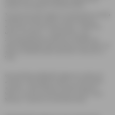
starpību samazināja līdz 5 punktiem (42:37).
Pēc pārtraukuma BK Jelgava/LLU basketbolisti turpināja
palielināt rezultāta starpību un demonstrēja labu
precizitāti no 3 punktu metienu līnijas – 4 tālmetieni
Andrim Justovičam, 1 – Jānim Bērziņam. Trešo
ceturtdaļu jelgavnieki noslēdza jau +20 (68:48). Līdz
spēles beigām jelgavniekiem izdevās noturēt stabilu +20
pārsvaru, noslēdzot spēli ar 81:61 (18:17, 24:20, 26:11 un
13:13).
Rezultatīvākais spēlētājs BK Jelgava/LLU rindās ar 20
punktiem, 5 atlecošajām bumbām un 27 efektivitātes
punktiem – Uldis Feldmanis. Komandas kapteinim
Andrim Justovičam uzkrāti 19 punkti, savukārt Jānim
Bērziņam – 16 punkti un 5 atlecošās bumbas.