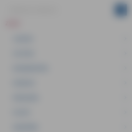
ZIŅAS
JAUNUMI
IZGLĪTĪBA
NODARBINĀTĪBA
PASĀKUMI
PAŠVALDĪBA
PILSĒTA
SABIEDRĪBA