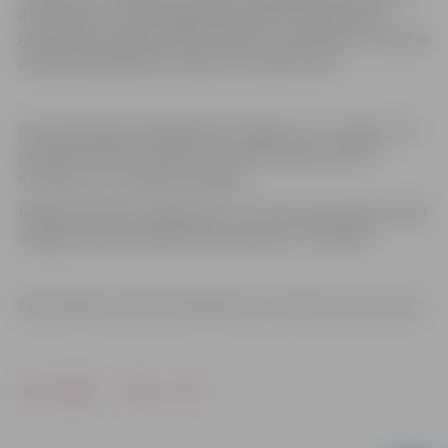
dubultojās un atlikušajā spēles laikā turpināja augt –
ķekavnieki nespēja izrādīt nopietnu pretestību, un spēle
noslēdzās jelgavnieku labā ar rezultātu 94:72.
Rezultatīvākais spēlētājs BK “Jelgava/LLU” rindās ar 20
punktiem bija A.Justovičs, 19 punktus guva Kalvis
Krūmiņš, 14 – Armands Seņkāns.
Nākošā spēle BK “Jelgava/LLU” būs 29. janvārī plkst.20.00
Jelgavas sporta hallē pret komandu OC “Limbaži”.
Informācija un foto: BK Jelgava/LLU,
Sporta servisa centrs
Drukāt
Dalīties