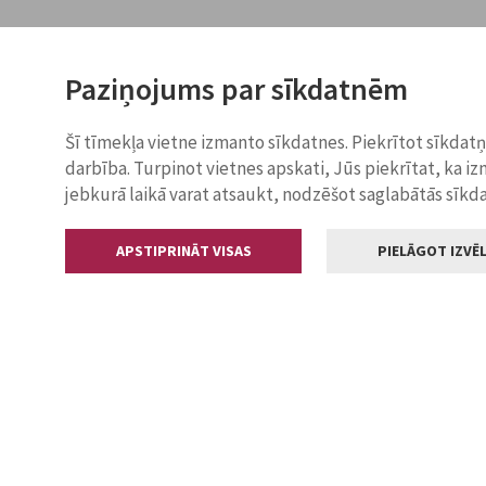
Paziņojums par sīkdatnēm
Šī tīmekļa vietne izmanto sīkdatnes. Piekrītot sīkdat
darbība. Turpinot vietnes apskati, Jūs piekrītat, ka i
jebkurā laikā varat atsaukt, nodzēšot saglabātās sīkd
APSTIPRINĀT VISAS
PIELĀGOT IZVĒL
Kontakti
Jelgavas valstp
Lielā iela 11