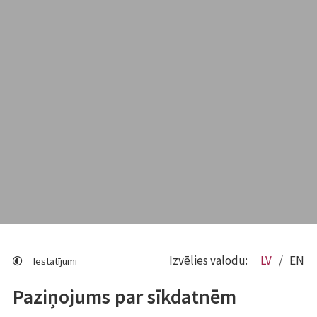
Izvēlies valodu:
LV
EN
Iestatījumi
Paziņojums par sīkdatnēm