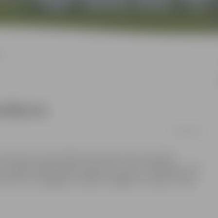
umu
audējumu
09/12/2015
ai Aldaris Latvijas Basketbola līgas (LBL) regulārās
rms beigām jelgavniekiem bija piecu punktu handikaps, bet
ālmetienus un sagādāja mūsējiem sāpīgāko zaudējumu šajā