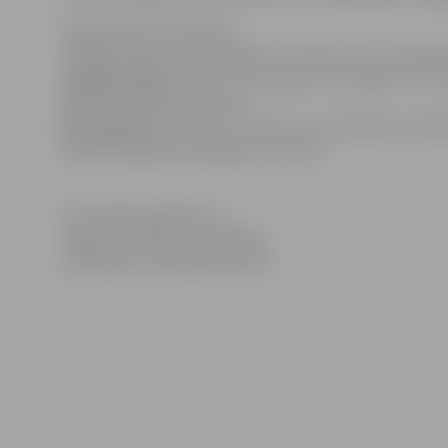
Aldaris LBL, 8. decembris
Liepāja/Triobet – BK Jelgava 73:72 (22:13, 11:22, 16:18, 
Liepāja/Triobet:
Zeks 17, J.Antrops 16, Leimanis 13, G.A
Krastiņš, Aizpurs, Šukteris
BK Jelgava:
Gludītis 21, Justovičs 11, Pļavnieks 9, Rube
Čavars 2, Bērziņš, Atelbauers, Husko
Informācija sagatavota
Jelgavas pilsētas pašvaldības
Sabiedrisko attiecību pārvaldē