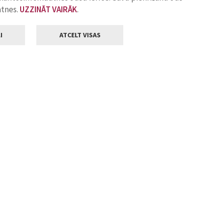
atnes.
UZZINĀT VAIRĀK
.
I
ATCELT VISAS
Klientu apkalpošana
ilsētas pašvaldība
Darba laiks
, Jelgava, LV-3001
Pirmdienās
8.00 - 18.00
Otrdienās
8.00 - 17.00
22
Trešdienās
8.00 - 17.00
va.lv
Ceturtdienās
8.00 - 17.00
Piektdienās
8.00 - 14.30