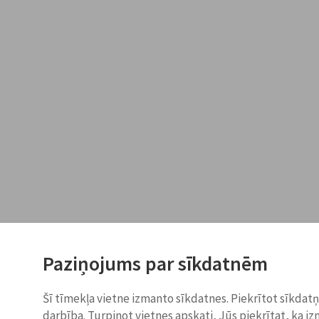
Paziņojums par sīkdatnēm
Šī tīmekļa vietne izmanto sīkdatnes. Piekrītot sīkdat
darbība. Turpinot vietnes apskati, Jūs piekrītat, ka i