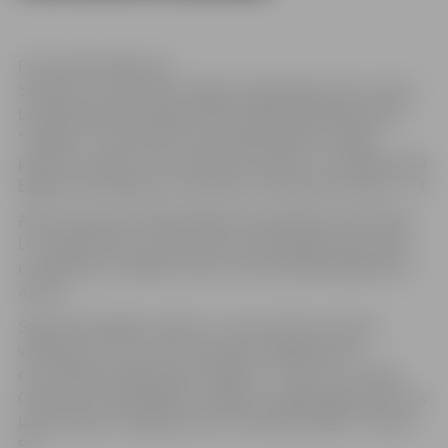
Foto: Kārlis Buškevics
Svētdien, 11.decembrī, Rīgā, Olimpiskajā sporta centrā
Latvijas Basketbola līgas (LBL) spēlē basketbola klubs
“Jelgava” rezultatīvā un aizraujošā spēlē ar 100:90
pieveica Latvijas Universitātes komandu. Uzvarētāju labā
Edgars Krūmiņš guva 37 punktus, bet Kalvis Krūmiņš – 24.
Abu komandu pirmajā tikšanās reizē pārāki ar 94-87 bija
LU basketbolisti. 11.decembra vakarā jelgavnieki spēja
revanšēties ar 100:90 un LBL turnīra tabulā pakāpties uz
4.vietu.
Spēli veiksmīgāk uzsāka LU, vienu brīdi izvirzoties
vadībā pat ar 12-21, bet punktiem bagātā pirmā
ceturtdaļa noslēdzās jau līdzīgāk – 27 pret 31 LU labā.
Otrajā ceturtdaļā labāku sniegumu rādīja jelgavnieki, kas
ļāva puslaiku noslēgt jau esot minimālā vadībā – 56 pret
55.