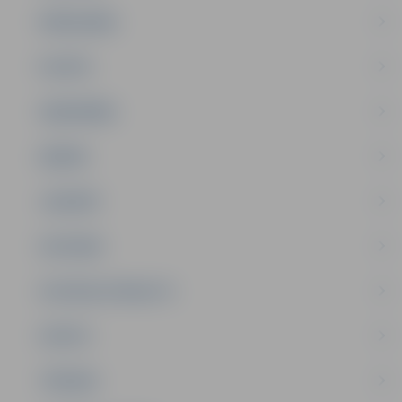
PAŠVALDĪBA
PILSĒTA
SABIEDRĪBA
ĢIMENE
JAUNIEŠI
SATIKSME
SOCIĀLAIS ATBALSTS
SPORTS
TŪRISMS