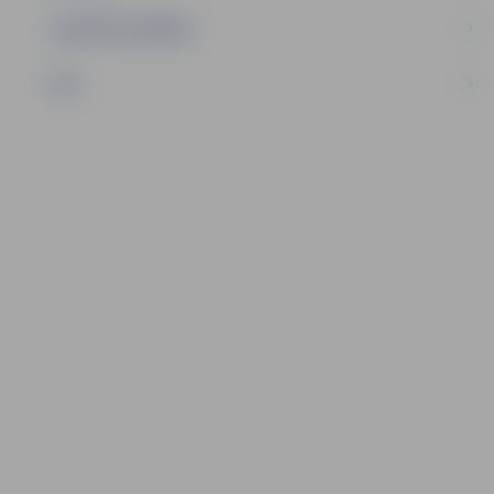
UZŅĒMĒJDARBĪBA
NVO