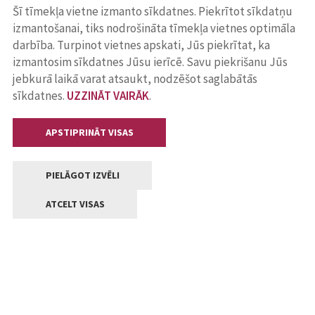
Šī tīmekļa vietne izmanto sīkdatnes. Piekrītot sīkdatņu
izmantošanai, tiks nodrošināta tīmekļa vietnes optimāla
darbība. Turpinot vietnes apskati, Jūs piekrītat, ka
izmantosim sīkdatnes Jūsu ierīcē. Savu piekrišanu Jūs
jebkurā laikā varat atsaukt, nodzēšot saglabātās
sīkdatnes.
UZZINĀT VAIRĀK
.
APSTIPRINĀT VISAS
PIELĀGOT IZVĒLI
ATCELT VISAS