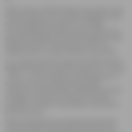
Spēles trešā ceturtdaļa aizritēja punkts punktā un abas
komandas tajā guva pa 17 punktiem, saglabājot punkta
pārsvaru jelgavnieku komandai (73-72). Pēdējo
ceturtdaļu jelgavnieki iesāka ar nelielu izrāvienu, kuru
galvenokārt kaldināja komandas līderis Edgars Krūmiņš,
panākot komandai 7 punktu pārsvaru (84-77). Tas
izrādījās izšķirošs, un spēle noslēdzās ar apaļo 90-100.
Izcils sniegums šajā mačā Jelgavas komandas kapteinim
Edgaram Krūmiņam, kurš guva 37 punktus (2p. – 7/10, 3p.
– 4/9, 1p. – 11/14), izcīnīja piecas atlekošās bumbas un
deviņas reizes izprovocēja pretinieku pārkāpt
noteikumus. Savukārt saspēles vadītājs Kalvis Krūmiņš
atzīmējās ar 24 punktiem un piecām rezultatīvām
piespēlēm. LU sastāvā rezultatīvākais ar 18 punktiem
guva Žanis Peiners.
Nākamo spēli galvenā trenera Kaspara Vilcāna vadītā
komanda aizvadīs nedēļas nogalē, 16.decembrī, kad