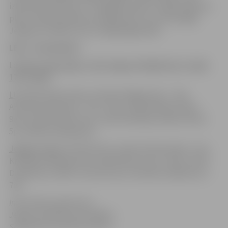
izbraukumā tiksies ar “Liepājas lauvām”. Spēles sākums
plkst. 19.30. Komandu pirmajā duelī, kurš norisinājās
Jelgavā ar 91:88 uzvaru svinēja jelgavnieki.
LBL, 11.decembris
Latvijas Universitāte – BK “Jelgava” 90:100 (31:27, 24:29,
17:17, 18:27)
LU:
Žanis Peiners 18p., Kristaps Dārgais 15p. + 7ab.,
Armands Ošiņš 15p. + 7ab. + 6rp., Harijs Rubenis 14p. +
9ab., Sandris Vītols 12p., Zintis Plivda 9p., Mārcis Vītols
5p., Rihards Zēbergs 2p.
Jelgava:
Edgars Krūmiņš 37p., Kalvis Krūmiņš 24p. + 5rp.,
Kristaps Kanbergs 15p., Kails Nelsons 13p. + 9ab., Artūrs
Dušelis 5p., Andris Justovičs 4p., Armands Seņkāns 2p. +
7ab.
Informācija sagatavota
Jelgavas pilsētas pašvaldības
Sabiedrisko attiecību sektorā