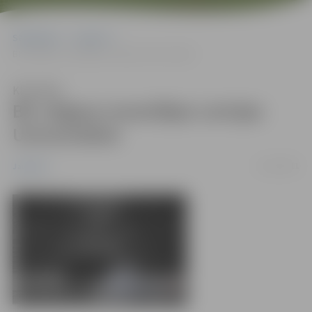
Sākumlapa
Jaunumi
BK Jelgava revanšējas Latvijas Universitātei
Klausīties
BK Jelgava revanšējas Latvijas
Universitātei
12/12/2011
Jaunumi