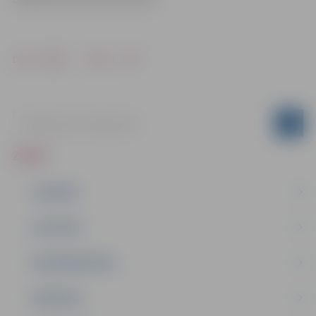
Drukāt
Dalīties
ZIŅAS
JAUNUMI
IZGLĪTĪBA
NODARBINĀTĪBA
PASĀKUMI