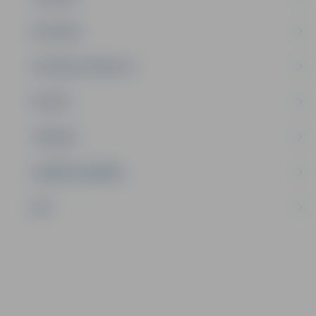
SATIKSME
SOCIĀLAIS ATBALSTS
SPORTS
TŪRISMS
UZŅĒMĒJDARBĪBA
NVO