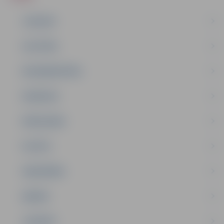
JAUNUMI
IZGLĪTĪBA
NODARBINĀTĪBA
PASĀKUMI
PAŠVALDĪBA
PILSĒTA
SABIEDRĪBA
ĢIMENE
JAUNIEŠI