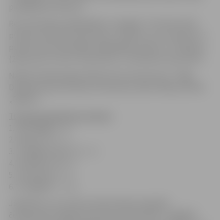
piekāpās BK “Barons”.
Rezultatīvākie spēlētāji BK „Zemgale”: E.Krūmiņš (36
punkti), M.Gulbis (16 punkti,) J.Rozītis un A.Justovičs (7
punkti). Rezultatīvākie spēlētāji BK „Barons”: O.Efejuku
(29 punkti,) A.Zorin (19 punkti), U.Helmanis (16 punkti).
Nākamā spēle jelgavniekiem būs izbraukumā – Rīgā,
Daugavas sporta namā, 16. februārī, plkst.19:00, pret BK
„Barons”.
Turnīra kopvērtējuma tabula
1. “VEF Rīga” 6 – 0
2. “Barons” 15 – 4
3. “Liepājas lauvas” 11 – 6
4. “Valmiera” 10 – 6
5. “Ventspils” 4 – 3
6. “Zemgale” 5 – 14
Jāpiebilst, ka no LBL pirmās divīzijas regulārā
čempionāta izslēgta komanda “Ķeizarmežs”, tādējādi