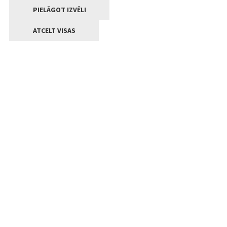
PIELĀGOT IZVĒLI
ATCELT VISAS
Kontakti
Jelgavas valstpilsētas pašvaldība
Lielā iela 11, Jelgava, LV-3001
+371 63005522
pasts@jelgava.lv
Klientu apkalpošana