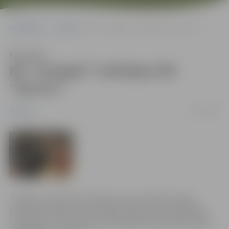
Sākumlapa
Jaunumi
BK “Zemgale” piekāpjas BK “Barons”
Klausīties
BK “Zemgale” piekāpjas BK
“Barons”
11/02/2010
Jaunumi
Trešdien, 10.februārī Jelgavas sporta hallē Latvijas
basketbola līgas (LBL) pirmās divīzijas čempionātā BK
“Zemgale” ar rezultātu 87:102 (18:26, 20:21, 26:25, 23:30)