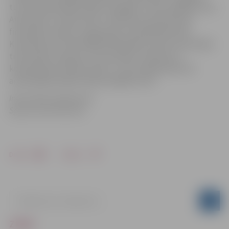
turnīra kopvērtējumā BK “Zemgale” ieņem pēdējo vietu.
Attiecībā uz “Ķeizarmežu” šāds lēmums pieņemts
finansiālo saistību un garantiju neizpildīšanas dēļ.
Komandas rezultāti 2009./2010. gada sezonas sacensībās
tiek anulēti, kas gan turnīra tabulu nemaina, jo
kopvērtējumā “Ķeizarmežs” ar 18 zaudējumiem 18
aizvadītajās spēlēs ieņēma pēdējo vietu.
Informācija sagatavota
Sporta servisā centrā
Drukāt
Dalīties
ZIŅAS