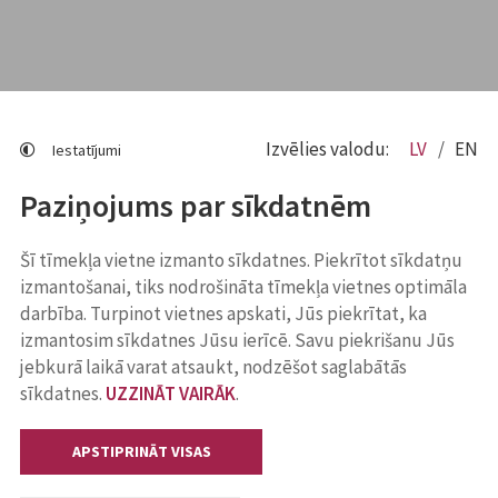
Izvēlies valodu:
LV
EN
Iestatījumi
Paziņojums par sīkdatnēm
Šī tīmekļa vietne izmanto sīkdatnes. Piekrītot sīkdatņu
izmantošanai, tiks nodrošināta tīmekļa vietnes optimāla
darbība. Turpinot vietnes apskati, Jūs piekrītat, ka
izmantosim sīkdatnes Jūsu ierīcē. Savu piekrišanu Jūs
jebkurā laikā varat atsaukt, nodzēšot saglabātās
sīkdatnes.
UZZINĀT VAIRĀK
.
APSTIPRINĀT VISAS