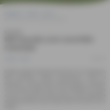
Sākumlapa
Jaunumi
Sports
BMX braucējs uzvar sacensībās Indonēzijā
Klausīties
BMX braucējs uzvar sacensībās
Indonēzijā
18/02/2020
Jaunumi
Sports
Nedēļas nogalē Indonēzijā notika divas UCI C1 kategorijas
BMX sacensības “Jakarta International”, kurās, lai
palielinātu Starptautiskās Riteņbraukšanas savienības
(UCI) pasaules ranga punktu ražu, piedalījās arī Latvijas
sportisti. Sacensību pirmajā dienā uz goda pjedestāla
augstākā pakāpiena kāpa Jelgavas BMX braucējs Kristens
Krīgers.