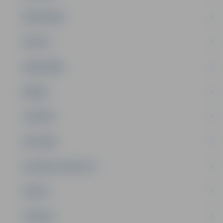
PAŠVALDĪBA
PILSĒTA
SABIEDRĪBA
ĢIMENE
JAUNIEŠI
SATIKSME
SOCIĀLAIS ATBALSTS
SPORTS
TŪRISMS