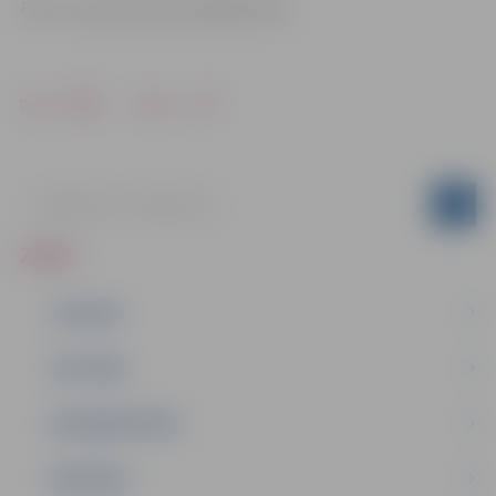
Foto: no sportista personīgā arhīva
Drukāt
Dalīties
ZIŅAS
JAUNUMI
IZGLĪTĪBA
NODARBINĀTĪBA
PASĀKUMI