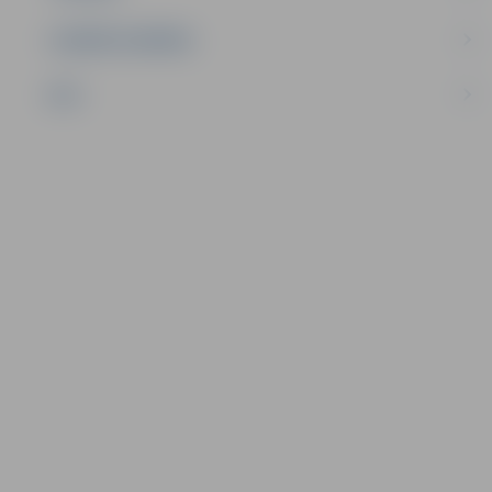
UZŅĒMĒJDARBĪBA
NVO