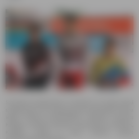
Sacensību pirmajā dienā, 15. februārī, vīru elites grupā
spraigā cīņā ar citu Latvijas sportistu Helviju Babri uzvaru
ieguva “Mītavas kumeļi”/AKSSC “Valmiera” sportists
K.Krīgers. Savukārt sacensību otrajā dienā, 16. februārī,
K.Krīgers izcīnīja 5. vietu, informē Latvijas