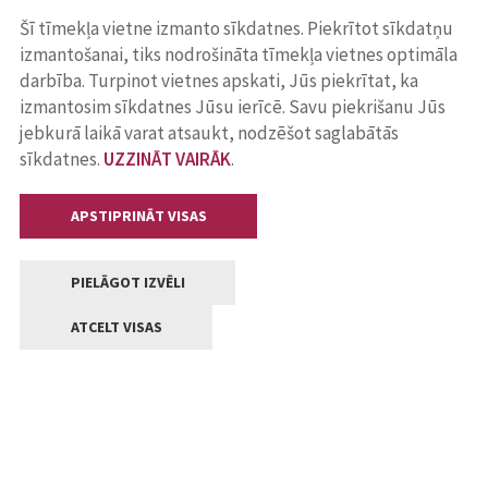
Šī tīmekļa vietne izmanto sīkdatnes. Piekrītot sīkdatņu
izmantošanai, tiks nodrošināta tīmekļa vietnes optimāla
darbība. Turpinot vietnes apskati, Jūs piekrītat, ka
izmantosim sīkdatnes Jūsu ierīcē. Savu piekrišanu Jūs
jebkurā laikā varat atsaukt, nodzēšot saglabātās
sīkdatnes.
UZZINĀT VAIRĀK
.
APSTIPRINĀT VISAS
PIELĀGOT IZVĒLI
ATCELT VISAS