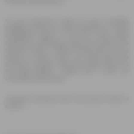
Riteņbraukšanas federācija.
“Lai gan konkurence nebija ļoti liela, sacensībās
piedalījās sportisti, kuri cenšas kvalificēties uz Tokijas
olimpiskajām spēlēm. Tā kā katrs centās izdarīt
maksimumu, izskaidrojams, kāpēc mani rezultāti abas
sacensību dienās ir atšķirīgi. Pirmajā dienā man viss
izdevās un izcīnīju uzvaru, bet otrajā dienā fināla
braucienā, atrodoties otrajā vietā, pieļāvu kļūdu, kas
man dārgi maksāja – finišēju tikai 5. vietā,” par
sacensībām stāsta K.Krīgers.
Sacensībās Indonēzijā vīriešu elites grupā startēja 23
sportisti.