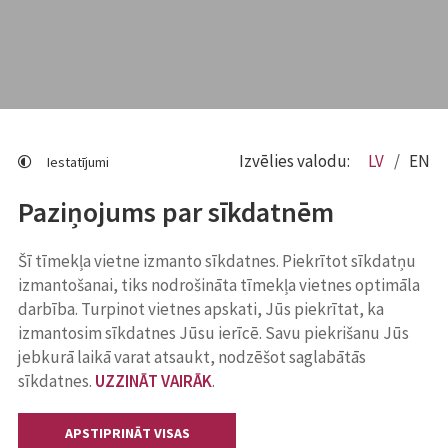
Izvēlies valodu:
LV
EN
Iestatījumi
Paziņojums par sīkdatnēm
Šī tīmekļa vietne izmanto sīkdatnes. Piekrītot sīkdatņu
izmantošanai, tiks nodrošināta tīmekļa vietnes optimāla
darbība. Turpinot vietnes apskati, Jūs piekrītat, ka
izmantosim sīkdatnes Jūsu ierīcē. Savu piekrišanu Jūs
jebkurā laikā varat atsaukt, nodzēšot saglabātās
sīkdatnes.
UZZINĀT VAIRĀK
.
APSTIPRINĀT VISAS