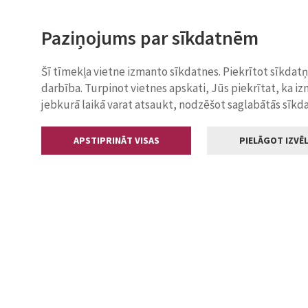
Paziņojums par sīkdatnēm
Šī tīmekļa vietne izmanto sīkdatnes. Piekrītot sīkdat
darbība. Turpinot vietnes apskati, Jūs piekrītat, ka i
jebkurā laikā varat atsaukt, nodzēšot saglabātās sīkd
APSTIPRINĀT VISAS
PIELĀGOT IZVĒL
Kontakti
Jelgavas valstp
Lielā iela 11