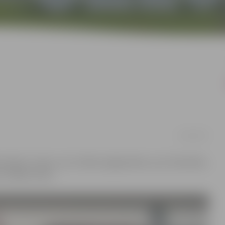
10/02/2017
ormatīvas zīmes, kas brīdina jelgavniekus par bīstamību,
11 šādas zīmes.