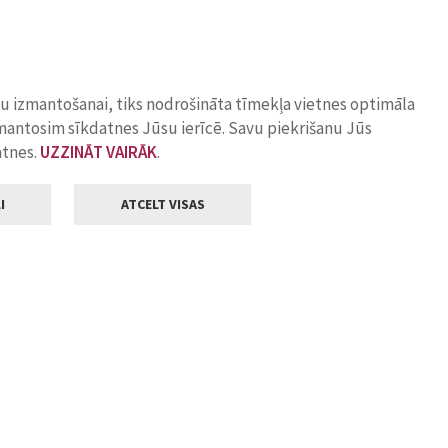
ņu izmantošanai, tiks nodrošināta tīmekļa vietnes optimāla
zmantosim sīkdatnes Jūsu ierīcē. Savu piekrišanu Jūs
atnes.
UZZINĀT VAIRĀK
.
I
ATCELT VISAS
Klientu apkalpošana
ilsētas pašvaldība
Darba laiks
, Jelgava, LV-3001
Pirmdienās
8.00 - 18.00
Otrdienās
8.00 - 17.00