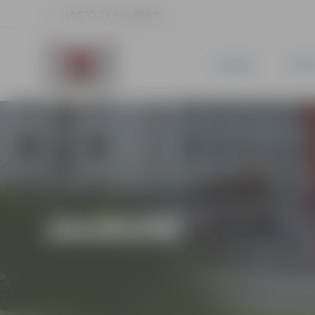
16.9 °C, 3.1 m/s, 68.6 %
JAUNUMI
PILSĒ
JAUNUMI