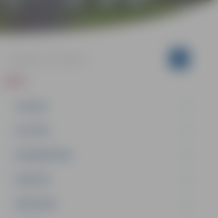
ZIŅAS
JAUNUMI
IZGLĪTĪBA
NODARBINĀTĪBA
PASĀKUMI
PAŠVALDĪBA