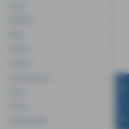
PILSĒTA
SABIEDRĪBA
ĢIMENE
JAUNIEŠI
SATIKSME
SOCIĀLAIS ATBALSTS
SPORTS
TŪRISMS
UZŅĒMĒJDARBĪBA