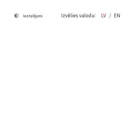
Izvēlies valodu:
LV
EN
Iestatījumi
Lapas karte
Viegli lasīt
Sociālo mediju lietošana