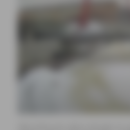
«Šāda iniciatīva mums radās jau 2014. gadā, taču t