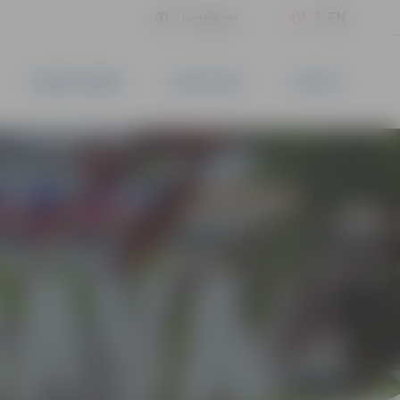
LV
EN
Iestatījumi
UZŅĒMĒJDARBĪBA
PAKALPOJUMI
KONTAKTI