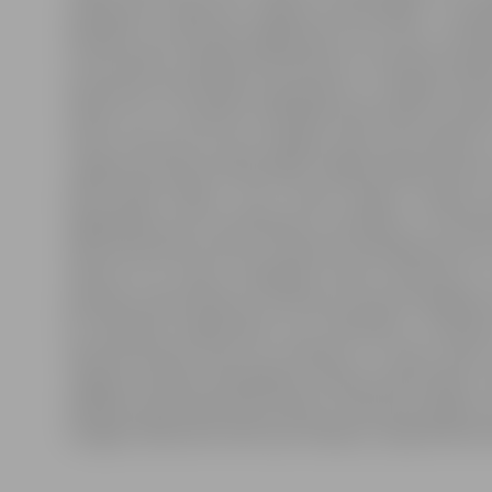
mainījusies, tādēļ pie Jelgavas ūdenstilpēm ir parā
līdzeklis, kā informēt jelgavniekus par risku, atrod
centra (POIC) vadītājs Gints Reinsons. Tieši POIC pils
operatīvās informācijas apkopošanu un tālākās rīcība
vietās, kur ir novērota vislielākā iedzīvotāju kustī
zīmes izvietotas arī pie Zvaigžņu dīķa, kas izvēlēts
Jelgavā nav daudz ūdenstilpju, tādēļ izvēlētās vietas 
bieži spēlē hokeju, taču turpat āliņģus izkaluši 
atgādinājums par uzmanīšanos ir pamatots,» tā G.Rein
tikai preventīva nozīme. Līdztekus brīdinājumam par
tālrunis 112. Zīmes izvēlētajās vietās novietotas u
pārstāve Sandra Reksce informē, ka policisti pēdējo 
lai brīdinātu jelgavniekus par bīstamību, atrodot
administratīvais sods par atrašanos uz ledus laikā,
Jelgavas pilsētas Pašvaldības policija iedzīvotājus 
Grēbnera parka dīķī ielūza bērns, vēl deviņus gadus 
Zvaigžņu dīķa ledus bērni pat slidojuši, neapzinoties bī