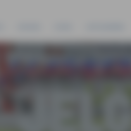
TA
PAŠVALDĪBA
IESTĀDES
KAPITĀLSABIEDRĪBAS