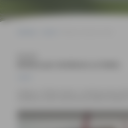
Sākumlapa
Jaunumi
Brīdina par atrašanos uz ledus
Klausīties
Brīdina par atrašanos uz ledus
Jaunumi
Lielupes un Driksas krastos ir izvietotas jaunas inf
atrodoties uz ledus. Kopumā mūsu pilsētā uzstādītas 