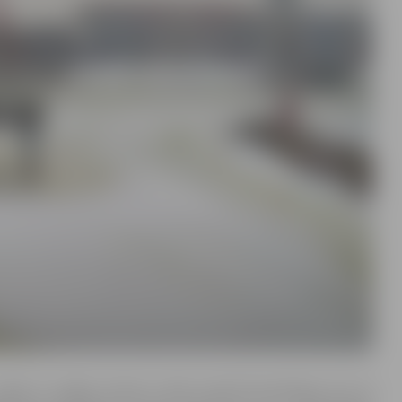
olaik to neļāva īstenot valstī esošā likumdošana. Nu tā