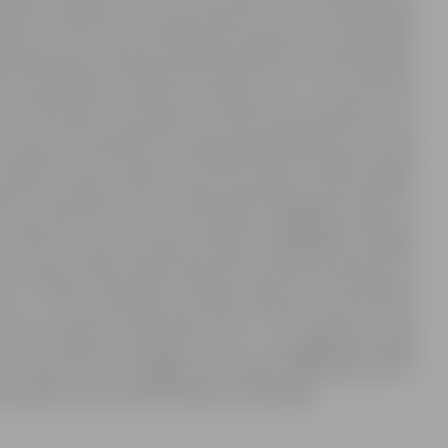
dījušās brīdinājuma zīmes. Mūsuprāt, tas ir efektīvākais
oties uz ledus,» saka Pašvaldības operatīvās informācijas
ētā atbild par civilās aizsardzības pasākumu nodrošināšanu,
s koordinēšanu. G.Reinsons skaidro, ka zī- mes izvietotas
bas intensitāte pa Lielupes un Driksas ledu, papildus tam
, jo uz tā ziemas periodā daudz laika pavada bērni. «Mums
ir loģiskas – piemēram, uz Zvaigžņu dīķa ledus bērni ziemā
pilsētas ziemas peldē- šanas entuziasti, tādēļ papildu
sons. Jāpiebilst, ka informatīvajām brīdinājuma zīmēm ir
 atrašanos uz ledus uz tām minēts arī glābšanas dienesta
z sezonu. Tikmēr Jelgavas pilsētas Pašvaldības policijas
divu nedēļu laikā veikuši vairākus preventīvus pasākumus,
ies uz ledus. Atšķirībā no Rīgas Jelgavā nav paredzēts
 kad to aizliedz pašvaldības saisto- šie noteikumi, taču
cenšas brīdināt un skaidrot riskus. Jau pagājušajā nedēļā
vecs bērns manīts staigājam pa Driksas plāno ledu, bet uz
stamību, ko var radīt uz dīķa izcirstie āliņģi.