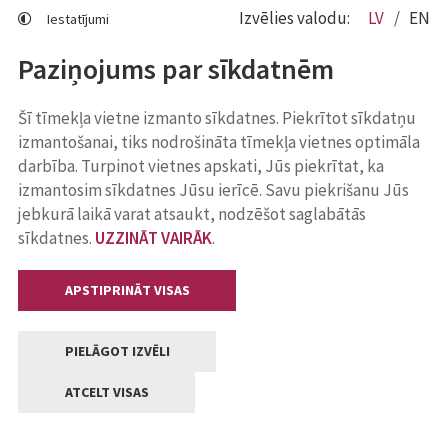
Izvēlies valodu:
LV
EN
Iestatījumi
Paziņojums par sīkdatnēm
Šī tīmekļa vietne izmanto sīkdatnes. Piekrītot sīkdatņu
izmantošanai, tiks nodrošināta tīmekļa vietnes optimāla
darbība. Turpinot vietnes apskati, Jūs piekrītat, ka
izmantosim sīkdatnes Jūsu ierīcē. Savu piekrišanu Jūs
jebkurā laikā varat atsaukt, nodzēšot saglabātās
sīkdatnes.
UZZINĀT VAIRĀK
.
APSTIPRINĀT VISAS
PIELĀGOT IZVĒLI
ATCELT VISAS