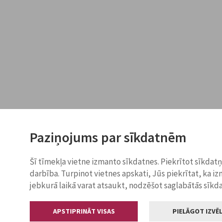
Paziņojums par sīkdatnēm
Šī tīmekļa vietne izmanto sīkdatnes. Piekrītot sīkdat
darbība. Turpinot vietnes apskati, Jūs piekrītat, ka i
jebkurā laikā varat atsaukt, nodzēšot saglabātās sīkd
APSTIPRINĀT VISAS
PIELĀGOT IZVĒL