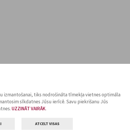
ņu izmantošanai, tiks nodrošināta tīmekļa vietnes optimāla
zmantosim sīkdatnes Jūsu ierīcē. Savu piekrišanu Jūs
atnes.
UZZINĀT VAIRĀK
.
I
ATCELT VISAS