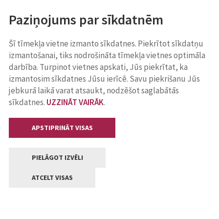
Paziņojums par sīkdatnēm
Šī tīmekļa vietne izmanto sīkdatnes. Piekrītot sīkdatņu
izmantošanai, tiks nodrošināta tīmekļa vietnes optimāla
darbība. Turpinot vietnes apskati, Jūs piekrītat, ka
izmantosim sīkdatnes Jūsu ierīcē. Savu piekrišanu Jūs
jebkurā laikā varat atsaukt, nodzēšot saglabātās
sīkdatnes.
UZZINĀT VAIRĀK
.
APSTIPRINĀT VISAS
PIELĀGOT IZVĒLI
ATCELT VISAS