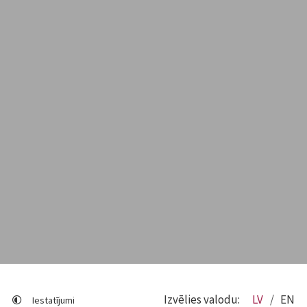
Izvēlies valodu:
LV
EN
Iestatījumi