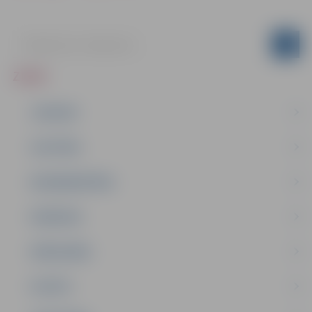
ZIŅAS
JAUNUMI
IZGLĪTĪBA
NODARBINĀTĪBA
PASĀKUMI
PAŠVALDĪBA
PILSĒTA