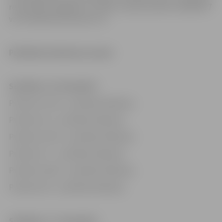
rezervāciju iespējams uzzināt, zvanot pa tālruni 20367677
vai tīmekļvietnē www.zoc.lv.
Publiskās slidošanas seansi
Sestdien, 16. decembrī
Pulksten 12.30 – publiskā slidošana
Pulksten 14 – publiskā slidošana
Pulksten 15.30 – publiskā slidošana
Pulksten 17 – publiskā slidošana
Pulksten 18.30 – publiskā slidošana
Pulksten 20 – publiskā slidošana
Svētdien, 17. decembrī