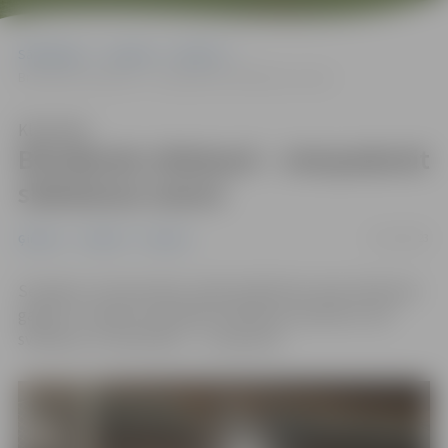
Sākumlapa
Jaunumi
Ģimene
Brīvdienās slidotavā – vienpadsmit slidošanas seansi
Klausīties
Brīvdienās slidotavā – vienpadsmit
slidošanas seansi
16/12/2023
Ģimene
Jaunieši
Jaunumi
Sestdien, 16. decembrī, iedzīvotāji Pasta salas slidotavā
gaidīti uz sešiem publiskās slidošanas seansiem, bet
svētdien, 15. decembrī, – uz pieciem.