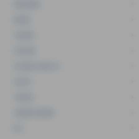
SABIEDRĪBA
ĢIMENE
JAUNIEŠI
SATIKSME
SOCIĀLAIS ATBALSTS
SPORTS
TŪRISMS
UZŅĒMĒJDARBĪBA
NVO