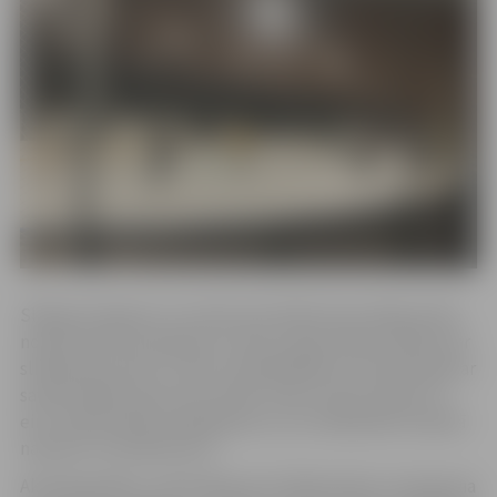
Slidojuma ilgums ir stunda, bet laikā starp slidojumiem
notiek laukuma apkope un ledus atjaunošana. Maksa par
slidošanas seansu ir 4 eiro. Apmeklētāji var ierasties gan ar
savām slidām, gan tās iznomāt. Slidu nomas maksa ir 2
eiro. Slidotavā par pakalpojumu var norēķināties skaidrā
naudā un ar bankas karti.
Aktuālo grafiku, informāciju par slidojumiem un laukuma