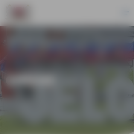
ĢIMENE