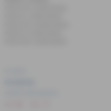
Pulksten 13.30 – publiskā slidošana
Pulksten 15 – publiskā slidošana
Pulksten 16.30 – publiskās slidošana
Pulksten 18 – publiskā slidošana
Pulksten 19.30 – publiskā slidošana
Foto: Jelgava.lv
Ziņu sagatavoja
Sabiedrisko attiecību departaments
Drukāt
Dalīties