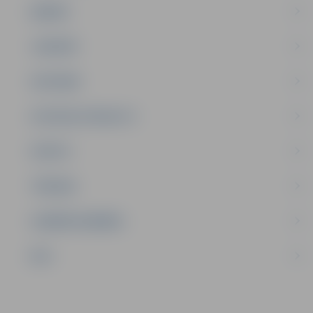
ĢIMENE
JAUNIEŠI
SATIKSME
SOCIĀLAIS ATBALSTS
SPORTS
TŪRISMS
UZŅĒMĒJDARBĪBA
NVO