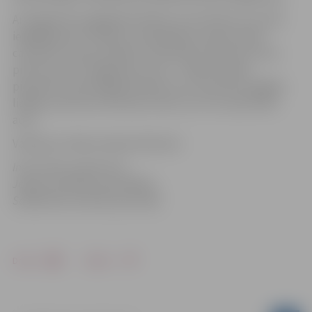
Arī šogad tiks saglabāta kārtība, ka tie klienti, kuri būs
iegādājušies ko lielāku no pārdevēja, saņems īpašu
caurlaidi, kas ļaus piekļūt tuvāk pilij, lai iekrautu savu
pirkumu auto. Šā gada jaunums – Stādu dienām
piesaistīti brīvprātīgie jaunieši, kuri ar ķerrām nogādās
lielākus pirkumus līdz pils stūrim, kur tos varēs ielikt
auto.
Vairāk par Stādu dienām 2012
šeit
.
Informācija sagatavota
Jelgavas pilsētas pašvaldības
Sabiedrisko attiecību pārvaldē
Drukāt
Dalīties