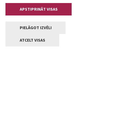
APSTIPRINĀT VISAS
PIELĀGOT IZVĒLI
ATCELT VISAS
Kontakti
Jelgavas valstpilsētas pašvaldība
Lielā iela 11, Jelgava, LV-3001
+371 63005522