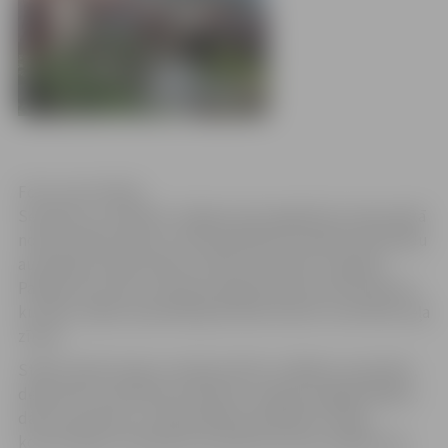
Foto: Ivars Veiliņš
Sestdien un svētdien Jelgavas pils pagalmā un pils parkā
notiks Stādu dienas, kurās piedalīsies vairāk kā 130 stādu
audzētāji, kolekcionāri un dārza inventāru tirgotāji.
Pasākuma norises vietā būs apgrūtināta autotransporta
kustība, tāpēc apmeklētāji aicināti ievērot izvietotās ceļa
zīmes.
Stādu dienās tirgos Latvijā audzētu stādāmo materiālu,
dekoratīvus elementus dārzam, augsnes bagātinātājus,
dārza inventāru un dārzkopības speciālisti sniegs
konsultācijas. Paredzēta arī plaša kultūras programma.