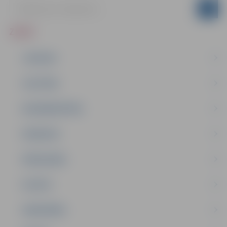
ZIŅAS
JAUNUMI
IZGLĪTĪBA
NODARBINĀTĪBA
PASĀKUMI
PAŠVALDĪBA
PILSĒTA
SABIEDRĪBA