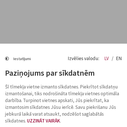
Izvēlies valodu:
LV
EN
Iestatījumi
Paziņojums par sīkdatnēm
Šī tīmekļa vietne izmanto sīkdatnes. Piekrītot sīkdatņu
izmantošanai, tiks nodrošināta tīmekļa vietnes optimāla
darbība. Turpinot vietnes apskati, Jūs piekrītat, ka
izmantosim sīkdatnes Jūsu ierīcē. Savu piekrišanu Jūs
jebkurā laikā varat atsaukt, nodzēšot saglabātās
sīkdatnes.
UZZINĀT VAIRĀK
.