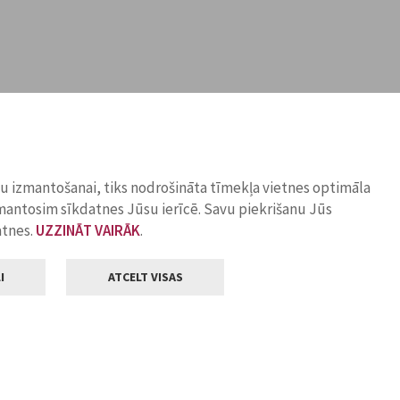
ņu izmantošanai, tiks nodrošināta tīmekļa vietnes optimāla
zmantosim sīkdatnes Jūsu ierīcē. Savu piekrišanu Jūs
atnes.
UZZINĀT VAIRĀK
.
I
ATCELT VISAS