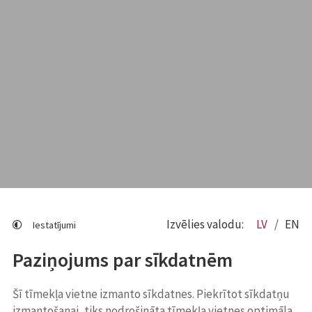
Izvēlies valodu:
LV
EN
Iestatījumi
Paziņojums par sīkdatnēm
Šī tīmekļa vietne izmanto sīkdatnes. Piekrītot sīkdatņu
izmantošanai, tiks nodrošināta tīmekļa vietnes optimāla