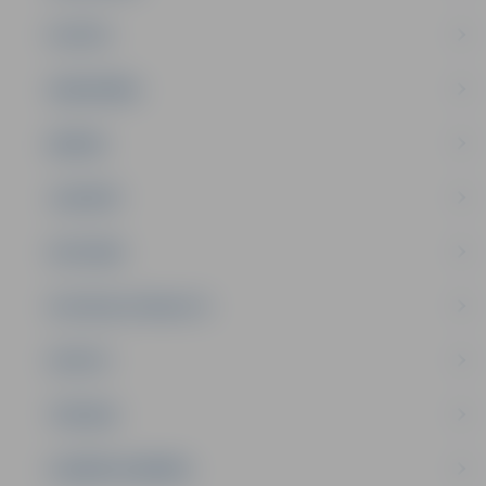
PILSĒTA
SABIEDRĪBA
ĢIMENE
JAUNIEŠI
SATIKSME
SOCIĀLAIS ATBALSTS
SPORTS
TŪRISMS
UZŅĒMĒJDARBĪBA