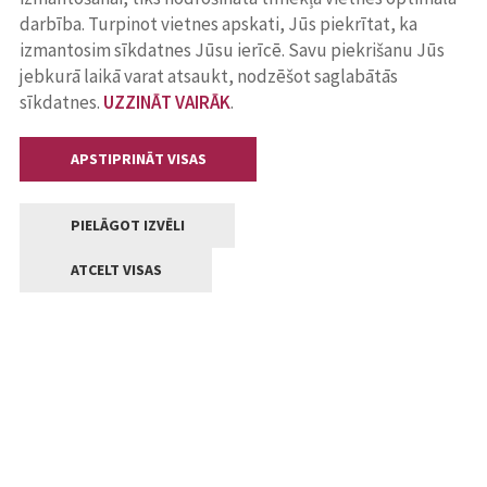
darbība. Turpinot vietnes apskati, Jūs piekrītat, ka
izmantosim sīkdatnes Jūsu ierīcē. Savu piekrišanu Jūs
jebkurā laikā varat atsaukt, nodzēšot saglabātās
sīkdatnes.
UZZINĀT VAIRĀK
.
APSTIPRINĀT VISAS
PIELĀGOT IZVĒLI
ATCELT VISAS
Kontakti