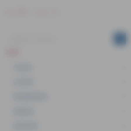
Drukāt
Dalīties
ZIŅAS
JAUNUMI
IZGLĪTĪBA
NODARBINĀTĪBA
PASĀKUMI
PAŠVALDĪBA