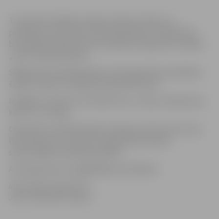
Turpinoties Dobeles šosejas rekonstrukcijai, no
pirmdienas, 18.oktobra, līdz piektdienai, 22.oktobrim,
būs slēgta 4.līnija posmā no Dobeles šosejas līdz veikala
„Otto” stāvlaukumam.
Slēgtā posma apbraukšanas ceļš organizēts pa Dobeles
šoseju, 5.līniju un tālāk pa Kooperatīva ielu.
Iespējams izmantot arī Ganību ielu, 1.līniju, Nameja ielu,
kā arī 2. un 3.līniju.
Ceļa darbi turpinās Dobeles šosejas posmā no pūra ceļa
līdz 6.līnijai, kur satiksme organizēta pa divām
sašaurinātām braukšanas joslām.
Atvainojamies par sagādātajām neērtībām!
Informācija sagatavota
JPPA „Pilsētsaimniecība”