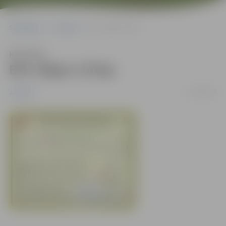
Sākumlapa
Jaunumi
Būs slēgta 4.līnija
Klausīties
Būs slēgta 4.līnija
13/10/2010
Jaunumi