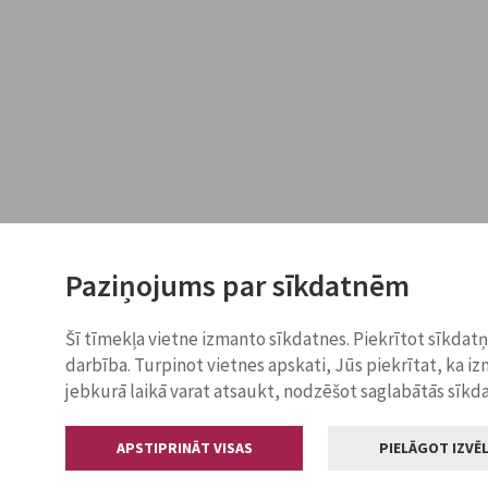
Paziņojums par sīkdatnēm
Šī tīmekļa vietne izmanto sīkdatnes. Piekrītot sīkdat
darbība. Turpinot vietnes apskati, Jūs piekrītat, ka i
jebkurā laikā varat atsaukt, nodzēšot saglabātās sīkd
APSTIPRINĀT VISAS
PIELĀGOT IZVĒL