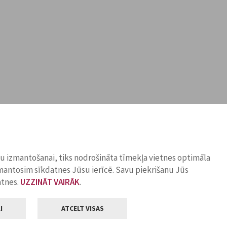
ņu izmantošanai, tiks nodrošināta tīmekļa vietnes optimāla
zmantosim sīkdatnes Jūsu ierīcē. Savu piekrišanu Jūs
atnes.
UZZINĀT VAIRĀK
.
I
ATCELT VISAS