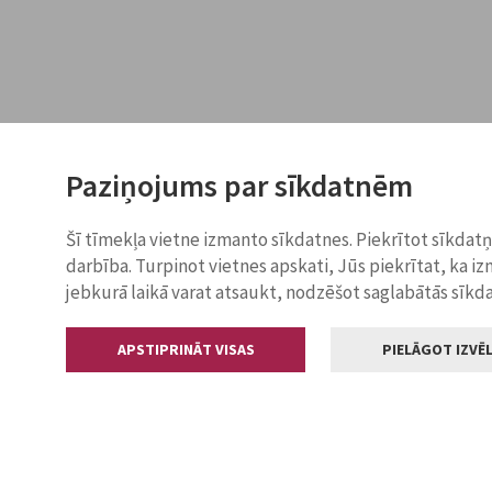
Paziņojums par sīkdatnēm
Šī tīmekļa vietne izmanto sīkdatnes. Piekrītot sīkdat
darbība. Turpinot vietnes apskati, Jūs piekrītat, ka i
jebkurā laikā varat atsaukt, nodzēšot saglabātās sīkd
APSTIPRINĀT VISAS
PIELĀGOT IZVĒL