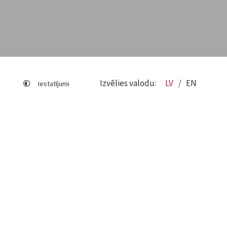
Izvēlies valodu:
LV
EN
Iestatījumi