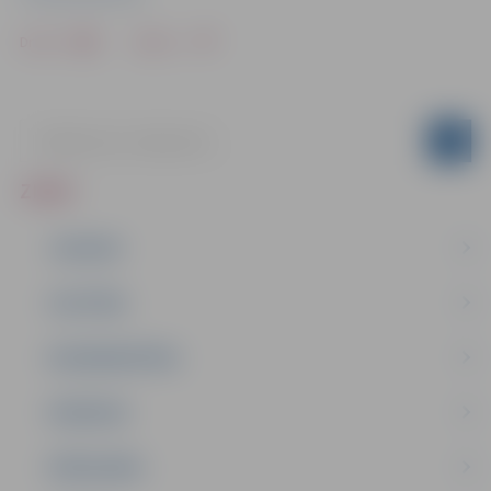
Drukāt
Dalīties
ZIŅAS
JAUNUMI
IZGLĪTĪBA
NODARBINĀTĪBA
PASĀKUMI
PAŠVALDĪBA