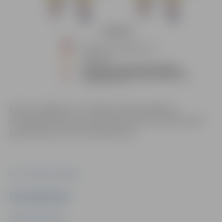
Darbu uzsākšanas un veikšanas laiks atkarīgs no
tehnoloģiskā procesa. Darbus pēc SIA “Kurzemes nami”
pasūtījuma veic SIA “Sand Systems”.
Foto: "Pilsētsaimniecība"
Ziņu sagatavoja
"Pilsētsaimniecība"