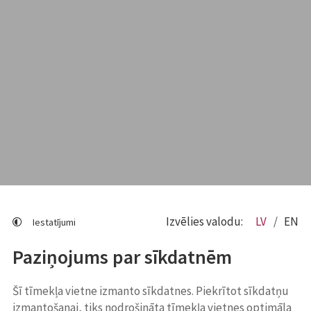
Izvēlies valodu:
LV
EN
Iestatījumi
Paziņojums par sīkdatnēm
Šī tīmekļa vietne izmanto sīkdatnes. Piekrītot sīkdatņu
izmantošanai, tiks nodrošināta tīmekļa vietnes optimāla