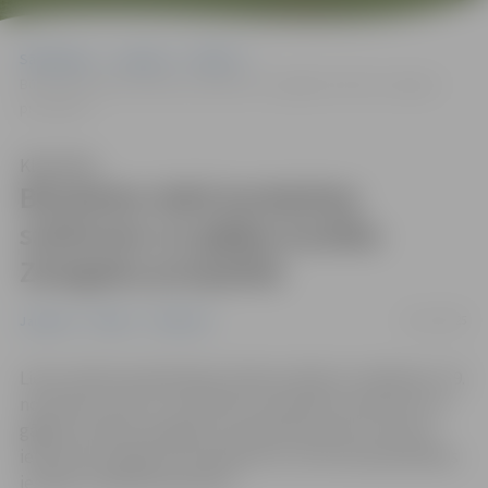
Sākumlapa
Jaunumi
Pilsēta
Būvdarbu laikā ierobežota satiksmes un gājēju kustība Zemgales
prospektā
Klausīties
Būvdarbu laikā ierobežota
satiksmes un gājēju kustība
Zemgales prospektā
19/11/2025
Jaunumi
Pilsēta
Satiksme
Lietus ūdens kanalizācijas izbūves laikā no trešdienas, 19.
novembra, līdz 21. novembrim ierobežota satiksmes un
gājēju kustība Zemgales prospektā posmā no Sporta
ielas līdz Zemgales prospektam 15, informē pašvaldības
iestāde “Pilsētsaimniecība”.