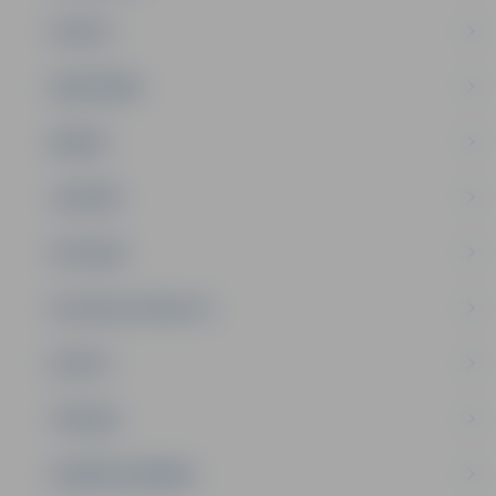
PILSĒTA
SABIEDRĪBA
ĢIMENE
JAUNIEŠI
SATIKSME
SOCIĀLAIS ATBALSTS
SPORTS
TŪRISMS
UZŅĒMĒJDARBĪBA