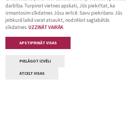
darbība. Turpinot vietnes apskati, Jūs piekrītat, ka
izmantosim sīkdatnes Jūsu ierīcē. Savu piekrišanu Jūs
jebkurā laikā varat atsaukt, nodzēšot saglabātās
sīkdatnes.
UZZINĀT VAIRĀK
.
APSTIPRINĀT VISAS
PIELĀGOT IZVĒLI
ATCELT VISAS
Kontakti