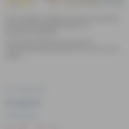
Darbu izpildītājs, atbildīgais par satiksmes organizāciju:
Ceļu būvniecības sabiedrība “Igate” SIA,
kontakttālrunis
63027190.
Autotransportu īpašnieki aicināti novietot
transportlīdzekļus pirms iebrauktuves uz ēku Lietuvas
šosejā 2.
Foto: "Pilsētsaimniecība"
Ziņu sagatavoja
"Pilsētsaimniecība"
Drukāt
Dalīties