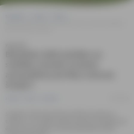
Sākumlapa
Jaunumi
Pilsēta
Būvdarbu laikā sestdien un svētdien nevarēs novietot automašīnas
pie ēkas Lietuvas šosejā 2
Klausīties
Būvdarbu laikā sestdien un
svētdien nevarēs novietot
automašīnas pie ēkas Lietuvas
šosejā 2
03/07/2026
Jaunumi
Pilsēta
Satiksme
Saistībā ar ūdensvada izbūves darbiem sestdien un
svētdien, 4. un 5. jūlijā, nevarēs novietot automašīnas pie
ēkas Lietuvas šosejā 2, informē pašvaldības iestāde