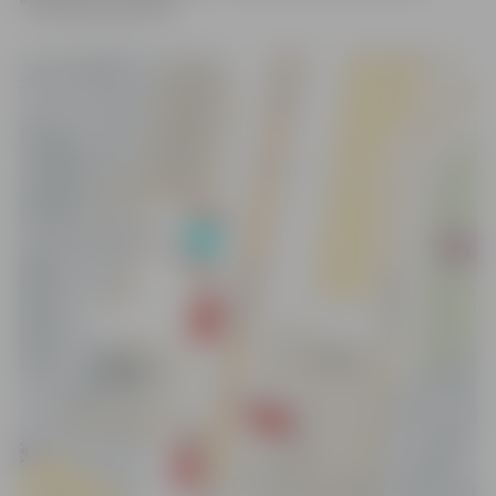
“Pilsētsaimniecība”.