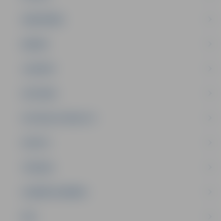
SABIEDRĪBA
ĢIMENE
JAUNIEŠI
SATIKSME
SOCIĀLAIS ATBALSTS
SPORTS
TŪRISMS
UZŅĒMĒJDARBĪBA
NVO