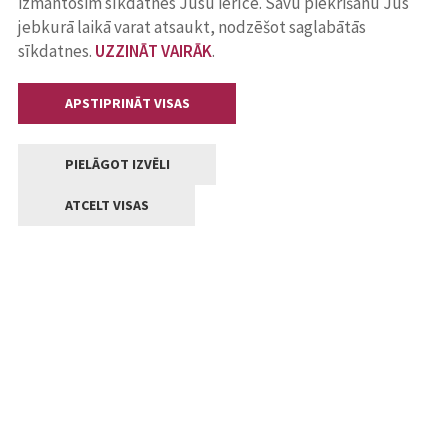
izmantosim sīkdatnes Jūsu ierīcē. Savu piekrišanu Jūs
jebkurā laikā varat atsaukt, nodzēšot saglabātās
sīkdatnes.
UZZINĀT VAIRĀK
.
APSTIPRINĀT VISAS
PIELĀGOT IZVĒLI
ATCELT VISAS
Kontakti
Jelgavas valstpilsētas pašvaldība