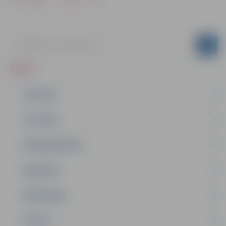
ZIŅAS
JAUNUMI
IZGLĪTĪBA
NODARBINĀTĪBA
PASĀKUMI
PAŠVALDĪBA
PILSĒTA