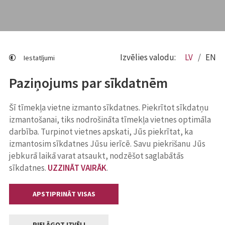
Izvēlies valodu:
LV
EN
Iestatījumi
Paziņojums par sīkdatnēm
Šī tīmekļa vietne izmanto sīkdatnes. Piekrītot sīkdatņu
izmantošanai, tiks nodrošināta tīmekļa vietnes optimāla
darbība. Turpinot vietnes apskati, Jūs piekrītat, ka
izmantosim sīkdatnes Jūsu ierīcē. Savu piekrišanu Jūs
jebkurā laikā varat atsaukt, nodzēšot saglabātās
sīkdatnes.
UZZINĀT VAIRĀK
.
APSTIPRINĀT VISAS
PIELĀGOT IZVĒLI