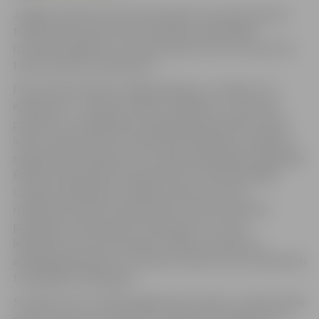
Jelgavā notiek Poļu kultūras dienas, kas aicina ikvienu
tuvāk iepazīt poļu tautas tradīcijas, apmeklējot
izzinošus pasākumus, baudot poļu virtuvi un izzinot šīs
tautas kultūras mantojumu.
Poļu kultūras dienas Jelgavā sāksies ar izstādes “Ita
Kozakeviča – Sieviete Latvija” atklāšanu 3. novembrī
pulksten 17 Sabiedrības integrācijas pārvaldē, Sarmas
ielā 4. Izstāde veltīta Latvijas poļu filoloģei, žurnālistei,
sabiedrības darbiniecei un Latvijas Republikas Augstākās
Padomes deputātei I.Kozakevičai, kura bija dedzīga
Latvijas neatkarības cīnītāja, iesaistot arī citas
mazākumtautības. Ekspozīcijā uz 20 informatīvām
planšetēm varēs iepazīt I.Kozakeviču un viņas
ieguldījuma tautas atmodā. Izstādes nosaukums
atspoguļo goda titulu “Sieviete Latvija”, kas I.Kozakevičai
tika piešķirts 1990. gadā.
Savukārt tie, kuri vēlas apgūt poļu valodu, uzzināt vairāk