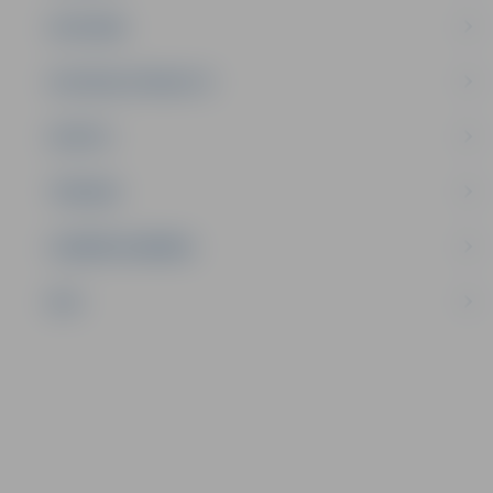
SATIKSME
SOCIĀLAIS ATBALSTS
SPORTS
TŪRISMS
UZŅĒMĒJDARBĪBA
NVO