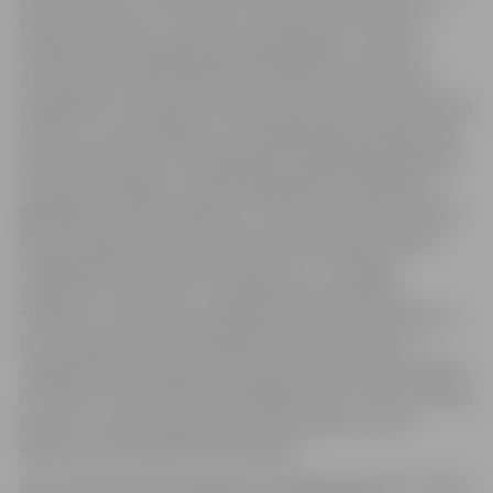
par poļu tautu, tās kultūru un gūt jaunu skatījumu uz
Poliju, sestdien, 5. novembrī, no pulksten 11 līdz 12
Sabiedrības integrācijas pārvaldē gaidīti uz Atvērto
durvju dienu Poļu valodas klubā. Tā būs atvērta tipa
nodarbība, kurā ikviens varēs iepazīt valodas kluba darba
ikdienu un rast atbildes uz interesējošiem jautājumiem.
Savukārt pulksten 14 Sabiedrības integrācijas pārvaldes
zālē notiks Polijas un Latvijas Republiku neatkarības
gadadienai veltīts pasākums “Tiksimies Lielupes krastā”.
Koncertā piedalīsies Latvijas Poļu savienības Jelgavas
nodaļas bērnu ansamblis “Sloviček” un vokālais
ansamblis “Stokrotki”, Jēkabpils poļu ansamblis
“Rodacy”, Rucavas lauku kapela “Paurupīte”. Pasākumu
bez maksas aicināts apmeklēt ikviens interesents.
Jelgavnieki varēs iepazīt arī poļu tautas kulināro mākslu,
no 3. līdz 10. novembrim apmeklējot bistro “Silva” Driksas
ielā 9, kur varēs nobaudīt poļu nacionālās virtuves
ēdienus prezentācijā “Smacznego”.
Poļu kultūras dienu pasākumus Jelgavā organizē Latvijas