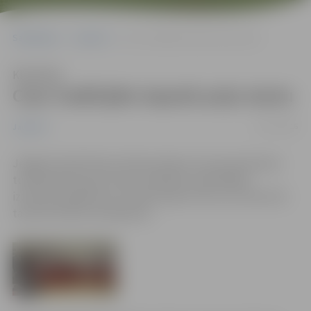
Sākumlapa
Jaunumi
Caur tradīcijām iepazīs poļu tautu
Klausīties
Caur tradīcijām iepazīs poļu tautu
01/11/2016
Jaunumi
Jelgavā notiek Poļu kultūras dienas, kas aicina ikvienu
tuvāk iepazīt poļu tautas tradīcijas, apmeklējot
izzinošus pasākumus, baudot poļu virtuvi un izzinot šīs
tautas kultūras mantojumu.