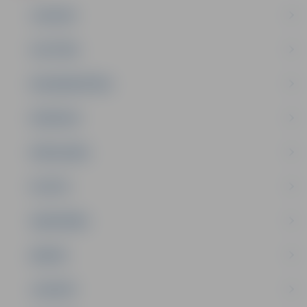
JAUNUMI
IZGLĪTĪBA
NODARBINĀTĪBA
PASĀKUMI
PAŠVALDĪBA
PILSĒTA
SABIEDRĪBA
ĢIMENE
JAUNIEŠI