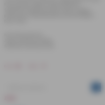
Poļu savienības Jelgavas nodaļa sadarbībā un
Sabiedrības integrācijas pārvaldi, atbalsta Jelgavas
pilsētas dome, Polijas Republikas vēstniecība Rīgā un
bistro “Silva”.
Informācija sagatavota
Jelgavas pilsētas pašvaldības
Sabiedrisko attiecību pārvaldē
Drukāt
Dalīties
ZIŅAS