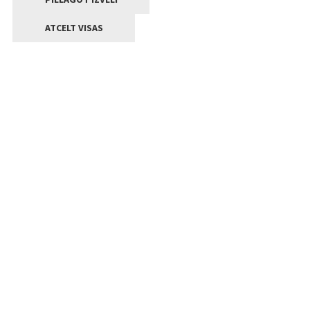
ATCELT VISAS
Kontakti
Jelgavas valstpilsētas pašvaldība
Lielā iela 11, Jelgava, LV-3001
+371 63005522
pasts@jelgava.lv
Klientu apkalpošana