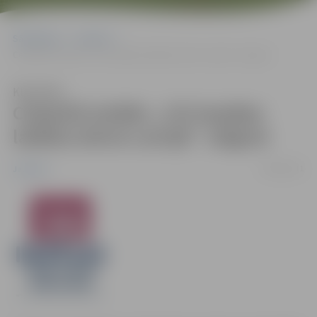
Sākumlapa
Jaunumi
Ceļojošā izstāde „133 iespējas labākai dzīvei Latvijā” Jelgavā
Klausīties
Ceļojošā izstāde „133 iespējas
labākai dzīvei Latvijā” Jelgavā
04/04/2011
Jaunumi