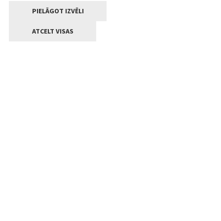
PIELĀGOT IZVĒLI
ATCELT VISAS
Kontakti
Jelgavas valstpilsētas pašvaldība
Lielā iela 11, Jelgava, LV-3001
+371 63005522
pasts@jelgava.lv
Klientu apkalpošana