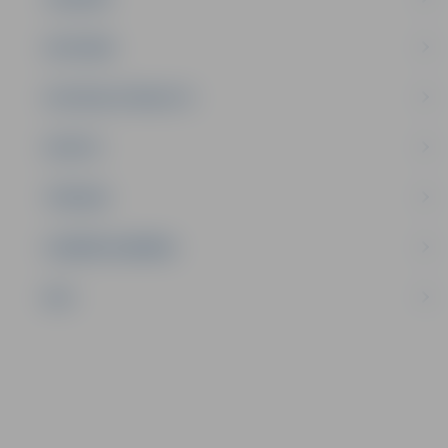
SATIKSME
SOCIĀLAIS ATBALSTS
SPORTS
TŪRISMS
UZŅĒMĒJDARBĪBA
NVO