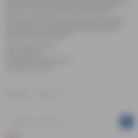
iesaistīšanos nevalstisko organizāciju darbībā. Idejas tiks
apkopotas noslēguma konferencē Rīgā, 29.aprīlī.
Izstādi veido Sabiedrības integrācijas fonds ar Eiropas
Ekonomikas zonas un Norvēģijas valdības divpusējā
finanšu instrumenta atbalstu.
Informāciju sagatavoja
Jelena Jekimova,
Sabiedrības integrācijas fonda
Izstādes koordinatore
Drukāt
Dalīties
ZIŅAS