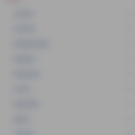
JAUNUMI
IZGLĪTĪBA
NODARBINĀTĪBA
PASĀKUMI
PAŠVALDĪBA
PILSĒTA
SABIEDRĪBA
ĢIMENE
JAUNIEŠI