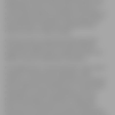
programmas katrā plānošanas reģionā vēlamies sniegt
detalizētāku ieskatu un analīzi par jau paveikto un
uzzināt, kādas problēmas, vajadzības vai ierosinājumi ir
NVO, plānojot jaunās projektu atbalsta programmas,”
stāsta Alda Sebre, Sabiedrības integrācijas fonda
Projektu konkursu nodaļas vadītāja.
Kopumā trīs grantu programmās (NVO kapacitātes
stiprināšanas programmā, NVO darbības atbalsta
programmā un NVO projektu programmā īstenoti 127
dažādu nevalstisko organizāciju 133 projekti.
Arī Zemgalē ikviens ir aicināts piedalīties „ideju sienas”
veidošanā. Tā apkopo iedzīvotāju idejas, vīzijas,
redzējumu par nevalstisko organizāciju lomu pilsoniski
aktīvas sabiedrības veicināšanā, par to, kā nevalstiskās
organizācijas var sniegt savu ieguldījumu valsts un
pašvaldību jautājumu risināšanā, lai sniegtu reālu
labumu katra indivīda dzīvē, valstī un sabiedrībā
kopumā, kā arī veicināt līdz šim neaktīvo mērķa grupu