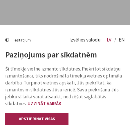
Izvēlies valodu:
LV
EN
Iestatījumi
Paziņojums par sīkdatnēm
Šī tīmekļa vietne izmanto sīkdatnes. Piekrītot sīkdatņu
izmantošanai, tiks nodrošināta tīmekļa vietnes optimāla
darbība. Turpinot vietnes apskati, Jūs piekrītat, ka
izmantosim sīkdatnes Jūsu ierīcē. Savu piekrišanu Jūs
jebkurā laikā varat atsaukt, nodzēšot saglabātās
sīkdatnes.
UZZINĀT VAIRĀK
.
APSTIPRINĀT VISAS