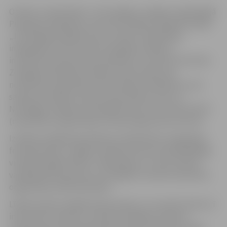
Otrdien, 5.aprīlī plkst. 11.30 Jelgavā, Jelgavas reģionālajā
Pieaugušo izglītības centrā tiks atklāta ceļojošā izstāde
„133 iespējas labākai dzīvei Latvijā”. Sabiedrības
integrācijas fonda īstenotā ceļojošā izstāde ar
interaktīvas ekspozīcijas palīdzību trīs dienas informēs
Zemgales plānošanas reģiona iedzīvotājus par
nevalstisko organizāciju īstenotajiem projektiem, kas
saņēmuši atbalstu Eiropas Ekonomikas zonas un
Norvēģijas valdības divpusējā finanšu instrumenta NVO
(nevalstisko organizāciju) fonda programmas ietvaros.
Izstādes atklāšanā piedalīsies Sabiedrības integrācijas
fonda pārstāvji, Jelgavas pilsētas domes priekšsēdētāja
vietnieks Aigars Rublis, nodibinājuma „Fonds Ziedot”
vadītāja Rūta Dimanta un Zemgales novada nevalstisko
organizāciju (NVO) pārstāvji.
Līdzās audiovizuālajai ekspozīcijai 5. un 6. aprīlī notiks arī
informatīvi semināri. „Īstenojot dažādas semināru