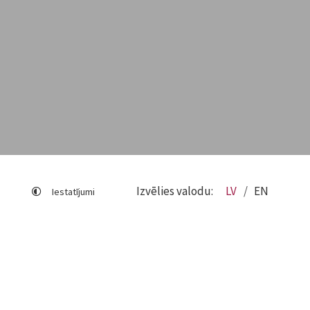
Izvēlies valodu:
LV
EN
Iestatījumi