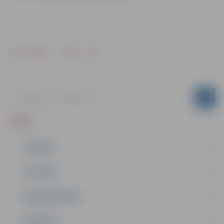
Drukāt
Dalīties
ZIŅAS
JAUNUMI
IZGLĪTĪBA
NODARBINĀTĪBA
PASĀKUMI