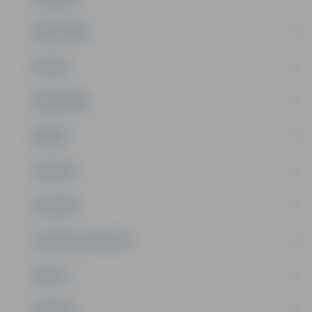
PAŠVALDĪBA
PILSĒTA
SABIEDRĪBA
ĢIMENE
JAUNIEŠI
SATIKSME
SOCIĀLAIS ATBALSTS
SPORTS
TŪRISMS