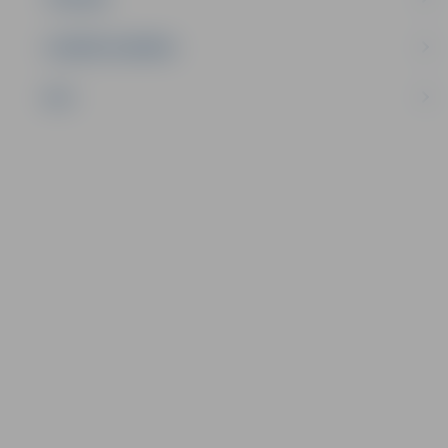
UZŅĒMĒJDARBĪBA
NVO