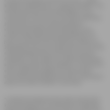
Mankevičs, Aleksejs Bistrovs, Jevgeņijs Predibailo –, bet
tad brāļi nonāca pie trenera Andra Vasiļjeva, un, kā
uzskata Kalvis, tieši tad viņš ar karatē sācis nodarboties
profesionāli. Savu pirmo nopietno panākumu
starptautiskā mērogā viņš guva 2007. gadā, izcīnot
sudraba medaļu Pasaules čempionātā kadetiem. Arī
junioru vecumā Kalvis demonstrēja labu sniegumu un
2010. gadā kļuva par pirmo Latvijas karatistu, kurš izcīnīji
medaļu pieaugušo konkurencē Eiropas vai pasaules
čempionātā – Kalvis 19 gadu vecumā kļuva par pasaules
karatē čempionāta bronzas medaļnieku. “Ļoti lielu lomu
ceļā uz panākumiem spēlēja tas, ka manam tēvam
Druvim Kalniņam piederēja sporta klubs, viņš ļoti daudz
darīja, lai es varētu trenēties,” uzsver Kalvis.
“Ir patīkami būt iekļautam Slavas zālē,” saka sportists,
kurš nupat atgriezies no treniņnometnes un gatavojas