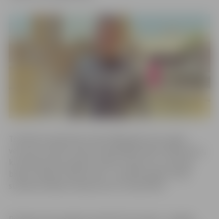
Trenēties karatē Kalvis sāka 1996. gadā, piecu gadu
vecumā, turklāt treniņus apmeklēja kopā ar brāli Kristu,
kurš bija divarpus gadus vecāks. Starp citu, arī Kalvja
brālis ir iekļauts Slavas zālē – viņš 2007. gadā izcīnīja
sudraba medaļu Eiropas junioru čempionātā.
Pirmajos piecos gados nomainīti trīs treneri – Sergejs