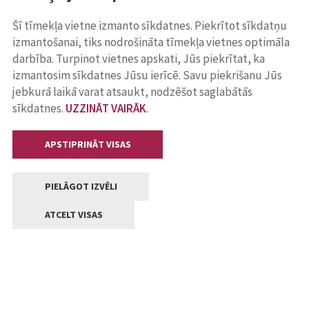
Šī tīmekļa vietne izmanto sīkdatnes. Piekrītot sīkdatņu
izmantošanai, tiks nodrošināta tīmekļa vietnes optimāla
darbība. Turpinot vietnes apskati, Jūs piekrītat, ka
izmantosim sīkdatnes Jūsu ierīcē. Savu piekrišanu Jūs
jebkurā laikā varat atsaukt, nodzēšot saglabātās
sīkdatnes.
UZZINĀT VAIRĀK
.
APSTIPRINĀT VISAS
PIELĀGOT IZVĒLI
ATCELT VISAS