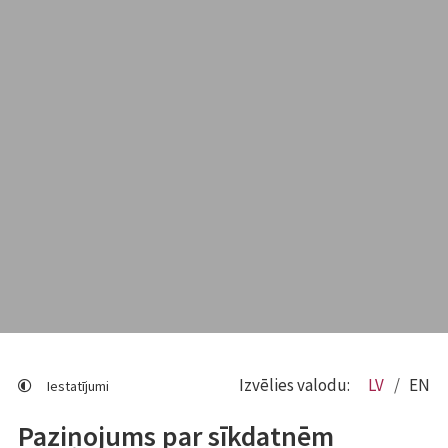
Izvēlies valodu:
LV
EN
Iestatījumi
Paziņojums par sīkdatnēm