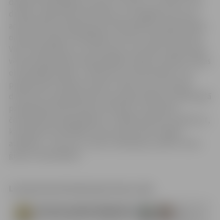
dalībai Premjerlīgas posmam Turcijā 12.–14. martā. “Tās
drīzāk ir pārbaudes sacensības, jo svarīgāks būs starts
aprīlī Marokā, maijā Eiropas čempionātā un jūnijā Tokijas
olimpisko spēļu kvalifikācijas turnīrā,” ieskicē karatists.
Viņš ir apņēmības un cerību pilns, ka ieraksti Slavas zālē
vēl tiks papildināti. Kalvja lielākais mērķis ir dalība Tokijas
olimpiskajās spēlēs, turklāt šīs ir pirmās spēles, kuru
programmā ir iekļauts karatē. “Vēl es ceru, ka sporta
dzīve drīzumā atgriezīsies ierastajās sliedēs, jo 2020. gadā
pandēmijas dēļ nenotika ne Eiropas, ne pasaules
čempionāts pieaugušajiem,” norāda sportists, piebilstot,
ka ikvienās sacensībās, kurās startē, izjūt milzīgu
atbildību – pret sevi, treneri, federāciju, pilsētu valsti,
ģimeni, līdzjutējiem.
Latvijas Karatē federācijas Slavas zāle