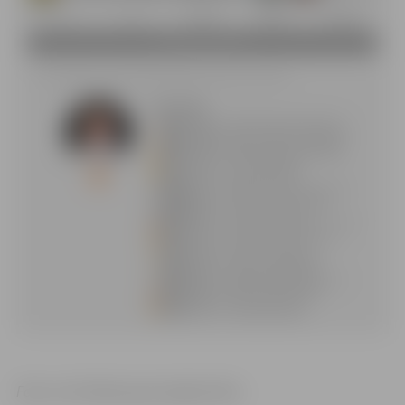
Foto: no K.Kalniņa personīgā arhīva