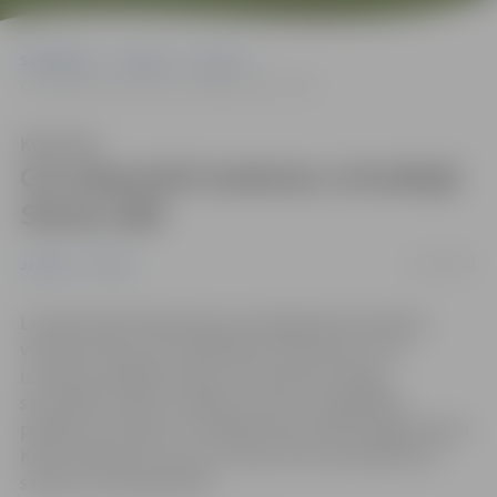
Sākumlapa
Jaunumi
Sports
Cer piepulcēt ierakstus virtuālajā Slavas zālē
Klausīties
Cer piepulcēt ierakstus virtuālajā
Slavas zālē
03/03/2021
Jaunumi
Sports
Latvijas Karatē federācija savā mājaslapā izveidojusi
virtuālu Slavas zāli. Tajā iekļauti 20 sportisti, kuri
izcīnījuši medaļas Eiropas un pasaules mēroga
sacensībās, sākot no kadetu vecuma. Visgarākais
panākumu saraksts virtuālajā Slavas zālē ir jelgavniekam
Kalvim Kalniņam, kurš cer, ka jau drīzumā panākumu
saraksts tiks papildināts.