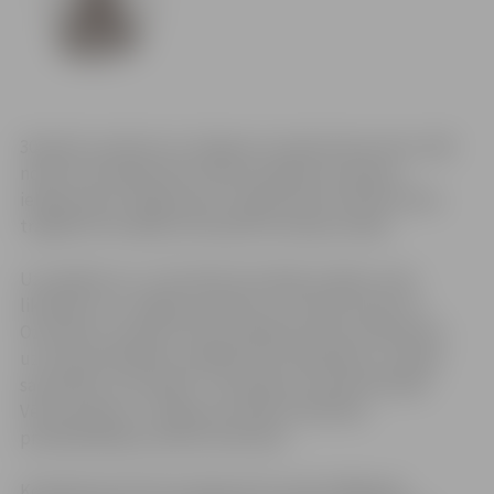
30.aprīlī, pulksten 12 Jelgavas novada domes aktu zālē
notiks Černobiļas AES atceres pasākums (ieeja ar
ielūgumiem). Šogad aprit 27 gadi kopš Ukrainā notika
traģiskā Černobiļas atomelektrostacijas avārija.
Uz pasākumu ir uzaicināti Černobiļas avārijas seku
likvidatori no Jelgavas pilsētas un novada, kā arī no
Ozolnieku novada. Atceres pasākumā visus klātesošos
uzrunās pašvaldību vadītāji, kā arī biedrības „Latvijas
savienības „Černobiļa”” prezidents Arnolds Ārvaldis
Vērzemnieks un Jelgavas invalīdu biedrības
priekšsēdētājs Laimonis Dzērvāns.
Kodolkatastrofa Černobiļas AES notika 1986.gada