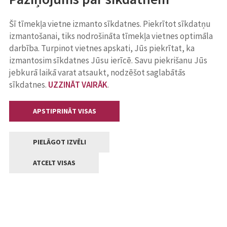
Šī tīmekļa vietne izmanto sīkdatnes. Piekrītot sīkdatņu
izmantošanai, tiks nodrošināta tīmekļa vietnes optimāla
darbība. Turpinot vietnes apskati, Jūs piekrītat, ka
izmantosim sīkdatnes Jūsu ierīcē. Savu piekrišanu Jūs
jebkurā laikā varat atsaukt, nodzēšot saglabātās
sīkdatnes.
UZZINĀT VAIRĀK
.
APSTIPRINĀT VISAS
PIELĀGOT IZVĒLI
ATCELT VISAS