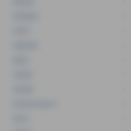
PASĀKUMI
PAŠVALDĪBA
PILSĒTA
SABIEDRĪBA
ĢIMENE
JAUNIEŠI
SATIKSME
SOCIĀLAIS ATBALSTS
SPORTS