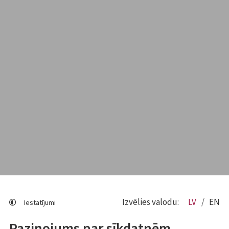
Izvēlies valodu:
LV
EN
Iestatījumi
Paziņojums par sīkdatnēm