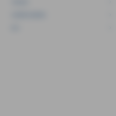
TŪRISMS
UZŅĒMĒJDARBĪBA
NVO