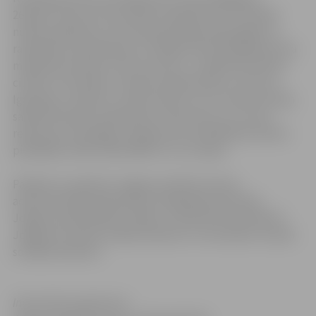
26.aprīlī, kad ceturtā reaktora pārkaršanas rezultātā
notika sprādziens, kam sekoja spēcīgs ugunsgrēks ar
radioaktīvo piesārņojumu. Avārijas seku likvidēšanai tika
mobilizēta armija un tās rezervisti – ap 600 tūkstošiem
cilvēku no Krievijas, Ukrainas, Baltkrievijas, Lietuvas,
Igaunijas, Latvijas un citām valstīm, kuru uzdevums bija
savākt bīstamos radioaktīvos atkritumus un uzcelt
reaktoram sarkofāgu. Avārijas seku likvidēšanas darbos
piedalījās vairāk nekā 6 000 vīru no Latvijas.
Pasākumu organizē: Jelgavas pilsētas domes
administrācijas Sabiedrības integrācijas pārvalde,
Jelgavas pašvaldības iestāde „Sociālo lietu pārvalde”,
Jelgavas novada sociālais dienests un Ozolnieku novada
sociālais dienests.
Informācija sagatavota