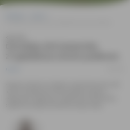
Sākumlapa
Jaunumi
Černobiļas AES katastrofas 27.gadadienas atceres pasākums
Klausīties
Černobiļas AES katastrofas
27.gadadienas atceres pasākums
26/04/2013
Jaunumi
30.aprīlī, pulksten 12 Jelgavas novada domes aktu zālē
notiks Černobiļas AES atceres pasākums (ieeja ar
ielūgumiem). Šogad aprit 27 gadi kopš Ukrainā notika
traģiskā Černobiļas atomelektrostacijas avārija.