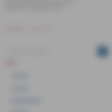
Jelgavas pilsētas domes administrācijas
Sabiedrības integrācijas pārvaldē
Drukāt
Dalīties
ZIŅAS
JAUNUMI
IZGLĪTĪBA
NODARBINĀTĪBA