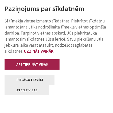
Paziņojums par sīkdatnēm
Šī tīmekļa vietne izmanto sīkdatnes. Piekrītot sīkdatņu
izmantošanai, tiks nodrošināta tīmekļa vietnes optimāla
darbība. Turpinot vietnes apskati, Jūs piekrītat, ka
izmantosim sīkdatnes Jūsu ierīcē. Savu piekrišanu Jūs
jebkurā laikā varat atsaukt, nodzēšot saglabātās
sīkdatnes.
UZZINĀT VAIRĀK
.
APSTIPRINĀT VISAS
PIELĀGOT IZVĒLI
ATCELT VISAS