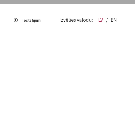
Izvēlies valodu:
LV
EN
Iestatījumi
Lapas karte
Viegli lasīt
Sociālo mediju lietošana