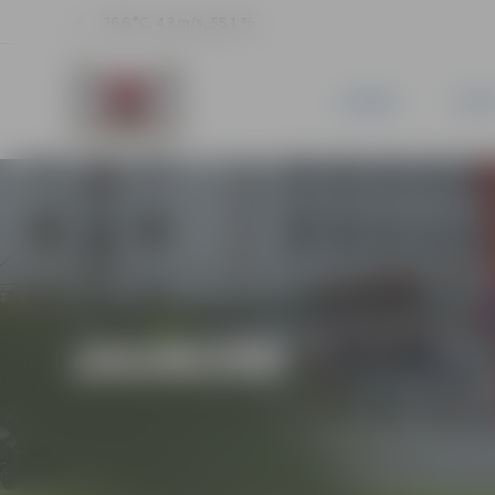
26.6 °C, 4.3 m/s, 55.1 %
JAUNUMI
PILSĒ
JAUNUMI