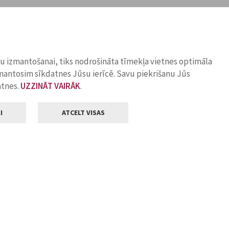
ņu izmantošanai, tiks nodrošināta tīmekļa vietnes optimāla
zmantosim sīkdatnes Jūsu ierīcē. Savu piekrišanu Jūs
atnes.
UZZINĀT VAIRĀK
.
I
ATCELT VISAS
Klientu apkalpošana
ilsētas pašvaldība
Darba laiks
, Jelgava, LV-3001
Pirmdienās
8.00 - 18.00