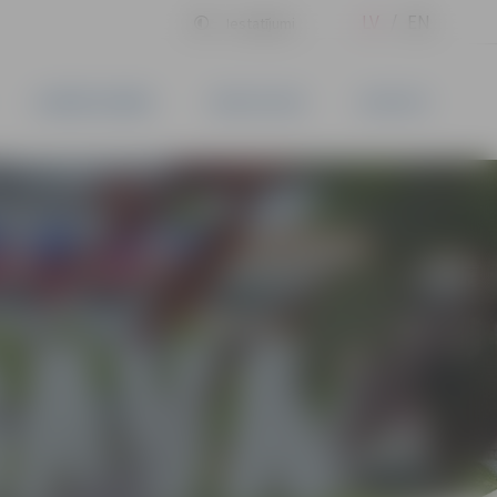
LV
EN
Iestatījumi
UZŅĒMĒJDARBĪBA
PAKALPOJUMI
KONTAKTI