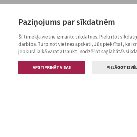
Paziņojums par sīkdatnēm
Šī tīmekļa vietne izmanto sīkdatnes. Piekrītot sīkdat
darbība. Turpinot vietnes apskati, Jūs piekrītat, ka i
jebkurā laikā varat atsaukt, nodzēšot saglabātās sīkd
APSTIPRINĀT VISAS
PIELĀGOT IZVĒL
Kontakti
Jelgavas valstp
Lielā iela 11