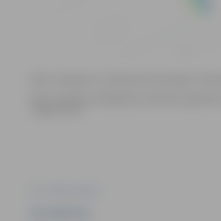
Darbu uzsākšanas un veikšanas laiks atkarīgs no tehno
Darbu izpildītājs, atbildīgais par satiksmes organizāci
“Sadales Tīkls”.
Foto: "Pilsētsaimniecība"
Ziņu sagatavoja