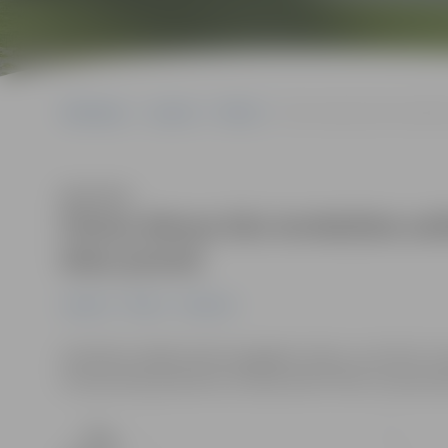
Sākumlapa
Jaunumi
Pilsēta
Četras dienas būs ierobežo
Klausīties
Četras dienas būs ierobežota sat
ielas posmā
Jaunumi
Pilsēta
Satiksme
Saistībā ar ārējās elektroapgādes izbūvi, no 9. līdz 1
Uzvaras ielas posmā no Uzvaras iela 57 līdz Uzvaras iela