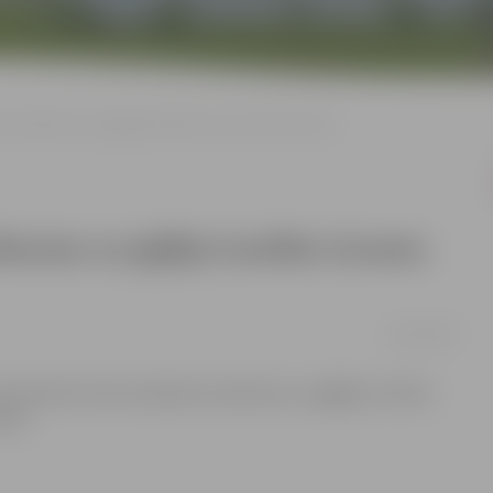
ta satiksmes un gājēju kustība Uzvaras ielas posmā
iksmes un gājēju kustība Uzvaras
08/12/2025
2. decembrim tiks ierobežota satiksmes un gājēju kustība
 61.