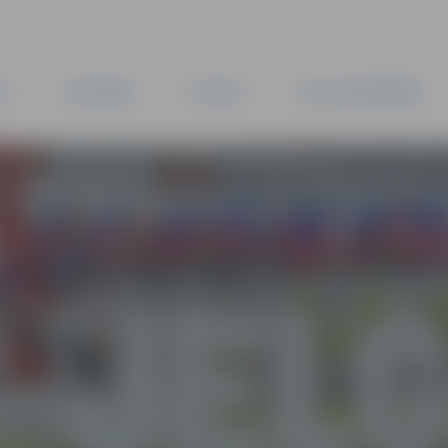
TA
PAŠVALDĪBA
IESTĀDES
KAPITĀLSABIEDRĪBAS