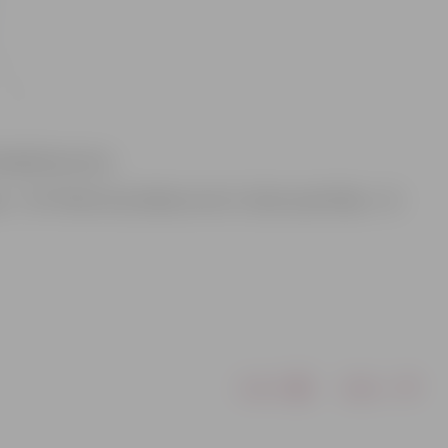
loģiskā procesa.
ju – SIA “Elektromontāžas serviss”, darbu pasūtītājs – AS
Drukāt
Dalīties