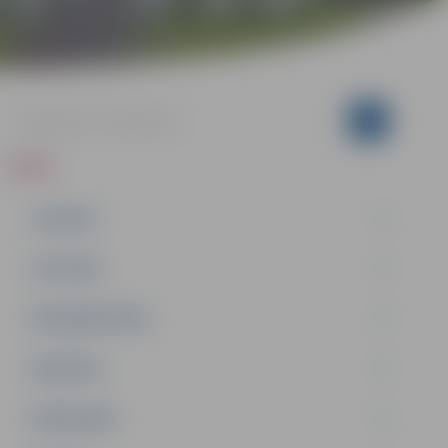
ZIŅAS
JAUNUMI
IZGLĪTĪBA
NODARBINĀTĪBA
PASĀKUMI
PAŠVALDĪBA