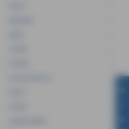
PILSĒTA
SABIEDRĪBA
ĢIMENE
JAUNIEŠI
SATIKSME
SOCIĀLAIS ATBALSTS
SPORTS
TŪRISMS
UZŅĒMĒJDARBĪBA