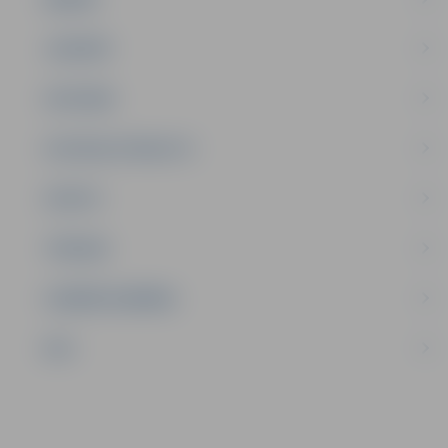
JAUNIEŠI
SATIKSME
SOCIĀLAIS ATBALSTS
SPORTS
TŪRISMS
UZŅĒMĒJDARBĪBA
NVO