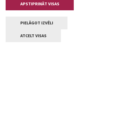
APSTIPRINĀT VISAS
PIELĀGOT IZVĒLI
ATCELT VISAS
Kontakti
Jelgavas valstpilsētas pašvaldība
Lielā iela 11, Jelgava, LV-3001
+371 63005522
pasts@jelgava.lv