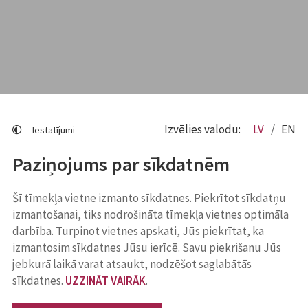
Izvēlies valodu:
LV
EN
Iestatījumi
Paziņojums par sīkdatnēm
Šī tīmekļa vietne izmanto sīkdatnes. Piekrītot sīkdatņu
izmantošanai, tiks nodrošināta tīmekļa vietnes optimāla
darbība. Turpinot vietnes apskati, Jūs piekrītat, ka
izmantosim sīkdatnes Jūsu ierīcē. Savu piekrišanu Jūs
jebkurā laikā varat atsaukt, nodzēšot saglabātās
sīkdatnes.
UZZINĀT VAIRĀK
.