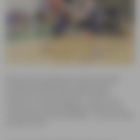
Madonas posmā startēja piecas meiteņu komandas,
sacenšoties kopīgajā ieskaitē. Jelgavas kvartets –
Amanda Budze, Krista Daniela Škerba, Rebeka
Gorbunova un Samanta Grigorjeva – izcīnīja 2. vietu,
turklāt mūsu komandas spēlētāja K.D. Škerba arī otrā
rezultatīvākā starp visām spēlētājām – viņa piecās spēlēs
sakrāja 25 punktus.