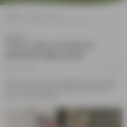
Sākumlapa
Jaunumi
Sports
“Četri” otrās arī otrajā 3×3 basketbola līgas posmā
Klausīties
“Četri” otrās arī otrajā 3×3
basketbola līgas posmā
31/01/2023
Jaunumi
Sports
Madonā aizvadīts otrais 3×3 basketbola jaunatnes līgas
posms. Jelgavas meiteņu komanda
“
Četri
“
izcīnīja 2.
vietu U-19 vecuma grupā.