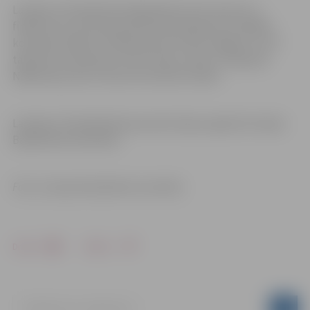
Latvijas 3×3 basketbola līgā plānoti četri posmi un
finālturnīrs ar katras grupas kopvērtējuma 12 labāko
komandu dalību. Pirmais posms notika Jelgavā, un arī
tajā mūsu meitenēm “Četri” bija 2. vieta U-19 grupā.
Nākamais posms notiks 26. februārī Saldū.
Latvijas 3×3 basketbola jaunatnes līgu organizē Latvijas
Basketbola savienība.
Foto: Latvijas Basketbola savienība
Drukāt
Dalīties