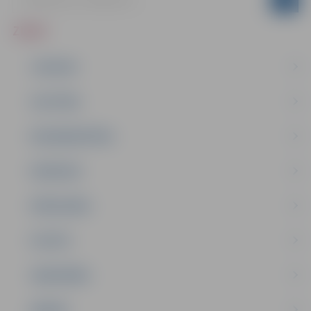
ZIŅAS
JAUNUMI
IZGLĪTĪBA
NODARBINĀTĪBA
PASĀKUMI
PAŠVALDĪBA
PILSĒTA
SABIEDRĪBA
ĢIMENE