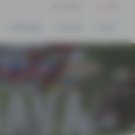
LV
EN
Iestatījumi
UZŅĒMĒJDARBĪBA
PAKALPOJUMI
KONTAKTI