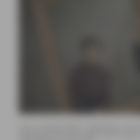
Ansim ir nevainīga profesija – daiļkrāsotājs, un viņš 
pagājušā gadsimta 30. gadu beigās. Starp trīs varām, 