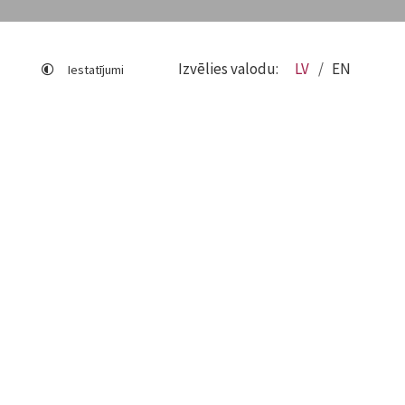
Izvēlies valodu:
LV
EN
Iestatījumi
Lapas karte
Viegli lasīt
Sociālo mediju lietošana