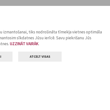
ņu izmantošanai, tiks nodrošināta tīmekļa vietnes optimāla
zmantosim sīkdatnes Jūsu ierīcē. Savu piekrišanu Jūs
atnes.
UZZINĀT VAIRĀK
.
I
ATCELT VISAS
Klientu apkalpošana
ilsētas pašvaldība
Darba laiks
, Jelgava, LV-3001
Pirmdienās
8.00 - 18.00