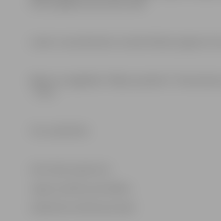
sirdi, iespējama tikai viena izvēle.
Lomās: Juozas Budraitis, Gundars Āboliņš, Agnese Cīru
Biļetes var iegādāties “Biļešu paradīzes” tirdzniecības
– 4 eiro.
Foto: publicitātes
Informācija sagatavota
Jelgavas pilsētas pašvaldības
Sabiedrisko attiecību pārvaldē