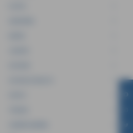
PILSĒTA
SABIEDRĪBA
ĢIMENE
JAUNIEŠI
SATIKSME
SOCIĀLAIS ATBALSTS
SPORTS
TŪRISMS
UZŅĒMĒJDARBĪBA