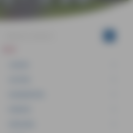
ZIŅAS
JAUNUMI
IZGLĪTĪBA
NODARBINĀTĪBA
PASĀKUMI
PAŠVALDĪBA