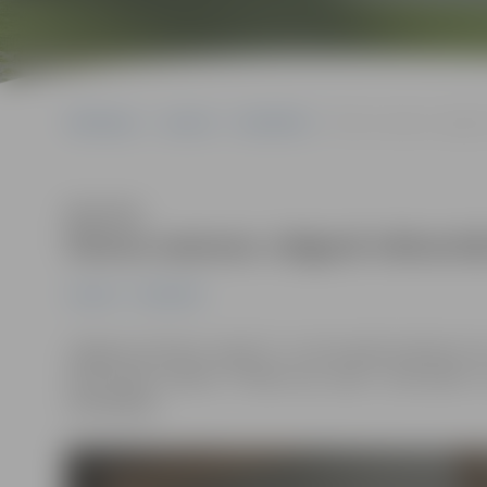
Sākumlapa
Jaunumi
Sabiedrība
Četros seansos Jelgavā
Klausīties
Četros seansos Jelgavā vēsturis
Jaunumi
Sabiedrība
Jelgavas kultūras namā 17. un 24. janvārī pulksten 15 
vēsturiskās drāmas “Pilsēta pie upes” pirmizrādi. 2
veidotājiem.