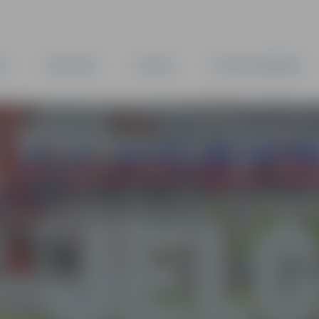
TA
PAŠVALDĪBA
IESTĀDES
KAPITĀLSABIEDRĪBAS