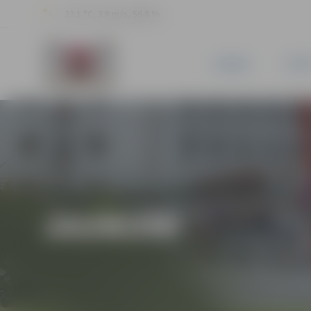
23.1 °C, 3.8 m/s, 56.8 %
JAUNUMI
PILSĒ
JAUNUMI