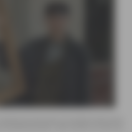
ir pieprasīts pie visām varām, kas nomainās īsā laika posmā
kas sabradā Anša pilsētu, divām sievietēm, kas plosa viņa