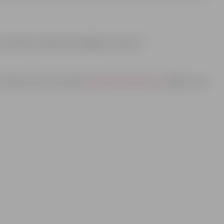
le, Dāvis Suharevskis, Brigita Cmuntova.
 vietās, kā arī internetā
www.bilesuparadize.lv
. Biļešu cena