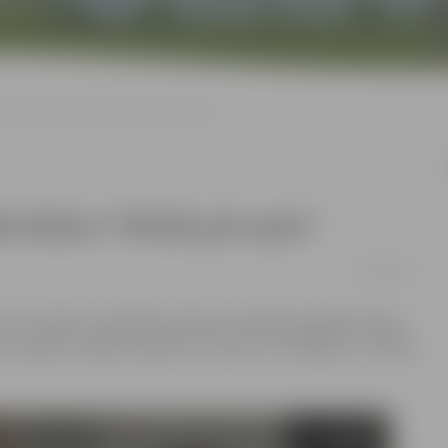
 vēsturiskā drāma “Pilsēta pie upes”
kā drāma “Pilsēta pie upes”
09/01/2020
un 18 varēs noskatīties Viestura Kairiša jaunākās filmas –
4. janvāra seansā pulksten 18 būs arī tikšanās ar filmas