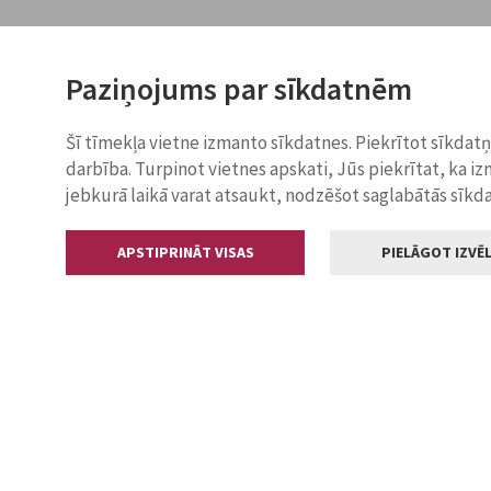
Paziņojums par sīkdatnēm
Šī tīmekļa vietne izmanto sīkdatnes. Piekrītot sīkdat
darbība. Turpinot vietnes apskati, Jūs piekrītat, ka i
jebkurā laikā varat atsaukt, nodzēšot saglabātās sīkd
APSTIPRINĀT VISAS
PIELĀGOT IZVĒL
Kontakti
Jelgavas valstp
Lielā iela 11