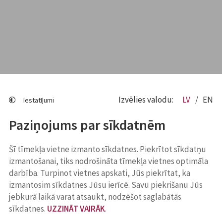
Izvēlies valodu:
LV
EN
Iestatījumi
Paziņojums par sīkdatnēm
Šī tīmekļa vietne izmanto sīkdatnes. Piekrītot sīkdatņu
izmantošanai, tiks nodrošināta tīmekļa vietnes optimāla
darbība. Turpinot vietnes apskati, Jūs piekrītat, ka
izmantosim sīkdatnes Jūsu ierīcē. Savu piekrišanu Jūs
jebkurā laikā varat atsaukt, nodzēšot saglabātās
sīkdatnes.
UZZINĀT VAIRĀK
.