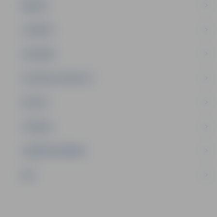
ĢIMENE
JAUNIEŠI
SATIKSME
SOCIĀLAIS ATBALSTS
SPORTS
TŪRISMS
UZŅĒMĒJDARBĪBA
NVO