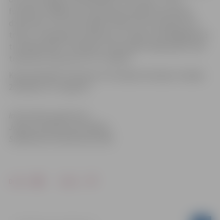
futbolisti. Vidējā vecuma grupā uzvarēja “Šaursliežu
dzelzceļš”, otro vietu ieguva “RAF City” komanda, bet
trešie – komanda ar nosaukumu “Kraski”. Vecākajā grupā
triumfēja “RAF” futbolisti, otrie palika “Wild wolfs”, bet
trešā vieta “Brazzers H.D.” vienībai.
Kopumā plānoti seši posmi: 16. jūnijā, 30. jūnijā, 14. jūlijā,
28. jūlijā un 12. augustā.
Informācija sagatavota
Jelgavas pilsētas pašvaldības
Sabiedrisko attiecību pārvaldē
Drukāt
Dalīties