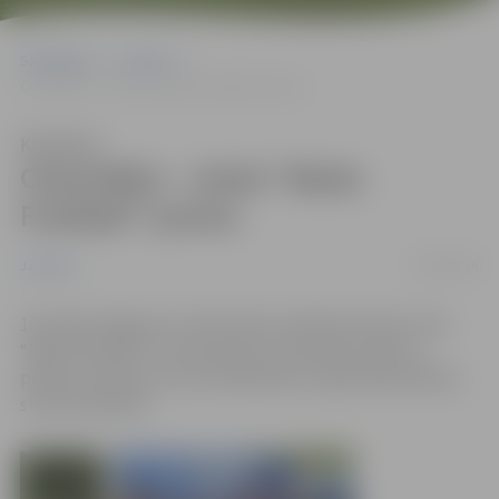
Sākumlapa
Jaunumi
Ceturtdien – otrais “Basta Football” posms
Klausīties
Ceturtdien – otrais “Basta
Football” posms
15/06/2016
Jaunumi
16. jūnijā Jelgavas 6. vidusskolas stadionā notiks otrais
“Basta football” turnīra posms. Sacensību sākums
plānots pulksten 16, bet dalībnieku reģistrācija sāksies
stundu iepriekš.