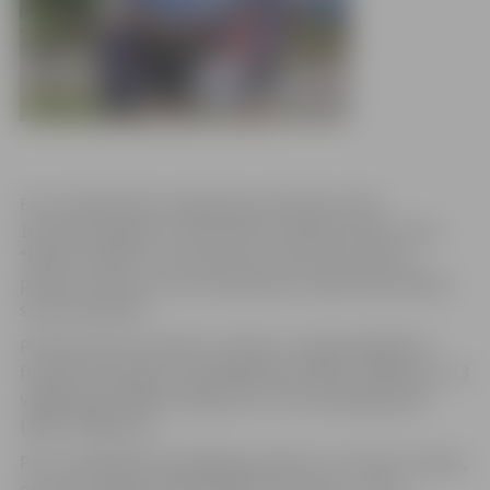
Foto: Sabiedrības integrācijas pārvaldes arhīvs
16. jūnijā Jelgavas 6. vidusskolas stadionā notiks otrais
“Basta football” turnīra posms. Sacensību sākums
plānots pulksten 16, bet dalībnieku reģistrācija sāksies
stundu iepriekš.
Pirmais posms aizvadīts 2. jūnijā, un tajā piedalījās 25
futbola komandas: 6 vecākajā grupā (1991.–1999. g.dz.), 13
vidējā grupā (2000.–2004. g.dz.) un 6 jaunākajā grupā
(2005.–2009. g.dz.).
Par uzvarētājiem jaunākajā grupā kļuva “United” vienība,
otro vietu ieguva “Real Madrid”, bet trešo – “MU”