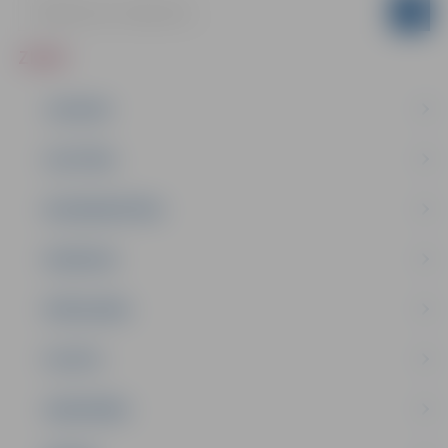
ZIŅAS
JAUNUMI
IZGLĪTĪBA
NODARBINĀTĪBA
PASĀKUMI
PAŠVALDĪBA
PILSĒTA
SABIEDRĪBA