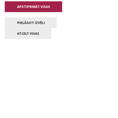
APSTIPRINĀT VISAS
PIELĀGOT IZVĒLI
ATCELT VISAS
Kontakti
Jelgavas valstpilsētas pašvaldība
Lielā iela 11, Jelgava, LV-3001
+371 63005522