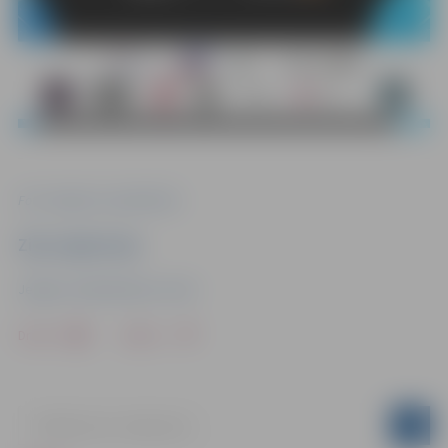
Foto: Jelgava.lv, publicitātes
Ziņu sagatavoja
Jelgavas Sabiedriskais centrs
Drukāt
Dalīties