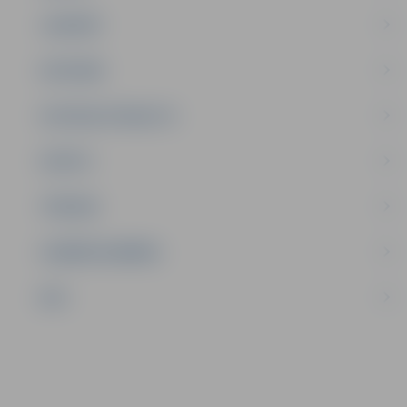
JAUNIEŠI
SATIKSME
SOCIĀLAIS ATBALSTS
SPORTS
TŪRISMS
UZŅĒMĒJDARBĪBA
NVO