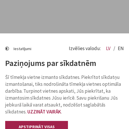
Izvēlies valodu:
LV
EN
Iestatījumi
Paziņojums par sīkdatnēm
Šī tīmekļa vietne izmanto sīkdatnes. Piekrītot sīkdatņu
izmantošanai, tiks nodrošināta tīmekļa vietnes optimāla
darbība. Turpinot vietnes apskati, Jūs piekrītat, ka
izmantosim sīkdatnes Jūsu ierīcē. Savu piekrišanu Jūs
jebkurā laikā varat atsaukt, nodzēšot saglabātās
sīkdatnes.
UZZINĀT VAIRĀK
.
APSTIPRINĀT VISAS