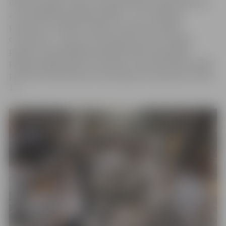
ūdensizturīgus mugursomas pārvalkus, papīra kartītes
ar iestrādātām garšaugu sēklām – tie ir tikai daži
produkti, ko skolēnu mācību uzņēmumi (SMU)
ceturtdien, 7. martā, tirdzniecības centra “Pilsētas
pasāža” apmeklētājiem piedāvās SMU reģionālajā
pasākumā gadatirgū “Cits bazārs”. Skolu jauniešu radītie
produkti interesentiem būs pieejami no pulksten 14 līdz
17.