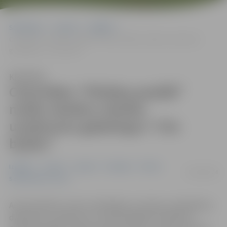
Sākumlapa
Jaunumi
Izglītība
Ceturtdien “Pilsētas pasāžā” notiks skolēnu mācību uzņēmumu
gadatirgus “Cits bazārs”
Klausīties
Ceturtdien “Pilsētas pasāžā”
notiks skolēnu mācību
uzņēmumu gadatirgus “Cits
bazārs”
Izglītība
Jaunieši
Jaunumi
Pasākumi
Pilsēta
05/03/2024
Sabiedriskais centrs
Automatizētus sveču nodzēsējus ar taimeri, pašsildošus
džemperus, gredzenus no pārstrādātiem džinsiem,