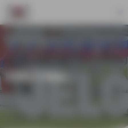
IZGLĪTĪBA