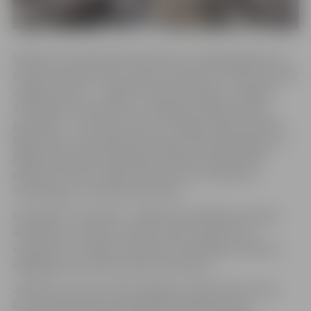
Pasākumam pieteikušies 45 SMU, kuri jelgavniekiem un
žūrijai prezentēs pašu radītos produktus. 36 SMU pārstāv
Jelgavas skolas – Jelgavas Valsts ģimnāziju, Jelgavas
Tehnoloģiju vidusskolu un Jelgavas Spīdolas Valsts
ģimnāziju –, bet deviņi SMU ir no Rīgas reģiona skolām –
Rīgas Valsts 2. ģimnāzijas, Mārupes Valsts ģimnāzijas un
Āgenskalna Valsts ģimnāzijas. Pasākumā piedalīties
solījuši arī SMU no Ogres tehnikuma un Vidzemes
Tehnoloģiju un dizaina tehnikuma.
Gadatirgū “Cits bazārs” Jelgavā apmeklētāji varēs gan
iepazīties ar skolēnu veikumu, gan novērtēt viņu
uzņēmību un sniegt motivāciju turpmākajam darbam,
iegādājoties jauniešu radītos produktus.
Jāpiebilst, ka visus SMU pasākuma laikā vērtēs žūrija,
kuras sastāvā būs gan pašvaldības pārstāvji, gan