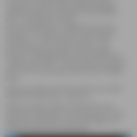
uzņēmēji, lai noteiktu labākos dažādās kategorijās.
Labākie tiks apbalvoti nominācijā “Sociāli atbildīgs
SMU”, “Tehnoloģiskās inovācijas
produkts/pakalpojums”, “Labākā SMU pārdošanas
komanda”, “Uz zināšanām balstīts SMU produkts/
pakalpojums”, “SMU biznesa potenciāls”, “SMU
produkts/pakalpojums gatavs starptautiskajam
biznesam”, ”Ilgtspējīgs SMU produkts/pakalpojums”,
“Labākais SMU stends”, “Sociālo mediju komunikācijas
balva”, kā arī tiks pasniegtas žūrijas locekļu simpātijas
balvas.
Pasākuma atklāšana paredzēta pulksten 14, savukārt
labāko SMU apbalvošana – pulksten 17.
Pasākumu organizē Jelgavas Sabiedriskais centrs
sadarbībā ar organizāciju “Junior Achievement Latvija”.
Organizatori saka paldies visiem atbalstītājiem, kuri
sarūpējuši dāvanas SMU dalībniekiem.