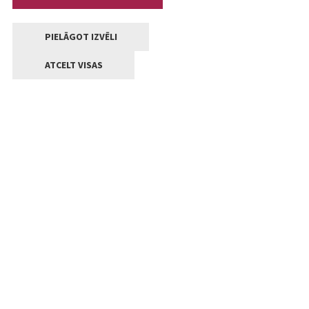
PIELĀGOT IZVĒLI
ATCELT VISAS
Kontakti
Jelgavas valstpilsētas pašvaldība
Lielā iela 11, Jelgava, LV-3001
+371 63005522
pasts@jelgava.lv