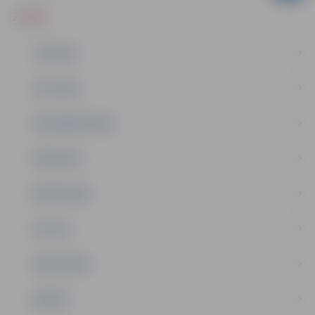
ZIŅAS
JAUNUMI
IZGLĪTĪBA
NODARBINĀTĪBA
PASĀKUMI
PAŠVALDĪBA
PILSĒTA
SABIEDRĪBA
ĢIMENE