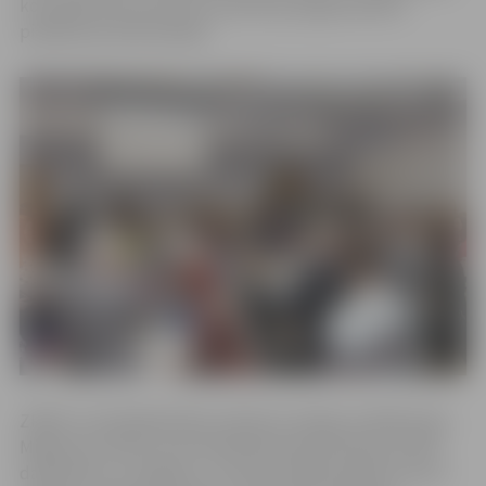
kontaktbirža, kurā savu produkciju jelgavniekiem
piedāvās ap 100 ražotāju.
ZRKAC Uzņēmējdarbības atbalsta nodaļas vadītāja Līga
Miķelsone stāsta, ka kontaktbiržai pieteikušies ap 100
dalībnieku no Jelgavas, Jūrmalas, Rīgas pilsētas, kā arī