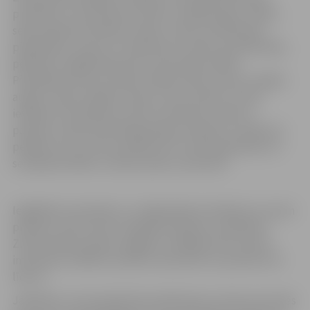
piemēram, roku balzami, krēmi, masāžas eļļas, ziepes,
sejas kopšanas līdzekļi, ziedes, maize, konditoreja,
piparkūkas, cepumi, rotaslietas no stikla, polimērmāla,
pērlītēm, dažādi aksesuāri, atstarotāji, spēles.
Piedāvājumā būs arī tējas, kafijas izlase, muslis, dažādu
augļu un ogu sukādes, pesto, sulas, eliksīri, sīrupi,
ievārījumi, konfektes, zefīri, karameles, mērces,
pastilas, vairāk nekā 150 garšaugu maisījumi, makaroni,
pelēkie zirņi, virtuves piederumi, tostarp griešanas un
servējamie dēlīši, uzkodu plates, aksesuāri.
Iegādāties amatnieku un mājražotāju darinājumus savam
priekam, kā arī atrast oriģinālas dāvanas, neatliekot
Ziemassvētku dāvanu iegādi uz pēdējo brīdi, ikviens
interesents ZRKAC aicināts 8. decembrī no pulksten 10
līdz 15.
Jāpiebilst, ka kontaktbiržas dalībnieki ne tikai prezentēs