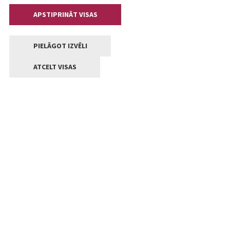
APSTIPRINĀT VISAS
PIELĀGOT IZVĒLI
ATCELT VISAS
Kontakti
Jelgavas valstpilsētas pašvaldība
Lielā iela 11, Jelgava, LV-3001
+371 63005522