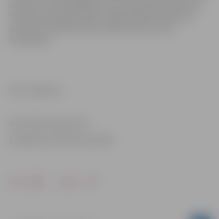
savu preci apmeklētājiem, bet arī piedalīsies konkursā
“Radošuma spogulis 2022”. Šā gada īpašais pasākuma
viesis būs kolorītais Dailes teātra aktieris Lauris
Subatnieks.
Foto: Jelgava.lv
Informācija sagatavota
Sabiedrisko attiecību pārvaldē
Drukāt
Dalīties