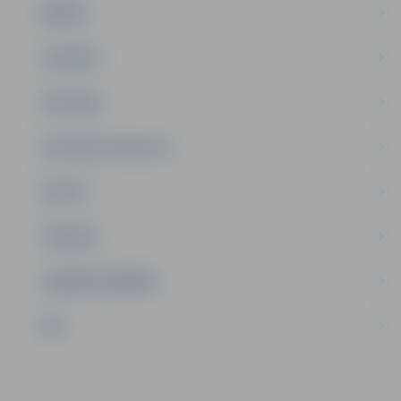
ĢIMENE
JAUNIEŠI
SATIKSME
SOCIĀLAIS ATBALSTS
SPORTS
TŪRISMS
UZŅĒMĒJDARBĪBA
NVO