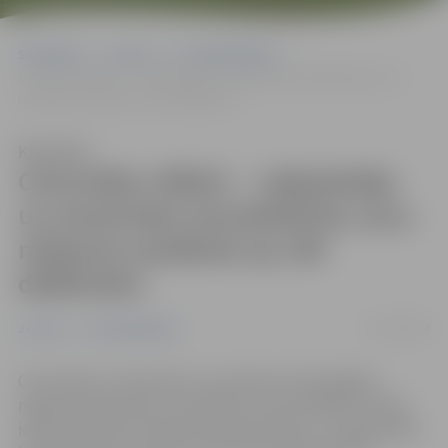
Sākumlapa
Jaunumi
Uzņēmējdarbība
Ceturtdien ZRKAC – mājražotāju un amatnieku kontaktbirža; savu
ražojumu piedāvās ap 100 dalībnieku
Klausīties
Ceturtdien ZRKAC – mājražotāju
un amatnieku kontaktbirža; savu
ražojumu piedāvās ap 100
dalībnieku
05/12/2022
Jaunumi
Uzņēmējdarbība
Ceturtdien, 8. decembrī, no pulksten 10 Zemgales
reģiona Kompetenču attīstības centrā (ZRKAC) Svētes
ielā 33 notiks jau divpadsmitā amatnieku un mājražotāju