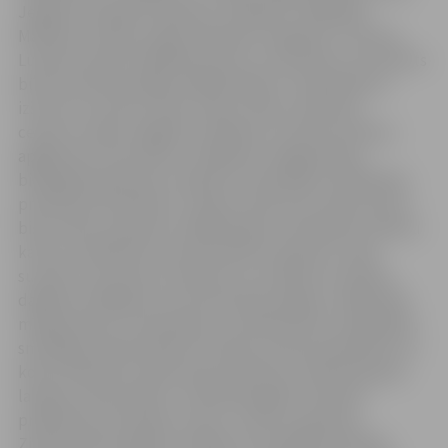
Jelgavas, Dobeles, Ķekavas, Salaspils, Jēkabpils,
Mārupes, Olaines, Ogres, Bauskas, Siguldas, Tukuma,
Ludzas novada. Piedāvāto preču un produktu sortiments
būs ļoti daudzveidīgs: dažādi adījumi, tamborējumi,
izšuvumi, tostarp cimdi, zeķes, čības, pirkstaiņi,
cepures, šalles, apģērbi, priekšauti, auduma maisiņi,
apgleznots zīds, bērnu rotaļlietas, biogaršvielas,
bioloģiskie garšvielu maisījumi, kosmētika, biškopības
produkcija, piemēram, medus suflē, bišu vaska sveces,
bišu maize, propoliss, dažādi dāvanu komplekti, dāvanu
kartes, priekšmeti ar personalizētu apdruku, ādas
suvenīri, seno karšu novilkumi uz audekla un papīra,
dažādi izstrādājumi no ārstniecības augiem, tajā skaitā
mīļspilventiņi, smaržmaisiņi, smaržbuntītes, kvēpeklīši,
smaržīgas Ziemassvētku bumbas, dizaina priekšmeti no
koka, epoksīda, māla sienas pulksteņi, naktslampiņas,
lampas, sienas dekori, masīvkoka galdi, interjera
priekšmeti, keramika, sveces, svečturi, gleznas,
Ziemassvētku eglītes rotājumi, kosmētikas līdzekļi,