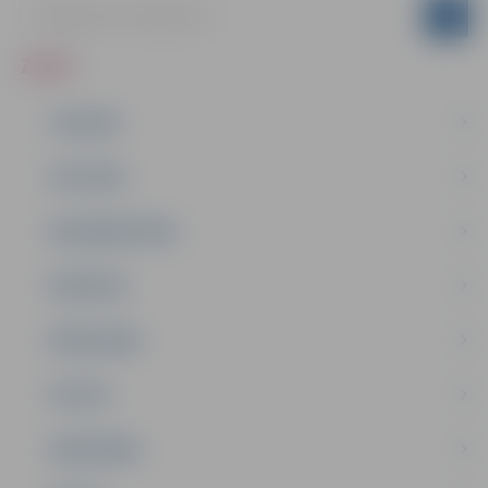
ZIŅAS
JAUNUMI
IZGLĪTĪBA
NODARBINĀTĪBA
PASĀKUMI
PAŠVALDĪBA
PILSĒTA
SABIEDRĪBA