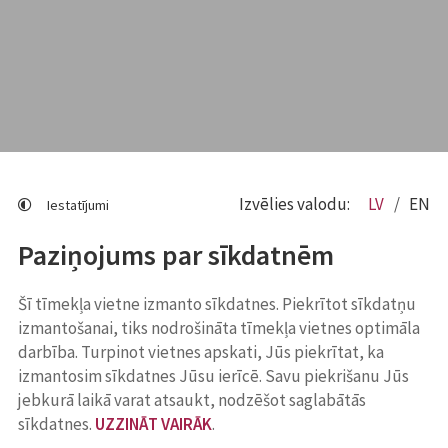
Izvēlies valodu:
LV
EN
Iestatījumi
Paziņojums par sīkdatnēm
Šī tīmekļa vietne izmanto sīkdatnes. Piekrītot sīkdatņu
izmantošanai, tiks nodrošināta tīmekļa vietnes optimāla
darbība. Turpinot vietnes apskati, Jūs piekrītat, ka
izmantosim sīkdatnes Jūsu ierīcē. Savu piekrišanu Jūs
jebkurā laikā varat atsaukt, nodzēšot saglabātās
sīkdatnes.
UZZINĀT VAIRĀK
.