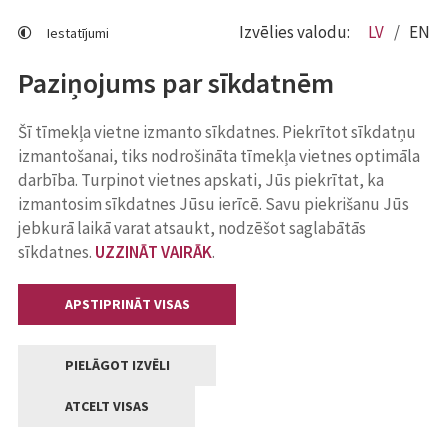
Izvēlies valodu:
LV
EN
Iestatījumi
Paziņojums par sīkdatnēm
Šī tīmekļa vietne izmanto sīkdatnes. Piekrītot sīkdatņu
izmantošanai, tiks nodrošināta tīmekļa vietnes optimāla
darbība. Turpinot vietnes apskati, Jūs piekrītat, ka
izmantosim sīkdatnes Jūsu ierīcē. Savu piekrišanu Jūs
jebkurā laikā varat atsaukt, nodzēšot saglabātās
sīkdatnes.
UZZINĀT VAIRĀK
.
APSTIPRINĀT VISAS
PIELĀGOT IZVĒLI
ATCELT VISAS