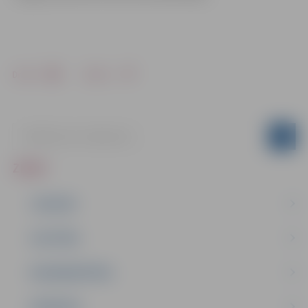
Drukāt
Dalīties
ZIŅAS
JAUNUMI
IZGLĪTĪBA
NODARBINĀTĪBA
PASĀKUMI