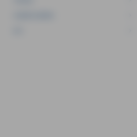
UZŅĒMĒJDARBĪBA
NVO