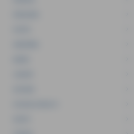
PAŠVALDĪBA
PILSĒTA
SABIEDRĪBA
ĢIMENE
JAUNIEŠI
SATIKSME
SOCIĀLAIS ATBALSTS
SPORTS
TŪRISMS