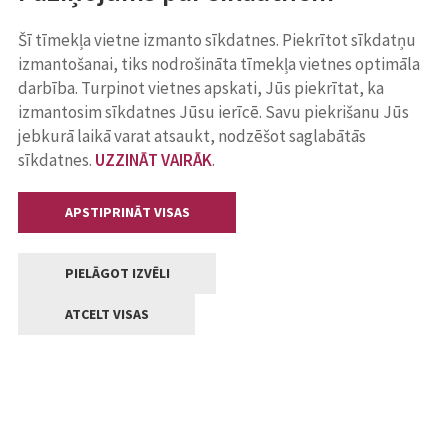
Šī tīmekļa vietne izmanto sīkdatnes. Piekrītot sīkdatņu
izmantošanai, tiks nodrošināta tīmekļa vietnes optimāla
darbība. Turpinot vietnes apskati, Jūs piekrītat, ka
izmantosim sīkdatnes Jūsu ierīcē. Savu piekrišanu Jūs
jebkurā laikā varat atsaukt, nodzēšot saglabātās
sīkdatnes.
UZZINĀT VAIRĀK
.
APSTIPRINĀT VISAS
PIELĀGOT IZVĒLI
ATCELT VISAS