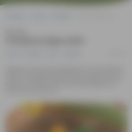
Sākumlapa
Jaunumi
Pašvaldība
Cienījamie jelgavnieki!
Klausīties
Cienījamie jelgavnieki!
29/03/2018
Jaunumi
Pašvaldība
Pilsēta
Sabiedrība
Lieldienas ir laiks, kad kristīgā pasaule svin atdzimšanas
svētkus, kas piepilda sirdis ar prieku un gaismu. Šie ir arī
pavasara un dzīvības svētki, kas simbolizē gaismas un
saules uzvaru pār tumsu.