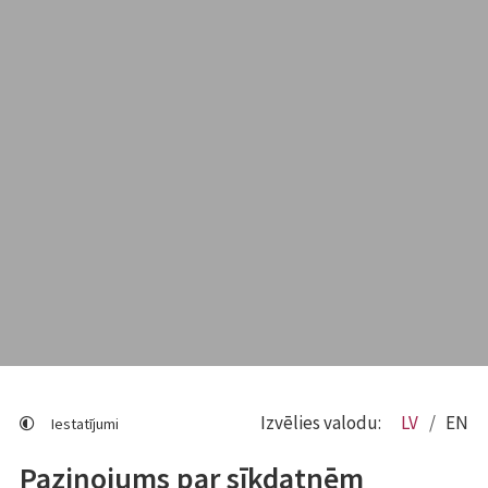
Izvēlies valodu:
LV
EN
Iestatījumi
Paziņojums par sīkdatnēm