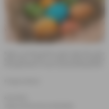
Novēlu, lai ikvienā ģimenē, ikvienā mājā ienāk svētku
prieks! Mieru, saticību un drīzāku pavasara atnākšanu
vēlu jelgavniekiem un visiem, kas jūtas piederīgi pilsētai.
Priecīgas Lieldienas!
Andris Rāviņš
Jelgavas pilsētas domes priekšsēdētājs