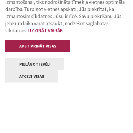
izmantošanai, tiks nodrošināta tīmekļa vietnes optimāla
darbība. Turpinot vietnes apskati, Jūs piekrītat, ka
izmantosim sīkdatnes Jūsu ierīcē. Savu piekrišanu Jūs
jebkurā laikā varat atsaukt, nodzēšot saglabātās
sīkdatnes.
UZZINĀT VAIRĀK
.
APSTIPRINĀT VISAS
PIELĀGOT IZVĒLI
ATCELT VISAS
Kontakti