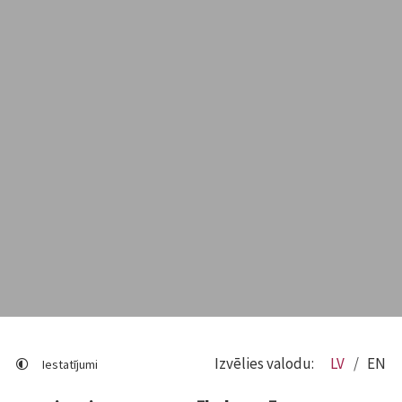
Izvēlies valodu:
LV
EN
Iestatījumi