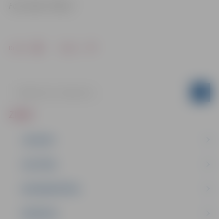
Foto: klubs “Milons”
Drukāt
Dalīties
ZIŅAS
JAUNUMI
IZGLĪTĪBA
NODARBINĀTĪBA
PASĀKUMI