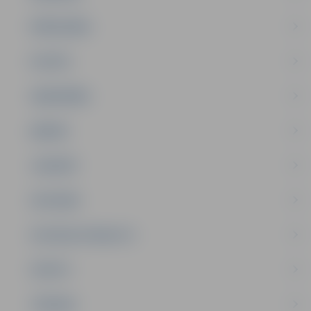
PAŠVALDĪBA
PILSĒTA
SABIEDRĪBA
ĢIMENE
JAUNIEŠI
SATIKSME
SOCIĀLAIS ATBALSTS
SPORTS
TŪRISMS