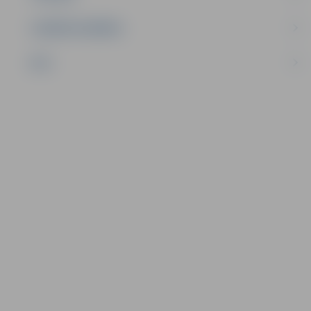
UZŅĒMĒJDARBĪBA
NVO