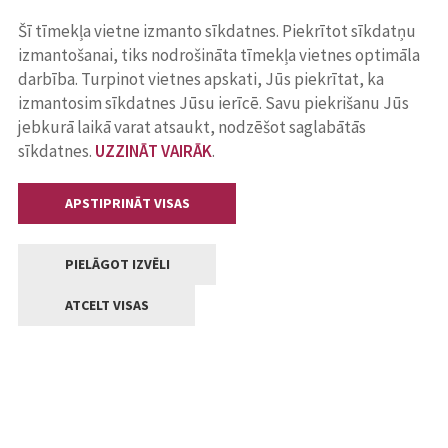
Šī tīmekļa vietne izmanto sīkdatnes. Piekrītot sīkdatņu
izmantošanai, tiks nodrošināta tīmekļa vietnes optimāla
darbība. Turpinot vietnes apskati, Jūs piekrītat, ka
izmantosim sīkdatnes Jūsu ierīcē. Savu piekrišanu Jūs
jebkurā laikā varat atsaukt, nodzēšot saglabātās
sīkdatnes.
UZZINĀT VAIRĀK
.
APSTIPRINĀT VISAS
PIELĀGOT IZVĒLI
ATCELT VISAS