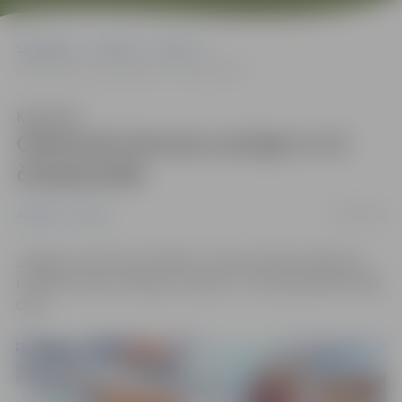
Sākumlapa
Jaunumi
Sports
Cīkstonim bronza Latvijas U-13 čempionātā
Klausīties
Cīkstonim bronza Latvijas U-13
čempionātā
20/04/2022
Jaunumi
Sports
Jelgavas cīņas kluba “Milons” sportists Boriss Barinovs
izcīnījis bronzas medaļu Latvijas U-13 čempionātā brīvajā
cīņā.