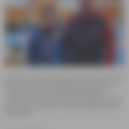
Latvijas U-13 čempionāts brīvajā cīņā notika 8. un 9. aprīlī
Ādažos. Kluba “Milons” vadītājs un treneris Vladimirs
Smirnovs informē, ka tajā startēja 240 dalībnieku.
Jelgavas kluba “Milons” pārstāvis Boriss Barinovs izcīnīja
divas uzvaras un ieguva 3. vietu svara kategorijā līdz 63
kilogramiem.