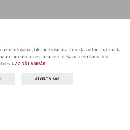
ņu izmantošanai, tiks nodrošināta tīmekļa vietnes optimāla
zmantosim sīkdatnes Jūsu ierīcē. Savu piekrišanu Jūs
atnes.
UZZINĀT VAIRĀK
.
I
ATCELT VISAS
Klientu apkalpošana